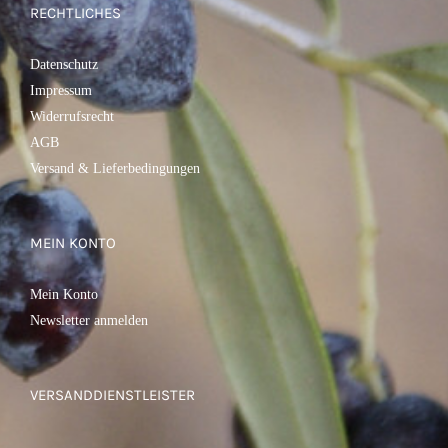
RECHTLICHES
Datenschutz
Impressum
Widerrufsrecht
AGB
Versand & Lieferbedingungen
MEIN KONTO
Mein Konto
Newsletter anmelden
VERSANDDIENSTLEISTER