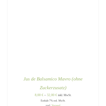
WERDEN
Jus de Balsamico Mavro (ohne
Zuckerzusatz)
Preisspanne:
8,00
€
–
32,00
€
inkl. MwSt.
Enthält 7% red. MwSt.
8,00 €
zzgl.
Versand