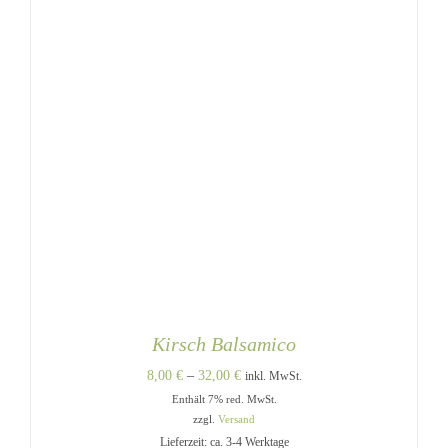
PRODUKTSEITE
GEWÄHLT
WERDEN
Kirsch Balsamico
Preisspanne:
8,00
€
–
32,00
€
inkl. MwSt.
Enthält 7% red. MwSt.
8,00 €
zzgl.
Versand
bis
Lieferzeit: ca. 3-4 Werktage