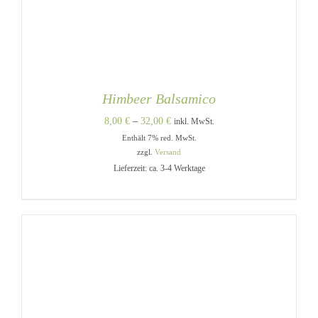
Himbeer Balsamico
Preisspanne:
8,00
€
–
32,00
€
inkl. MwSt.
Enthält 7% red. MwSt.
8,00 €
zzgl.
Versand
bis
Lieferzeit: ca. 3-4 Werktage
32,00 €
DIESES
AUSFÜHRUNG WÄHLEN
/
PRODUKT
DETAILS
WEIST
MEHRERE
VARIANTEN