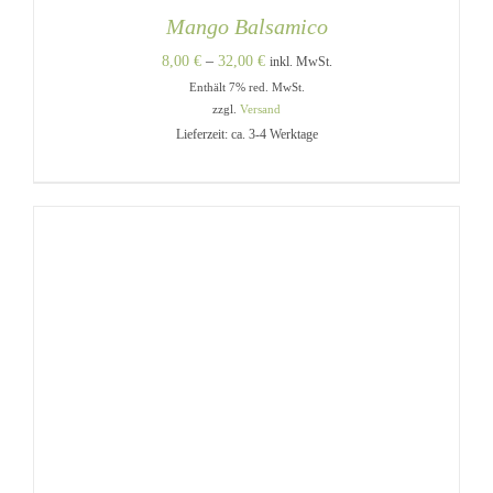
Mango Balsamico
Preisspanne:
8,00
€
–
32,00
€
inkl. MwSt.
Enthält 7% red. MwSt.
8,00 €
zzgl.
Versand
bis
Lieferzeit: ca. 3-4 Werktage
32,00 €
DIESES
AUSFÜHRUNG WÄHLEN
/
PRODUKT
DETAILS
WEIST
MEHRERE
VARIANTEN
AUF.
DIE
OPTIONEN
KÖNNEN
AUF
DER
PRODUKTSEITE