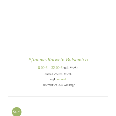
Pflaume-Rotwein Balsamico
Preisspanne:
8,00
€
–
32,00
€
inkl. MwSt.
Enthält 7% red. MwSt.
8,00 €
zzgl.
Versand
bis
Lieferzeit: ca. 3-4 Werktage
32,00 €
Sale!