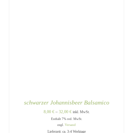
WERDEN
schwarzer Johannisbeer Balsamico
Preisspanne:
8,00
€
–
32,00
€
inkl. MwSt.
Enthält 7% red. MwSt.
8,00 €
zzgl.
Versand
bis
Lieferzeit: ca. 3-4 Werktage