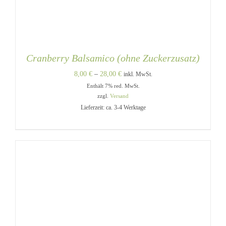
Cranberry Balsamico (ohne Zuckerzusatz)
Preisspanne:
8,00
€
–
28,00
€
inkl. MwSt.
Enthält 7% red. MwSt.
8,00 €
zzgl.
Versand
bis
Lieferzeit: ca. 3-4 Werktage
28,00 €
DIESES
AUSFÜHRUNG WÄHLEN
/
PRODUKT
DETAILS
WEIST
MEHRERE
VARIANTEN
AUF.