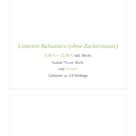
Limetten Balsamico (ohne Zuckerzusatz)
Preisspanne:
8,00
€
–
32,00
€
inkl. MwSt.
Enthält 7% red. MwSt.
8,00 €
zzgl.
Versand
bis
Lieferzeit: ca. 3-4 Werktage
32,00 €
DIESES
AUSFÜHRUNG WÄHLEN
/
PRODUKT
DETAILS
WEIST
MEHRERE