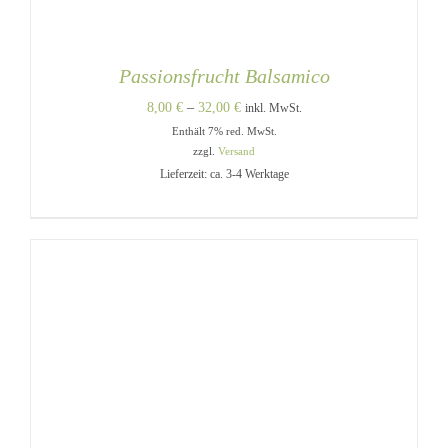
Passionsfrucht Balsamico
Preisspanne:
8,00
€
–
32,00
€
inkl. MwSt.
Enthält 7% red. MwSt.
8,00 €
zzgl.
Versand
bis
Lieferzeit: ca. 3-4 Werktage
32,00 €
DIESES
AUSFÜHRUNG WÄHLEN
/
PRODUKT
DETAILS
WEIST
MEHRERE
VARIANTEN
AUF.
DIE
OPTIONEN
KÖNNEN
AUF
DER