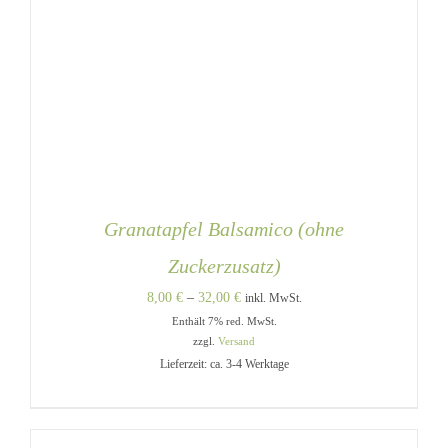
Granatapfel Balsamico (ohne
Zuckerzusatz)
Preisspanne:
8,00
€
–
32,00
€
inkl. MwSt.
Enthält 7% red. MwSt.
8,00 €
zzgl.
Versand
bis
Lieferzeit: ca. 3-4 Werktage
32,00 €