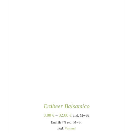
GEWÄHLT
WERDEN
Erdbeer Balsamico
Preisspanne:
8,00
€
–
32,00
€
inkl. MwSt.
Enthält 7% red. MwSt.
8,00 €
zzgl.
Versand
bis