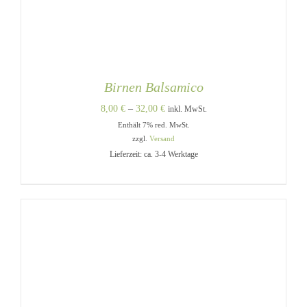
Birnen Balsamico
Preisspanne:
8,00
€
–
32,00
€
inkl. MwSt.
Enthält 7% red. MwSt.
8,00 €
zzgl.
Versand
bis
Lieferzeit: ca. 3-4 Werktage
32,00 €
DIESES
AUSFÜHRUNG WÄHLEN
/
PRODUKT
DETAILS
WEIST
MEHRERE
VARIANTEN