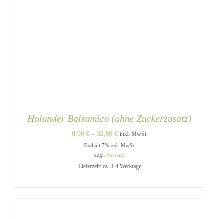
Holunder Balsamico (ohne Zuckerzusatz)
Preisspanne:
8,00
€
–
32,00
€
inkl. MwSt.
Enthält 7% red. MwSt.
8,00 €
zzgl.
Versand
bis
Lieferzeit: ca. 3-4 Werktage
32,00 €