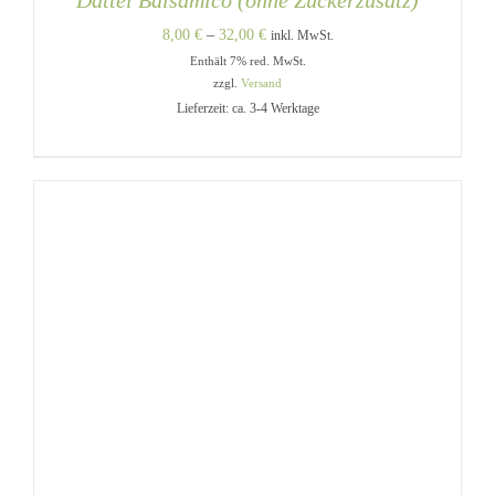
Dattel Balsamico (ohne Zuckerzusatz)
Preisspanne:
8,00
€
–
32,00
€
inkl. MwSt.
Enthält 7% red. MwSt.
8,00 €
zzgl.
Versand
bis
Lieferzeit: ca. 3-4 Werktage
32,00 €
DIESES
AUSFÜHRUNG WÄHLEN
/
PRODUKT
DETAILS
WEIST
MEHRERE
VARIANTEN
AUF.
DIE
OPTIONEN
KÖNNEN
AUF
DER
PRODUKTSEITE
GEWÄHLT