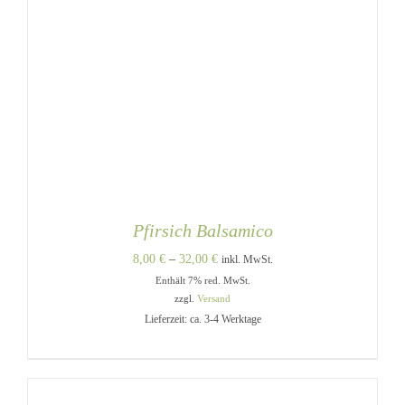
Pfirsich Balsamico
Preisspanne:
8,00
€
–
32,00
€
inkl. MwSt.
Enthält 7% red. MwSt.
8,00 €
zzgl.
Versand
bis
Lieferzeit: ca. 3-4 Werktage
32,00 €