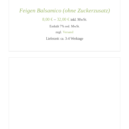
Feigen Balsamico (ohne Zuckerzusatz)
Preisspanne:
8,00
€
–
32,00
€
inkl. MwSt.
Enthält 7% red. MwSt.
8,00 €
zzgl.
Versand
bis
Lieferzeit: ca. 3-4 Werktage
32,00 €
DIESES
AUSFÜHRUNG WÄHLEN
/
PRODUKT
DETAILS
WEIST
MEHRERE
VARIANTEN
AUF.
DIE
OPTIONEN
KÖNNEN
AUF
DER