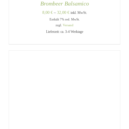
Brombeer Balsamico
Preisspanne:
8,00
€
–
32,00
€
inkl. MwSt.
Enthält 7% red. MwSt.
8,00 €
zzgl.
Versand
bis
Lieferzeit: ca. 3-4 Werktage
32,00 €
DIESES
AUSFÜHRUNG WÄHLEN
/
PRODUKT
DETAILS
WEIST
MEHRERE
VARIANTEN
AUF.
DIE
OPTIONEN
KÖNNEN
AUF
DER
PRODUKTSEITE
GEWÄHLT