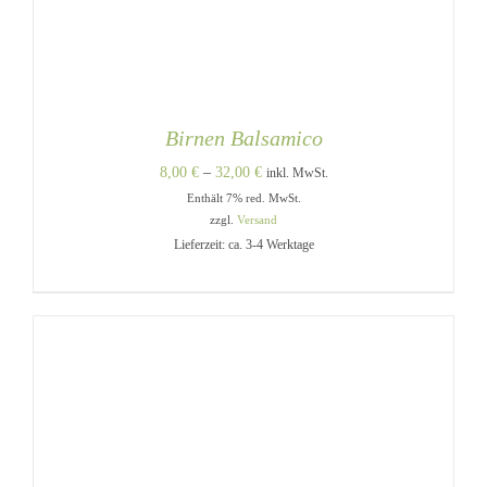
Birnen Balsamico
Preisspanne:
8,00
€
–
32,00
€
inkl. MwSt.
Enthält 7% red. MwSt.
8,00 €
zzgl.
Versand
bis
Lieferzeit: ca. 3-4 Werktage
32,00 €
DIESES
AUSFÜHRUNG WÄHLEN
/
PRODUKT
DETAILS
WEIST
MEHRERE
VARIANTEN