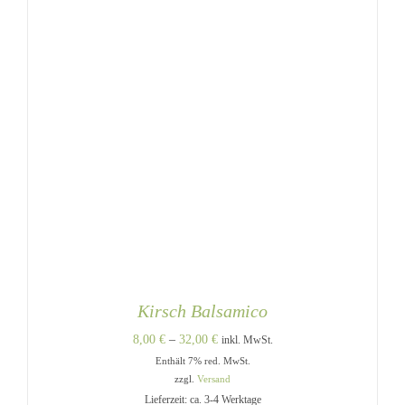
PRODUKTSEITE
GEWÄHLT
WERDEN
Kirsch Balsamico
Preisspanne:
8,00
€
–
32,00
€
inkl. MwSt.
Enthält 7% red. MwSt.
8,00 €
zzgl.
Versand
bis
Lieferzeit: ca. 3-4 Werktage