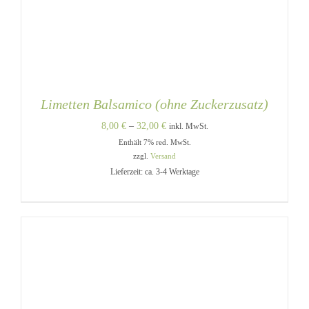
Limetten Balsamico (ohne Zuckerzusatz)
Preisspanne:
8,00
€
–
32,00
€
inkl. MwSt.
Enthält 7% red. MwSt.
8,00 €
zzgl.
Versand
bis
Lieferzeit: ca. 3-4 Werktage
32,00 €
DIESES
AUSFÜHRUNG WÄHLEN
/
PRODUKT
DETAILS
WEIST
MEHRERE