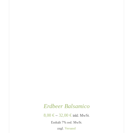
GEWÄHLT
WERDEN
Erdbeer Balsamico
Preisspanne:
8,00
€
–
32,00
€
inkl. MwSt.
Enthält 7% red. MwSt.
8,00 €
zzgl.
Versand
bis