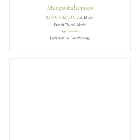
Mango Balsamico
Preisspanne:
8,00
€
–
32,00
€
inkl. MwSt.
Enthält 7% red. MwSt.
8,00 €
zzgl.
Versand
bis
Lieferzeit: ca. 3-4 Werktage
32,00 €
DIESES
AUSFÜHRUNG WÄHLEN
/
PRODUKT
DETAILS
WEIST
MEHRERE
VARIANTEN
AUF.
DIE
OPTIONEN
KÖNNEN
AUF
DER
PRODUKTSEITE