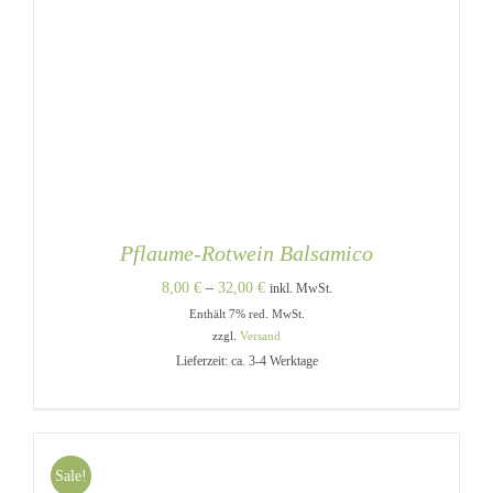
Pflaume-Rotwein Balsamico
Preisspanne:
8,00
€
–
32,00
€
inkl. MwSt.
Enthält 7% red. MwSt.
8,00 €
zzgl.
Versand
bis
Lieferzeit: ca. 3-4 Werktage
32,00 €
Sale!