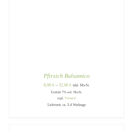
Pfirsich Balsamico
Preisspanne:
8,00
€
–
32,00
€
inkl. MwSt.
Enthält 7% red. MwSt.
8,00 €
zzgl.
Versand
bis
Lieferzeit: ca. 3-4 Werktage
32,00 €