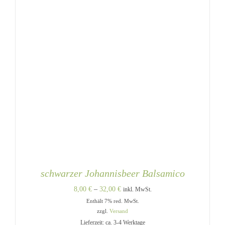
WERDEN
schwarzer Johannisbeer Balsamico
Preisspanne:
8,00
€
–
32,00
€
inkl. MwSt.
Enthält 7% red. MwSt.
8,00 €
zzgl.
Versand
bis
Lieferzeit: ca. 3-4 Werktage