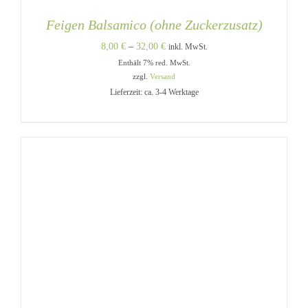
Feigen Balsamico (ohne Zuckerzusatz)
Preisspanne:
8,00
€
–
32,00
€
inkl. MwSt.
Enthält 7% red. MwSt.
8,00 €
zzgl.
Versand
bis
Lieferzeit: ca. 3-4 Werktage
32,00 €
DIESES
AUSFÜHRUNG WÄHLEN
/
PRODUKT
DETAILS
WEIST
MEHRERE
VARIANTEN
AUF.
DIE
OPTIONEN
KÖNNEN
AUF
DER