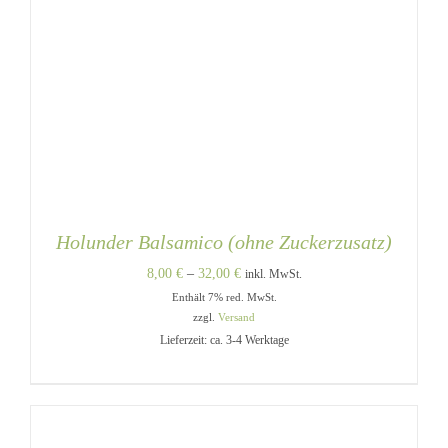
Holunder Balsamico (ohne Zuckerzusatz)
Preisspanne:
8,00
€
–
32,00
€
inkl. MwSt.
Enthält 7% red. MwSt.
8,00 €
zzgl.
Versand
bis
Lieferzeit: ca. 3-4 Werktage
32,00 €