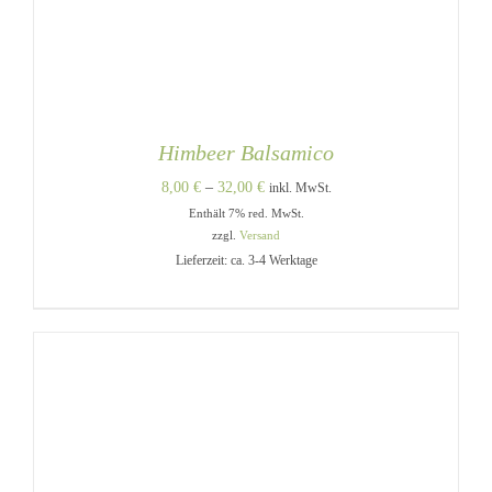
Himbeer Balsamico
Preisspanne:
8,00
€
–
32,00
€
inkl. MwSt.
Enthält 7% red. MwSt.
8,00 €
zzgl.
Versand
bis
Lieferzeit: ca. 3-4 Werktage
32,00 €
DIESES
AUSFÜHRUNG WÄHLEN
/
PRODUKT
DETAILS
WEIST
MEHRERE
VARIANTEN