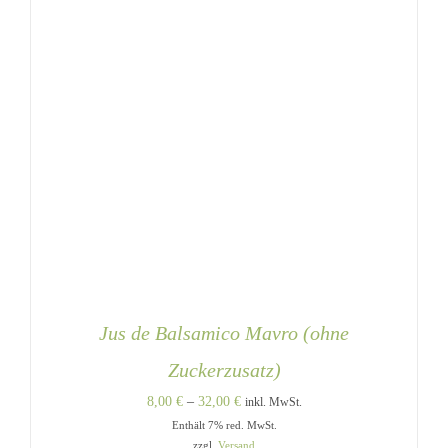
WERDEN
Jus de Balsamico Mavro (ohne
Zuckerzusatz)
Preisspanne:
8,00
€
–
32,00
€
inkl. MwSt.
Enthält 7% red. MwSt.
8,00 €
zzgl.
Versand