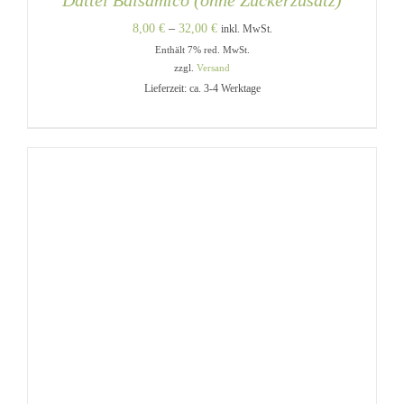
Dattel Balsamico (ohne Zuckerzusatz)
Preisspanne:
8,00
€
–
32,00
€
inkl. MwSt.
Enthält 7% red. MwSt.
8,00 €
zzgl.
Versand
bis
Lieferzeit: ca. 3-4 Werktage
32,00 €
DIESES
AUSFÜHRUNG WÄHLEN
/
PRODUKT
DETAILS
WEIST
MEHRERE
VARIANTEN
AUF.
DIE
OPTIONEN
KÖNNEN
AUF
DER
PRODUKTSEITE
GEWÄHLT