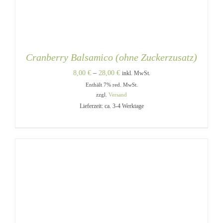
Cranberry Balsamico (ohne Zuckerzusatz)
Preisspanne:
8,00
€
–
28,00
€
inkl. MwSt.
Enthält 7% red. MwSt.
8,00 €
zzgl.
Versand
bis
Lieferzeit: ca. 3-4 Werktage
28,00 €
DIESES
AUSFÜHRUNG WÄHLEN
/
PRODUKT
DETAILS
WEIST
MEHRERE
VARIANTEN
AUF.