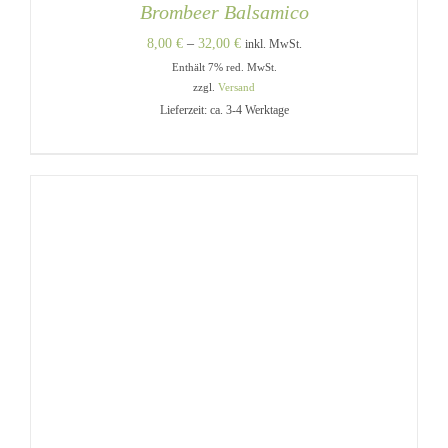
Brombeer Balsamico
Preisspanne:
8,00
€
–
32,00
€
inkl. MwSt.
Enthält 7% red. MwSt.
8,00 €
zzgl.
Versand
bis
Lieferzeit: ca. 3-4 Werktage
32,00 €
DIESES
AUSFÜHRUNG WÄHLEN
/
PRODUKT
DETAILS
WEIST
MEHRERE
VARIANTEN
AUF.
DIE
OPTIONEN
KÖNNEN
AUF
DER
PRODUKTSEITE
GEWÄHLT