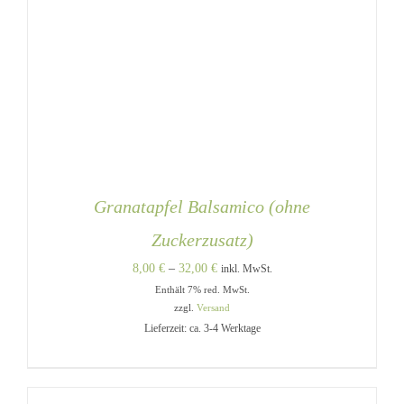
Granatapfel Balsamico (ohne
Zuckerzusatz)
Preisspanne:
8,00
€
–
32,00
€
inkl. MwSt.
Enthält 7% red. MwSt.
8,00 €
zzgl.
Versand
bis
Lieferzeit: ca. 3-4 Werktage
32,00 €