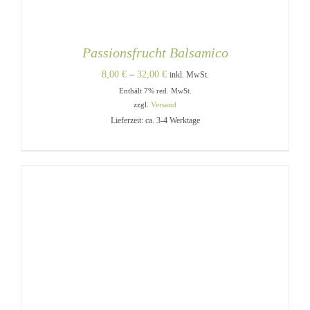
Passionsfrucht Balsamico
Preisspanne:
8,00
€
–
32,00
€
inkl. MwSt.
Enthält 7% red. MwSt.
8,00 €
zzgl.
Versand
bis
Lieferzeit: ca. 3-4 Werktage
32,00 €
DIESES
AUSFÜHRUNG WÄHLEN
/
PRODUKT
DETAILS
WEIST
MEHRERE
VARIANTEN
AUF.
DIE
OPTIONEN
KÖNNEN
AUF
DER