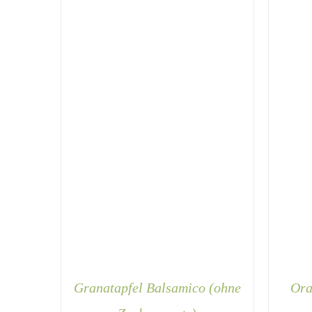
AUF.
DIE
OPTIONEN
KÖNNEN
AUF
DER
PRODUKTSEITE
GEWÄHLT
WERDEN
Granatapfel Balsamico (ohne
Ora