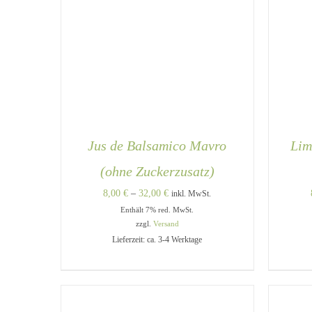
Jus de Balsamico Mavro
Lim
(ohne Zuckerzusatz)
Preisspanne:
8,00
€
–
32,00
€
inkl. MwSt.
Enthält 7% red. MwSt.
8,00 €
zzgl.
Versand
bis
Lieferzeit: ca. 3-4 Werktage
32,00 €
DIESES
AUSFÜHRUNG WÄHLEN
/
A
PRODUKT
QUICK VIEW
WEIST
MEHRERE
VARIANTEN