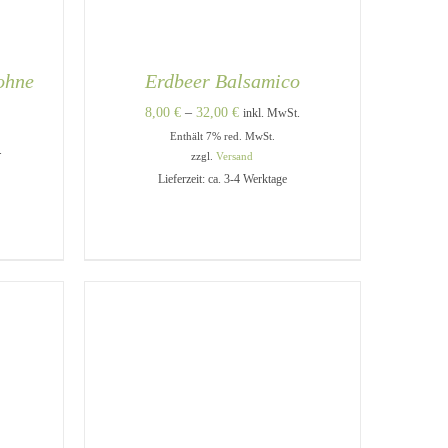
ohne
Erdbeer Balsamico
Preisspanne:
8,00
€
–
32,00
€
inkl. MwSt.
Enthält 7% red. MwSt.
8,00 €
e:
.
zzgl.
Versand
bis
Lieferzeit: ca. 3-4 Werktage
32,00 €
DIESES
DIESES
/
AUSFÜHRUNG WÄHLEN
/
PRODUKT
PRODUKT
QUICK VIEW
WEIST
WEIST
MEHRERE
MEHRERE
VARIANTEN
VARIANTEN
AUF.
AUF.
DIE
DIE
OPTIONEN
OPTIONEN
KÖNNEN
KÖNNEN
AUF
AUF
DER
DER
PRODUKTSEITE
PRODUKTSEITE
GEWÄHLT
GEWÄHLT