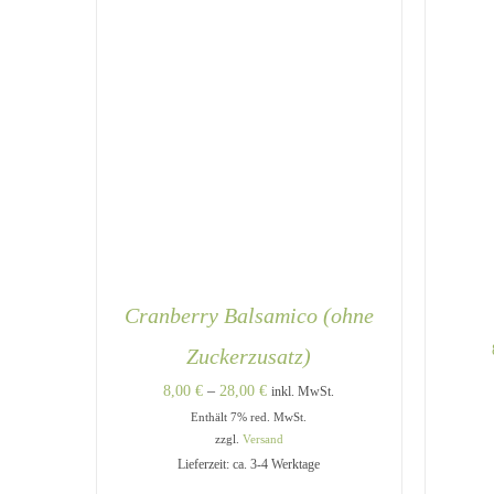
WERDEN
Cranberry Balsamico (ohne
Zuckerzusatz)
Preisspanne:
8,00
€
–
28,00
€
inkl. MwSt.
Enthält 7% red. MwSt.
8,00 €
zzgl.
Versand
bis
Lieferzeit: ca. 3-4 Werktage
28,00 €
DIESES