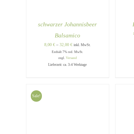
schwarzer Johannisbeer
Balsamico
Preisspanne:
8,00
€
–
32,00
€
inkl. MwSt.
Enthält 7% red. MwSt.
8,00 €
zzgl.
Versand
bis
Lieferzeit: ca. 3-4 Werktage
32,00 €
DIESES
AUSFÜHRUNG WÄHLEN
/
A
PRODUKT
QUICK VIEW
WEIST
MEHRERE
VARIANTEN
Sale!
AUF.
DIE
OPTIONEN
KÖNNEN
AUF
DER
PRODUKTSEITE
GEWÄHLT