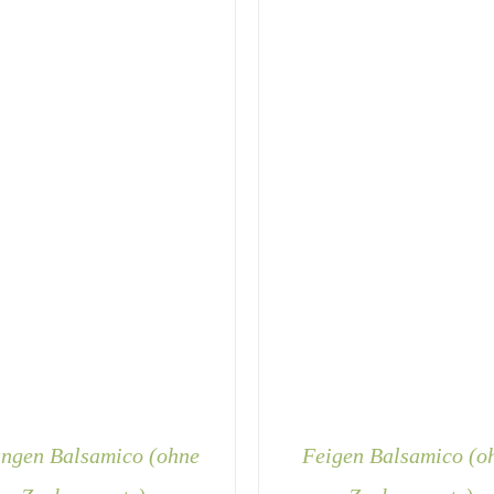
AUF.
DIE
OPTIONEN
KÖNNEN
AUF
DER
PRODUKTSEITE
GEWÄHLT
WERDEN
ngen Balsamico (ohne
Feigen Balsamico (o