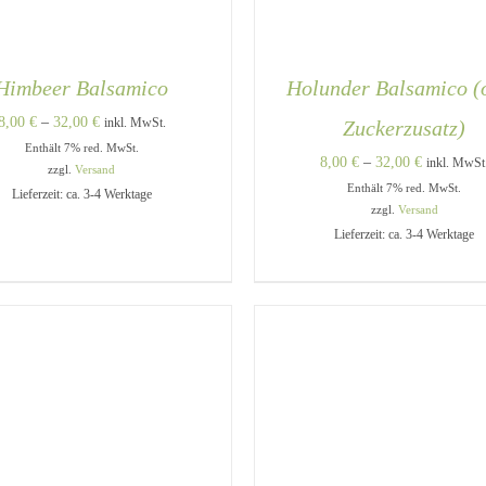
Himbeer Balsamico
Holunder Balsamico (
Preisspanne:
8,00
€
–
32,00
€
inkl. MwSt.
Zuckerzusatz)
Enthält 7% red. MwSt.
8,00 €
Preisspann
8,00
€
–
32,00
€
inkl. MwSt
zzgl.
Versand
bis
Enthält 7% red. MwSt.
8,00 €
Lieferzeit: ca. 3-4 Werktage
32,00 €
zzgl.
Versand
bis
Lieferzeit: ca. 3-4 Werktage
32,00 €
DIESES
USFÜHRUNG WÄHLEN
/
AUSFÜHRUNG WÄHLEN
PRODUKT
QUICK VIEW
QUICK VIEW
WEIST
MEHRERE
VARIANTEN
AUF.
DIE
OPTIONEN
KÖNNEN
AUF
DER
PRODUKTSEITE
GEWÄHLT