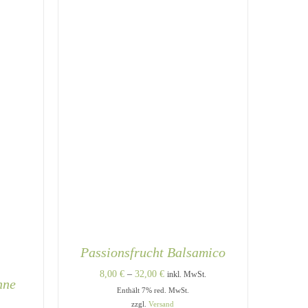
AUF.
AUF.
DIE
DIE
OPTIONEN
OPTIONEN
KÖNNEN
KÖNNEN
AUF
AUF
DER
DER
PRODUKTSEITE
PRODUKTSEITE
GEWÄHLT
GEWÄHLT
WERDEN
WERDEN
Passionsfrucht Balsamico
Preisspanne:
8,00
€
–
32,00
€
inkl. MwSt.
hne
Enthält 7% red. MwSt.
8,00 €
zzgl.
Versand