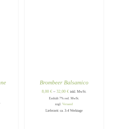
WERDEN
WERDEN
hne
Brombeer Balsamico
Preisspanne:
8,00
€
–
32,00
€
inkl. MwSt.
Enthält 7% red. MwSt.
8,00 €
e:
.
zzgl.
Versand
bis
Lieferzeit: ca. 3-4 Werktage
32,00 €
DIESES
DIESES