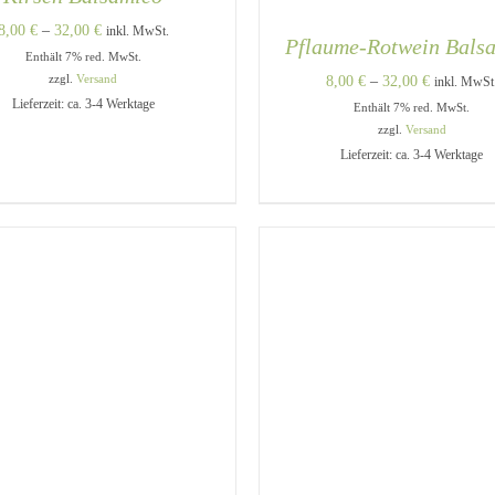
Preisspanne:
8,00
€
–
32,00
€
inkl. MwSt.
Pflaume-Rotwein Bals
Enthält 7% red. MwSt.
8,00 €
Preisspann
zzgl.
Versand
8,00
€
–
32,00
€
inkl. MwSt
bis
Lieferzeit: ca. 3-4 Werktage
Enthält 7% red. MwSt.
8,00 €
32,00 €
zzgl.
Versand
bis
DIESES
USFÜHRUNG WÄHLEN
/
Lieferzeit: ca. 3-4 Werktage
PRODUKT
32,00 €
QUICK VIEW
WEIST
MEHRERE
VARIANTEN
AUSFÜHRUNG WÄHLEN
AUF.
QUICK VIEW
DIE
OPTIONEN
KÖNNEN
AUF
DER
PRODUKTSEITE
GEWÄHLT
WERDEN