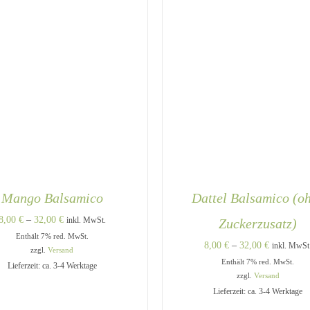
WERDEN
Mango Balsamico
Dattel Balsamico (o
Preisspanne:
8,00
€
–
32,00
€
inkl. MwSt.
Zuckerzusatz)
Enthält 7% red. MwSt.
8,00 €
Preisspann
8,00
€
–
32,00
€
inkl. MwSt
zzgl.
Versand
bis
Enthält 7% red. MwSt.
8,00 €
Lieferzeit: ca. 3-4 Werktage
32,00 €
zzgl.
Versand
bis
Lieferzeit: ca. 3-4 Werktage
32,00 €
DIESES