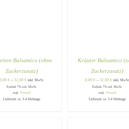
etten Balsamico (ohne
Kräuter Balsamico (
Zuckerzusatz)
Zuckerzusatz)
Preisspanne:
Preisspann
8,00
€
–
32,00
€
8,00
€
–
32,00
€
inkl. MwSt.
inkl. MwSt
Enthält 7% red. MwSt.
8,00 €
Enthält 7% red. MwSt.
8,00 €
zzgl.
Versand
zzgl.
Versand
bis
bis
Lieferzeit: ca. 3-4 Werktage
Lieferzeit: ca. 3-4 Werktage
32,00 €
32,00 €
DIESES
USFÜHRUNG WÄHLEN
/
AUSFÜHRUNG WÄHLEN
PRODUKT
QUICK VIEW
QUICK VIEW
WEIST
MEHRERE
VARIANTEN