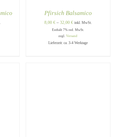
amico
Pfirsich Balsamico
e:
Preisspanne:
8,00
€
–
32,00
€
.
inkl. MwSt.
Enthält 7% red. MwSt.
8,00 €
zzgl.
Versand
bis
Lieferzeit: ca. 3-4 Werktage
32,00 €
DIESES
DIESES
/
AUSFÜHRUNG WÄHLEN
/
PRODUKT
PRODUKT
QUICK VIEW
WEIST
WEIST
MEHRERE
MEHRERE
VARIANTEN
VARIANTEN
AUF.
AUF.
DIE
DIE
OPTIONEN
OPTIONEN
KÖNNEN
KÖNNEN
AUF
AUF
DER
DER
PRODUKTSEITE
PRODUKTSEITE
GEWÄHLT
GEWÄHLT
WERDEN
WERDEN