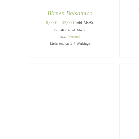
Birnen Balsamico
Preisspanne:
8,00
€
–
32,00
€
inkl. MwSt.
Enthält 7% red. MwSt.
8,00 €
zzgl.
Versand
bis
A
Lieferzeit: ca. 3-4 Werktage
32,00 €
DIESES
AUSFÜHRUNG WÄHLEN
/
PRODUKT
QUICK VIEW
WEIST
MEHRERE
VARIANTEN
AUF.
DIE
OPTIONEN
KÖNNEN
AUF
DER
PRODUKTSEITE
GEWÄHLT
WERDEN