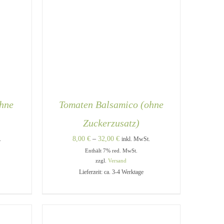
ohne
Tomaten Balsamico (ohne
Zuckerzusatz)
e:
Preisspanne:
8,00
€
–
32,00
€
.
inkl. MwSt.
Enthält 7% red. MwSt.
8,00 €
zzgl.
Versand
bis
Lieferzeit: ca. 3-4 Werktage
32,00 €
DIESES
DIESES
/
AUSFÜHRUNG WÄHLEN
/
PRODUKT
PRODUKT
QUICK VIEW
WEIST
WEIST
MEHRERE
MEHRERE
VARIANTEN
VARIANTEN