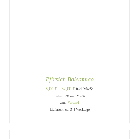
Pfirsich Balsamico
Preisspanne:
8,00
€
–
32,00
€
inkl. MwSt.
Enthält 7% red. MwSt.
8,00 €
zzgl.
Versand
bis
Lieferzeit: ca. 3-4 Werktage
32,00 €