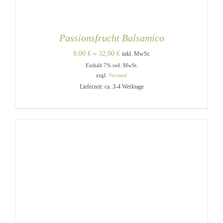
Passionsfrucht Balsamico
Preisspanne:
8,00
€
–
32,00
€
inkl. MwSt.
Enthält 7% red. MwSt.
8,00 €
zzgl.
Versand
bis
Lieferzeit: ca. 3-4 Werktage
32,00 €
DIESES
AUSFÜHRUNG WÄHLEN
/
PRODUKT
DETAILS
WEIST
MEHRERE
VARIANTEN
AUF.
DIE
OPTIONEN
KÖNNEN
AUF
DER