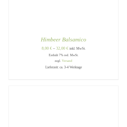
Himbeer Balsamico
Preisspanne:
8,00
€
–
32,00
€
inkl. MwSt.
Enthält 7% red. MwSt.
8,00 €
zzgl.
Versand
bis
Lieferzeit: ca. 3-4 Werktage
32,00 €
DIESES
AUSFÜHRUNG WÄHLEN
/
PRODUKT
DETAILS
WEIST
MEHRERE
VARIANTEN