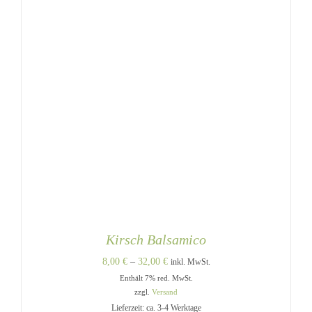
PRODUKTSEITE
GEWÄHLT
WERDEN
Kirsch Balsamico
Preisspanne:
8,00
€
–
32,00
€
inkl. MwSt.
Enthält 7% red. MwSt.
8,00 €
zzgl.
Versand
bis
Lieferzeit: ca. 3-4 Werktage