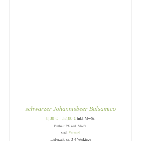
WERDEN
schwarzer Johannisbeer Balsamico
Preisspanne:
8,00
€
–
32,00
€
inkl. MwSt.
Enthält 7% red. MwSt.
8,00 €
zzgl.
Versand
bis
Lieferzeit: ca. 3-4 Werktage