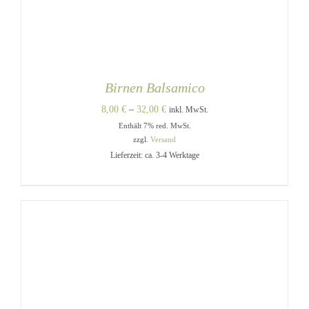
Birnen Balsamico
Preisspanne:
8,00
€
–
32,00
€
inkl. MwSt.
Enthält 7% red. MwSt.
8,00 €
zzgl.
Versand
bis
Lieferzeit: ca. 3-4 Werktage
32,00 €
DIESES
AUSFÜHRUNG WÄHLEN
/
PRODUKT
DETAILS
WEIST
MEHRERE
VARIANTEN