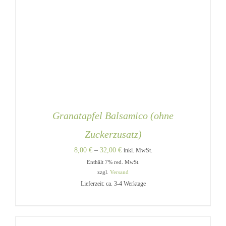
Granatapfel Balsamico (ohne
Zuckerzusatz)
Preisspanne:
8,00
€
–
32,00
€
inkl. MwSt.
Enthält 7% red. MwSt.
8,00 €
zzgl.
Versand
bis
Lieferzeit: ca. 3-4 Werktage
32,00 €