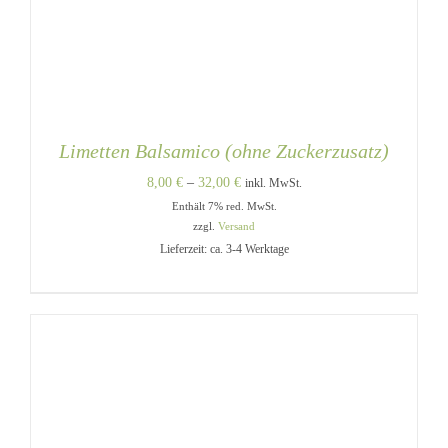
Limetten Balsamico (ohne Zuckerzusatz)
Preisspanne:
8,00
€
–
32,00
€
inkl. MwSt.
Enthält 7% red. MwSt.
8,00 €
zzgl.
Versand
bis
Lieferzeit: ca. 3-4 Werktage
32,00 €
DIESES
AUSFÜHRUNG WÄHLEN
/
PRODUKT
DETAILS
WEIST
MEHRERE