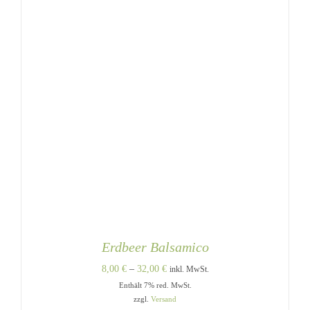
GEWÄHLT
WERDEN
Erdbeer Balsamico
Preisspanne:
8,00
€
–
32,00
€
inkl. MwSt.
Enthält 7% red. MwSt.
8,00 €
zzgl.
Versand
bis