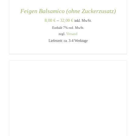
Feigen Balsamico (ohne Zuckerzusatz)
Preisspanne:
8,00
€
–
32,00
€
inkl. MwSt.
Enthält 7% red. MwSt.
8,00 €
zzgl.
Versand
bis
Lieferzeit: ca. 3-4 Werktage
32,00 €
DIESES
AUSFÜHRUNG WÄHLEN
/
PRODUKT
DETAILS
WEIST
MEHRERE
VARIANTEN
AUF.
DIE
OPTIONEN
KÖNNEN
AUF
DER