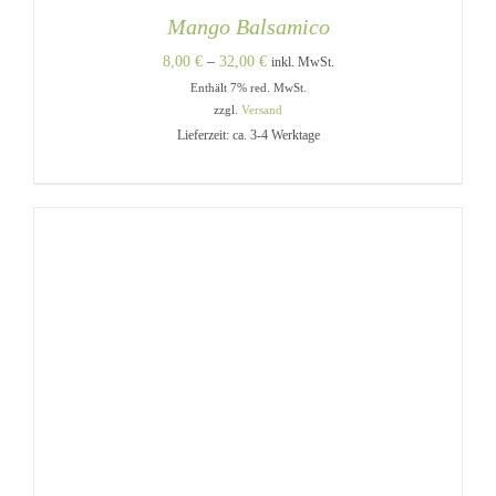
Mango Balsamico
Preisspanne:
8,00
€
–
32,00
€
inkl. MwSt.
Enthält 7% red. MwSt.
8,00 €
zzgl.
Versand
bis
Lieferzeit: ca. 3-4 Werktage
32,00 €
DIESES
AUSFÜHRUNG WÄHLEN
/
PRODUKT
DETAILS
WEIST
MEHRERE
VARIANTEN
AUF.
DIE
OPTIONEN
KÖNNEN
AUF
DER
PRODUKTSEITE