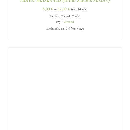
Dattel Balsamico (ohne Zuckerzusatz)
Preisspanne:
8,00
€
–
32,00
€
inkl. MwSt.
Enthält 7% red. MwSt.
8,00 €
zzgl.
Versand
bis
Lieferzeit: ca. 3-4 Werktage
32,00 €
DIESES
AUSFÜHRUNG WÄHLEN
/
PRODUKT
DETAILS
WEIST
MEHRERE
VARIANTEN
AUF.
DIE
OPTIONEN
KÖNNEN
AUF
DER
PRODUKTSEITE
GEWÄHLT