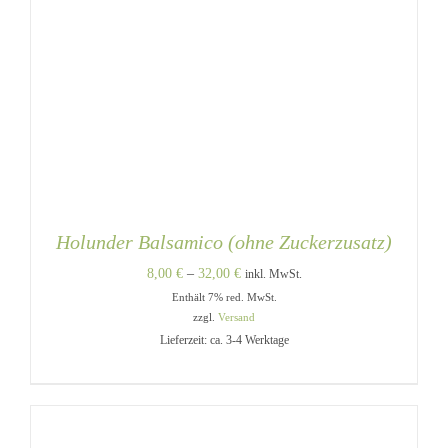
Holunder Balsamico (ohne Zuckerzusatz)
Preisspanne:
8,00
€
–
32,00
€
inkl. MwSt.
Enthält 7% red. MwSt.
8,00 €
zzgl.
Versand
bis
Lieferzeit: ca. 3-4 Werktage
32,00 €