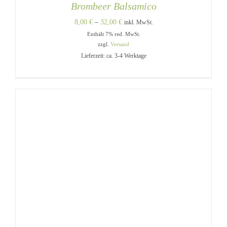
Brombeer Balsamico
Preisspanne:
8,00
€
–
32,00
€
inkl. MwSt.
Enthält 7% red. MwSt.
8,00 €
zzgl.
Versand
bis
Lieferzeit: ca. 3-4 Werktage
32,00 €
DIESES
AUSFÜHRUNG WÄHLEN
/
PRODUKT
DETAILS
WEIST
MEHRERE
VARIANTEN
AUF.
DIE
OPTIONEN
KÖNNEN
AUF
DER
PRODUKTSEITE
GEWÄHLT