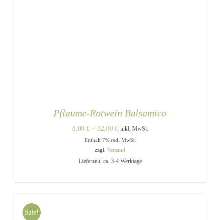
Pflaume-Rotwein Balsamico
Preisspanne:
8,00
€
–
32,00
€
inkl. MwSt.
Enthält 7% red. MwSt.
8,00 €
zzgl.
Versand
bis
Lieferzeit: ca. 3-4 Werktage
32,00 €
Sale!