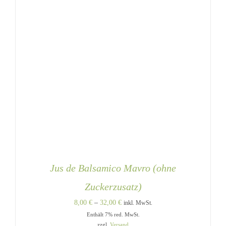
WERDEN
Jus de Balsamico Mavro (ohne
Zuckerzusatz)
Preisspanne:
8,00
€
–
32,00
€
inkl. MwSt.
Enthält 7% red. MwSt.
8,00 €
zzgl.
Versand