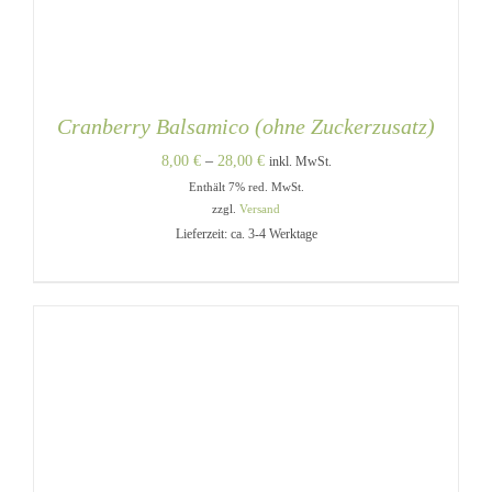
Cranberry Balsamico (ohne Zuckerzusatz)
Preisspanne:
8,00
€
–
28,00
€
inkl. MwSt.
Enthält 7% red. MwSt.
8,00 €
zzgl.
Versand
bis
Lieferzeit: ca. 3-4 Werktage
28,00 €
DIESES
AUSFÜHRUNG WÄHLEN
/
PRODUKT
DETAILS
WEIST
MEHRERE
VARIANTEN
AUF.