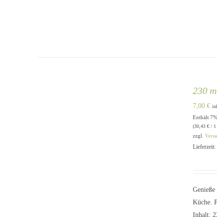
230 m
7,00
€
in
Enthält 7
QUICK VIEW
(
30,43
€
/ 1
zzgl.
Vers
Lieferzeit
Genieße 
Küche. 
Inhalt: 