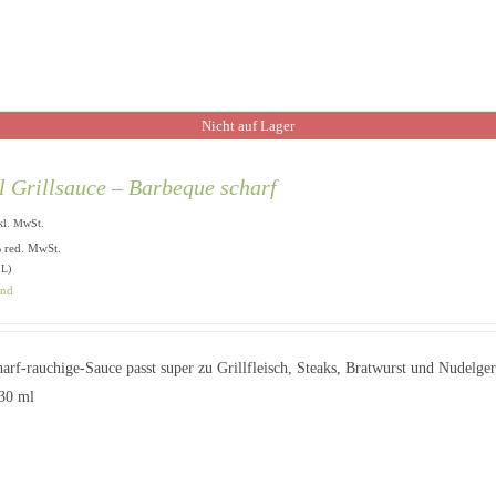
Nicht auf Lager
l Grillsauce – Barbeque scharf
kl. MwSt.
% red. MwSt.
 L)
and
harf-rauchige-Sauce passt super zu Grillfleisch, Steaks, Bratwurst und Nudelg
230 ml