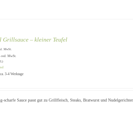
 Grillsauce – kleiner Teufel
kl. MwSt.
% red. MwSt.
 L)
and
: ca. 3-4 Werktage
ig-scharfe Sauce passt gut zu Grillfleisch, Steaks, Bratwurst und Nudelgericht