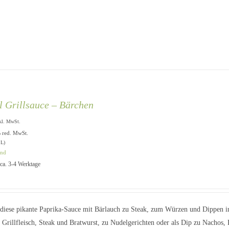
l Grillsauce – Bärchen
kl. MwSt.
% red. MwSt.
 L)
and
: ca. 3-4 Werktage
diese pikante Paprika-Sauce mit Bärlauch zu Steak, zum Würzen und Dippen in
 Grillfleisch, Steak und Bratwurst, zu Nudelgerichten oder als Dip zu Nachos, 