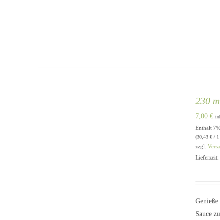
230 m
7,00
€
in
Enthält 7
IN DEN WARENKORB
/
QUICK
(
30,43
€
/ 1
VIEW
zzgl.
Vers
Lieferzeit
Genieße 
Sauce zu