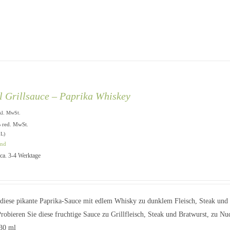
l Grillsauce – Paprika Whiskey
kl. MwSt.
% red. MwSt.
 L)
and
: ca. 3-4 Werktage
diese pikante Paprika-Sauce mit edlem Whisky zu dunklem Fleisch, Steak und
Probieren Sie diese fruchtige Sauce zu Grillfleisch, Steak und Bratwurst, zu N
230 ml