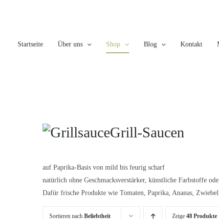
Skip
to
content
Startseite
Über uns
Shop
Blog
Kontakt
Grill-Saucen
auf Paprika-Basis von mild bis feurig scharf
natürlich ohne Geschmacksverstärker, künstliche Farbstoffe od
Dafür frische Produkte wie Tomaten, Paprika, Ananas, Zwieb
Sortieren nach
Beliebtheit
Zeige
48 Produkte