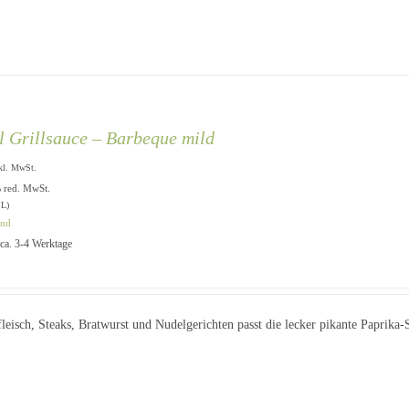
l Grillsauce – Barbeque mild
kl. MwSt.
% red. MwSt.
 L)
and
: ca. 3-4 Werktage
fleisch, Steaks, Bratwurst und Nudelgerichten passt die lecker pikante Paprika