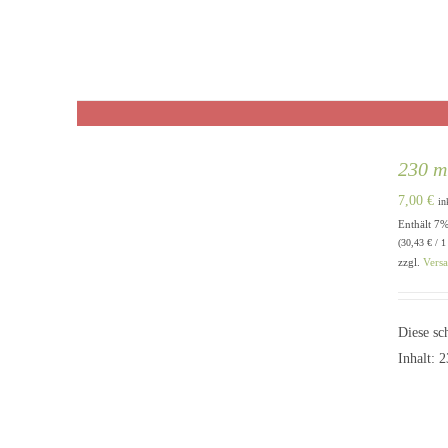
230 m
7,00
€
in
Enthält 7
IN DEN WARENKORB
/
QUICK
(
30,43
€
/ 1
VIEW
zzgl.
Vers
Diese sc
Inhalt: 