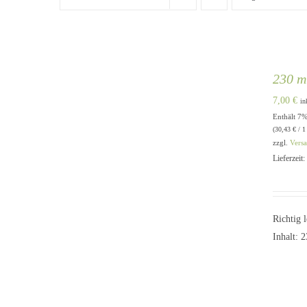
230 m
7,00
€
in
Enthält 7
(
30,43
€
/ 1
zzgl.
Vers
Lieferzeit
Richtig 
Inhalt: 