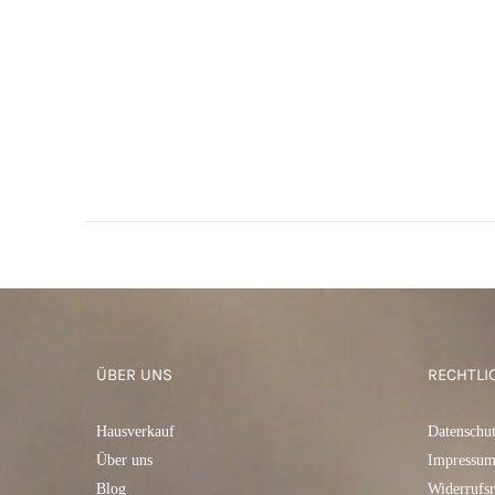
ÜBER UNS
RECHTLI
IN DEN WARENKORB
/
QUICK
VIEW
Hausverkauf
Datenschu
Über uns
Impressu
Blog
Widerrufsr