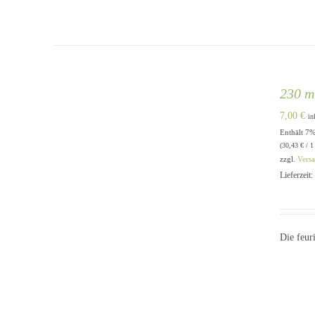
230 ml
7,00
€
in
Enthält 7
IN DEN WARENKORB
/
QUICK
(
30,43
€
/ 1
VIEW
zzgl.
Vers
Lieferzeit
Die feur