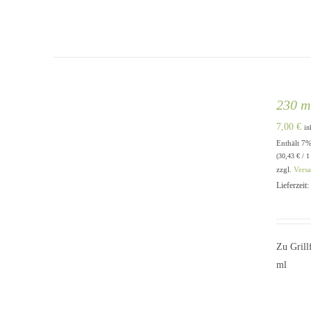
230 m
7,00
€
in
Enthält 7
IN DEN WARENKORB
/
QUICK
(
30,43
€
/ 1
VIEW
zzgl.
Vers
Lieferzeit
Zu Grill
ml