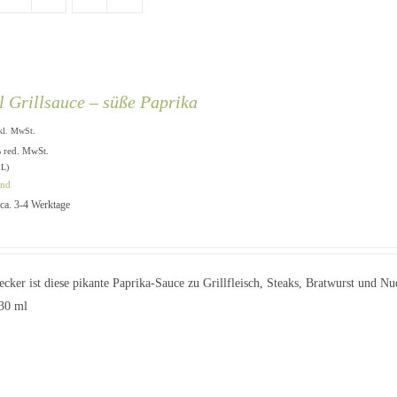
l Grillsauce – süße Paprika
kl. MwSt.
% red. MwSt.
 L)
and
: ca. 3-4 Werktage
lecker ist diese pikante Paprika-Sauce zu Grillfleisch, Steaks, Bratwurst und N
230 ml