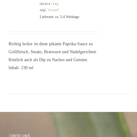
(
30,43
€
/ 1 L)
zzgl.
Versand
Lieferzeit: ca. 3-4 Werktage
IN DEN
WARENKORB
/
DETAILS
Richtig lecker ist diese pikante Paprika-Sauce zu
Grillfleisch, Steaks, Bratwurst und Nudelgerichten.
Köstlich auch als Dip zu Nachos und Gemüse.
Inhalt: 230 ml
ÜBER UNS