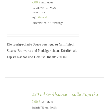
7,00
€
inkl. MwSt.
Enthält 7% red. MwSt.
(
30,43
€
/ 1 L)
zzgl.
Versand
Lieferzeit: ca. 3-4 Werktage
IN DEN
WARENKORB
/
DETAILS
Die feurig-scharfe Sauce passt gut zu Grillfleisch,
Steaks, Bratwurst und Nudelgerichten. Köstlich als
Dip zu Nachos und Gemüse. Inhalt: 230 ml
230 ml Grillsauce – süße Paprika
7,00
€
inkl. MwSt.
Enthält 7% red. MwSt.