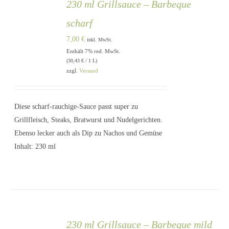
230 ml Grillsauce – Barbeque
scharf
7,00
€
inkl. MwSt.
Enthält 7% red. MwSt.
(
30,43
€
/ 1 L)
zzgl.
Versand
DETAILS
Diese scharf-rauchige-Sauce passt super zu
Grillfleisch, Steaks, Bratwurst und Nudelgerichten.
Ebenso lecker auch als Dip zu Nachos und Gemüse
Inhalt: 230 ml
230 ml Grillsauce – Barbeque mild