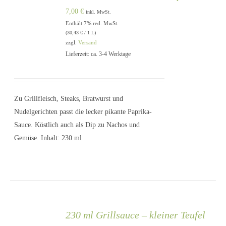
7,00
€
inkl. MwSt.
Enthält 7% red. MwSt.
(
30,43
€
/ 1 L)
zzgl.
Versand
Lieferzeit: ca. 3-4 Werktage
IN DEN
WARENKORB
/
DETAILS
Zu Grillfleisch, Steaks, Bratwurst und
Nudelgerichten passt die lecker pikante Paprika-
Sauce. Köstlich auch als Dip zu Nachos und
Gemüse. Inhalt: 230 ml
230 ml Grillsauce – kleiner Teufel