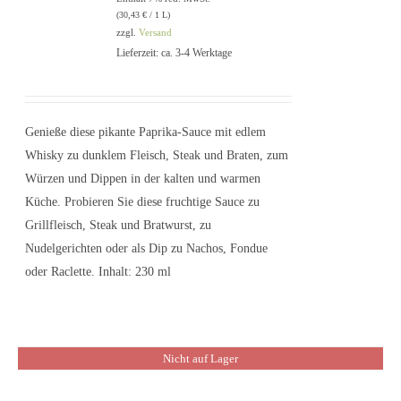
(
30,43
€
/ 1 L)
zzgl.
Versand
IN DEN
Lieferzeit: ca. 3-4 Werktage
WARENKORB
/
DETAILS
Genieße diese pikante Paprika-Sauce mit edlem
Whisky zu dunklem Fleisch, Steak und Braten, zum
Würzen und Dippen in der kalten und warmen
Küche. Probieren Sie diese fruchtige Sauce zu
Grillfleisch, Steak und Bratwurst, zu
Nudelgerichten oder als Dip zu Nachos, Fondue
oder Raclette. Inhalt: 230 ml
Nicht auf Lager