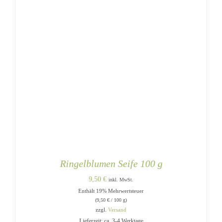
Ringelblumen Seife 100 g
9,50
€
inkl. MwSt.
Enthält 19% Mehrwertsteuer
(
9,50
€
/ 100 g)
zzgl.
Versand
Lieferzeit: ca. 3-4 Werktage