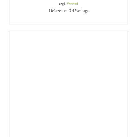
zzgl.
Versand
Lieferzeit: ca. 3-4 Werktage
IN DEN WARENKORB
/
DETAILS