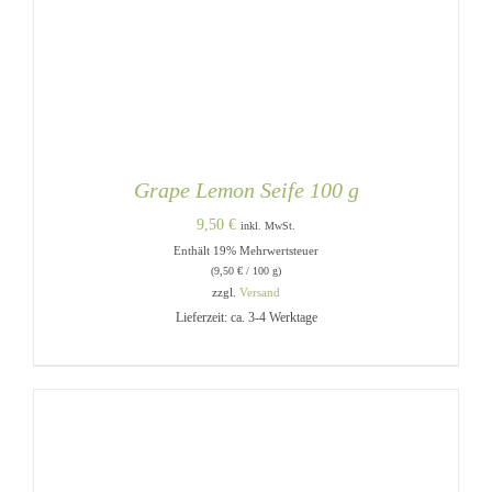
Grape Lemon Seife 100 g
9,50
€
inkl. MwSt.
Enthält 19% Mehrwertsteuer
(
9,50
€
/ 100 g)
zzgl.
Versand
Lieferzeit: ca. 3-4 Werktage
IN DEN WARENKORB
/
DETAILS