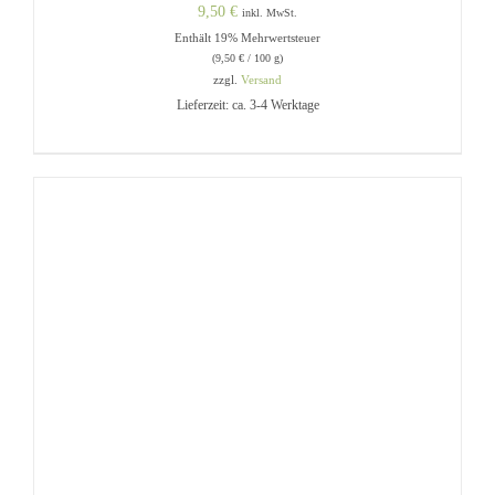
9,50
€
inkl. MwSt.
Enthält 19% Mehrwertsteuer
(
9,50
€
/ 100 g)
zzgl.
Versand
Lieferzeit: ca. 3-4 Werktage
IN DEN WARENKORB
/
DETAILS