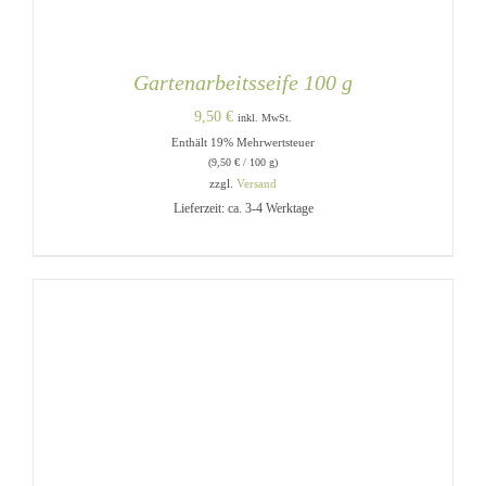
Gartenarbeitsseife 100 g
9,50
€
inkl. MwSt.
Enthält 19% Mehrwertsteuer
(
9,50
€
/ 100 g)
zzgl.
Versand
Lieferzeit: ca. 3-4 Werktage
IN DEN WARENKORB
/
DETAILS