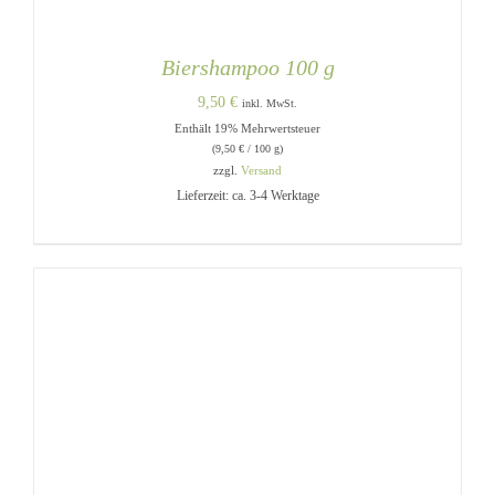
Biershampoo 100 g
9,50
€
inkl. MwSt.
Enthält 19% Mehrwertsteuer
(
9,50
€
/ 100 g)
zzgl.
Versand
Lieferzeit: ca. 3-4 Werktage
IN DEN WARENKORB
/
DETAILS