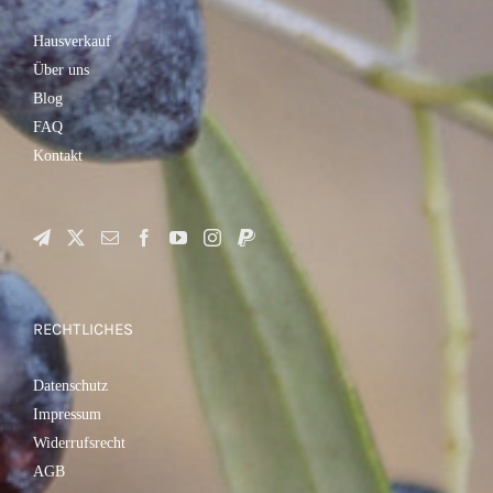
VARIANTEN
AUF.
DIE
Hausverkauf
OPTIONEN
Über uns
KÖNNEN
AUF
Blog
DER
PRODUKTSEITE
FAQ
GEWÄHLT
Kontakt
WERDEN
RECHTLICHES
Datenschutz
Impressum
Widerrufsrecht
AGB