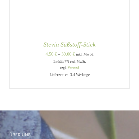
Stevia Süßstoff-Stick
Preisspanne:
4,50
€
–
30,00
€
inkl. MwSt.
Enthält 7% red. MwSt.
4,50 €
zzgl.
Versand
bis
Lieferzeit: ca. 3-4 Werktage
30,00 €
DIESES
AUSFÜHRUNG WÄHLEN
/
PRODUKT
DETAILS
WEIST
ÜBER UNS
MEHRERE