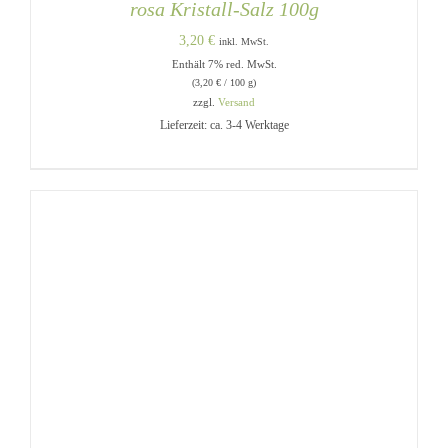
rosa Kristall-Salz 100g
3,20
€
inkl. MwSt.
Enthält 7% red. MwSt.
(
3,20
€
/ 100 g)
zzgl.
Versand
Lieferzeit: ca. 3-4 Werktage
IN DEN WARENKORB
/
DETAILS