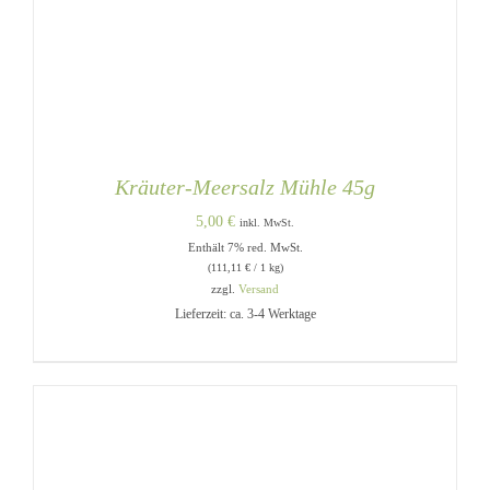
Kräuter-Meersalz Mühle 45g
5,00
€
inkl. MwSt.
Enthält 7% red. MwSt.
(
111,11
€
/ 1 kg)
zzgl.
Versand
Lieferzeit: ca. 3-4 Werktage
IN DEN WARENKORB
/
DETAILS