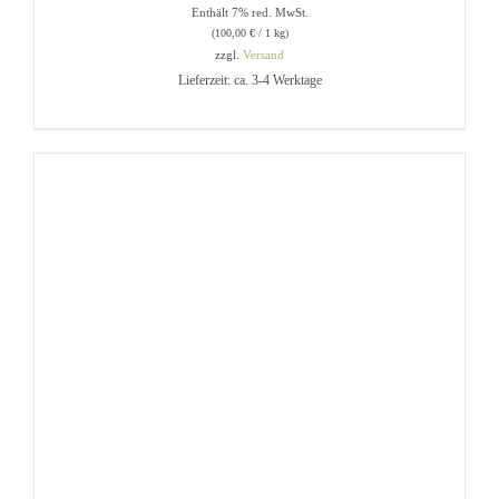
Enthält 7% red. MwSt.
(
100,00
€
/ 1 kg)
zzgl.
Versand
Lieferzeit: ca. 3-4 Werktage
IN DEN WARENKORB
/
DETAILS