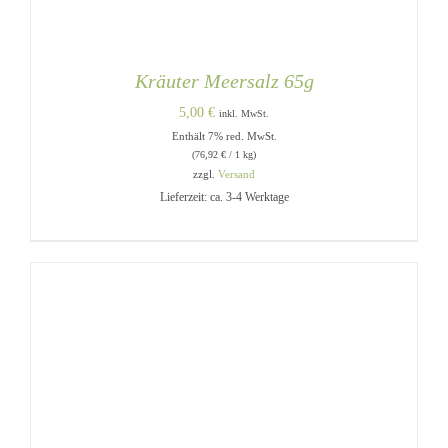
Kräuter Meersalz 65g
5,00
€
inkl. MwSt.
Enthält 7% red. MwSt.
(
76,92
€
/ 1 kg)
zzgl.
Versand
Lieferzeit: ca. 3-4 Werktage
IN DEN WARENKORB
/
DETAILS