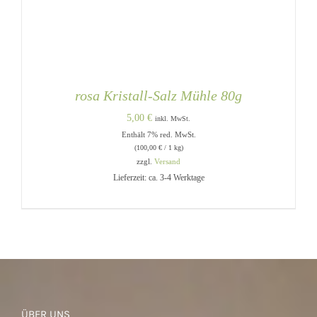
rosa Kristall-Salz Mühle 80g
5,00
€
inkl. MwSt.
Enthält 7% red. MwSt.
(
100,00
€
/ 1 kg)
zzgl.
Versand
Lieferzeit: ca. 3-4 Werktage
IN DEN WARENKORB
/
DETAILS
ÜBER UNS