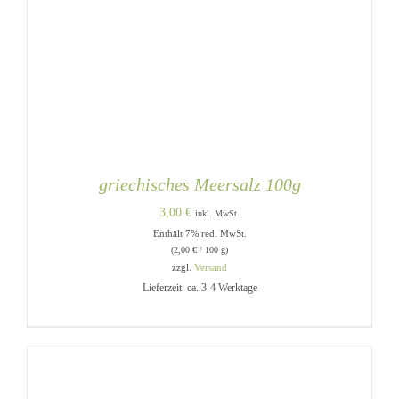
griechisches Meersalz 100g
3,00
€
inkl. MwSt.
Enthält 7% red. MwSt.
(
2,00
€
/ 100 g)
zzgl.
Versand
Lieferzeit: ca. 3-4 Werktage
IN DEN WARENKORB
/
DETAILS