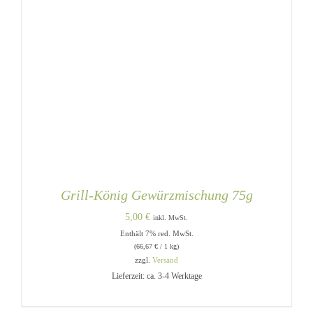
Grill-König Gewürzmischung 75g
5,00
€
inkl. MwSt.
Enthält 7% red. MwSt.
(
66,67
€
/ 1 kg)
zzgl.
Versand
Lieferzeit: ca. 3-4 Werktage