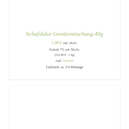
Schafskäse Gewürzmischung 40g
5,00
€
inkl. MwSt.
Enthält 7% red. MwSt.
(
125,00
€
/ 1 kg)
zzgl.
Versand
Lieferzeit: ca. 3-4 Werktage
IN DEN WARENKORB
/
DETAILS