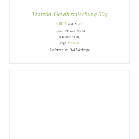
Tzatziki-Gewürzmischung 50g
5,00
€
inkl. MwSt.
Enthält 7% red. MwSt.
(
142,86
€
/ 1 kg)
zzgl.
Versand
Lieferzeit: ca. 3-4 Werktage
IN DEN WARENKORB
/
DETAILS