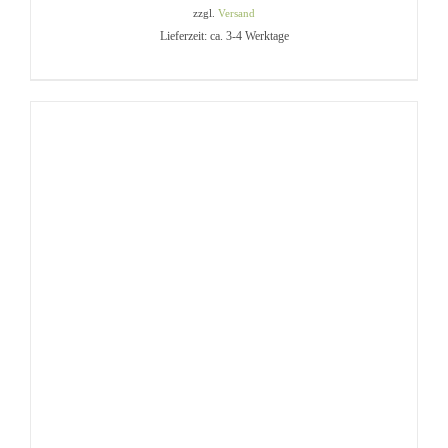
zzgl.
Versand
Lieferzeit: ca. 3-4 Werktage
IN DEN WARENKORB
/
DETAILS