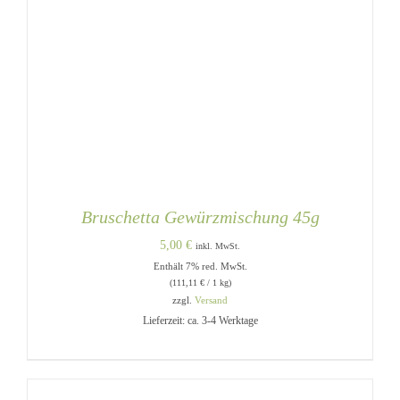
Bruschetta Gewürzmischung 45g
5,00
€
inkl. MwSt.
Enthält 7% red. MwSt.
(
111,11
€
/ 1 kg)
zzgl.
Versand
Lieferzeit: ca. 3-4 Werktage