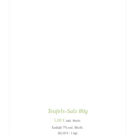
Teufels-Salz 80g
5,00
€
inkl. MwSt.
Enthält 7% red. MwSt.
(
62,50
€
/ 1 kg)