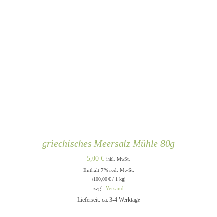
griechisches Meersalz Mühle 80g
5,00
€
inkl. MwSt.
Enthält 7% red. MwSt.
(
100,00
€
/ 1 kg)
zzgl.
Versand
Lieferzeit: ca. 3-4 Werktage