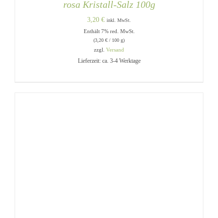
rosa Kristall-Salz 100g
3,20
€
inkl. MwSt.
Enthält 7% red. MwSt.
(
3,20
€
/ 100 g)
zzgl.
Versand
Lieferzeit: ca. 3-4 Werktage
IN DEN WARENKORB
/
DETAILS