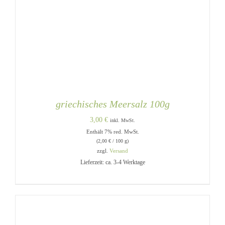
griechisches Meersalz 100g
3,00
€
inkl. MwSt.
Enthält 7% red. MwSt.
(
2,00
€
/ 100 g)
zzgl.
Versand
Lieferzeit: ca. 3-4 Werktage
IN DEN WARENKORB
/
DETAILS