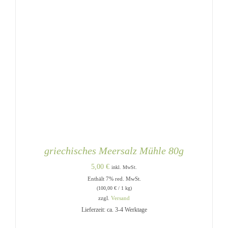
griechisches Meersalz Mühle 80g
5,00
€
inkl. MwSt.
Enthält 7% red. MwSt.
(
100,00
€
/ 1 kg)
zzgl.
Versand
Lieferzeit: ca. 3-4 Werktage