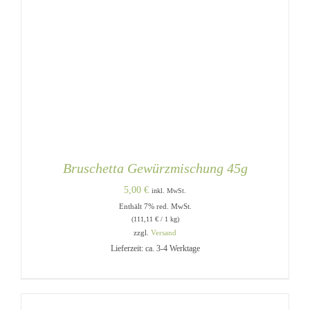
Bruschetta Gewürzmischung 45g
5,00
€
inkl. MwSt.
Enthält 7% red. MwSt.
(
111,11
€
/ 1 kg)
zzgl.
Versand
Lieferzeit: ca. 3-4 Werktage