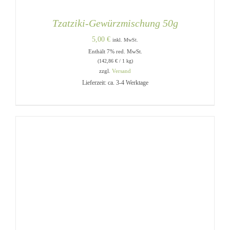
Tzatziki-Gewürzmischung 50g
5,00
€
inkl. MwSt.
Enthält 7% red. MwSt.
(
142,86
€
/ 1 kg)
zzgl.
Versand
Lieferzeit: ca. 3-4 Werktage
IN DEN WARENKORB
/
DETAILS