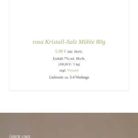
rosa Kristall-Salz Mühle 80g
5,00
€
inkl. MwSt.
Enthält 7% red. MwSt.
(
100,00
€
/ 1 kg)
zzgl.
Versand
Lieferzeit: ca. 3-4 Werktage
IN DEN WARENKORB
/
DETAILS
ÜBER UNS