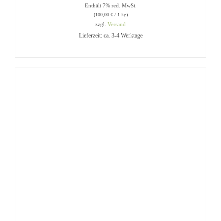
Enthält 7% red. MwSt.
(
100,00
€
/ 1 kg)
zzgl.
Versand
Lieferzeit: ca. 3-4 Werktage
IN DEN WARENKORB
/
DETAILS