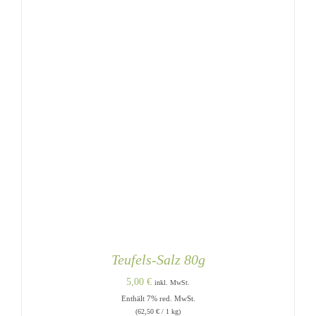
Teufels-Salz 80g
5,00
€
inkl. MwSt.
Enthält 7% red. MwSt.
(
62,50
€
/ 1 kg)