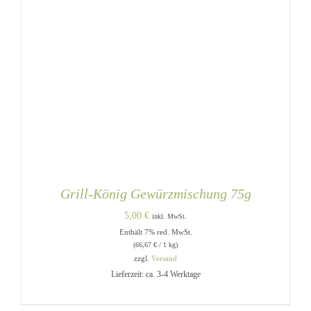
Grill-König Gewürzmischung 75g
5,00
€
inkl. MwSt.
Enthält 7% red. MwSt.
(
66,67
€
/ 1 kg)
zzgl.
Versand
Lieferzeit: ca. 3-4 Werktage