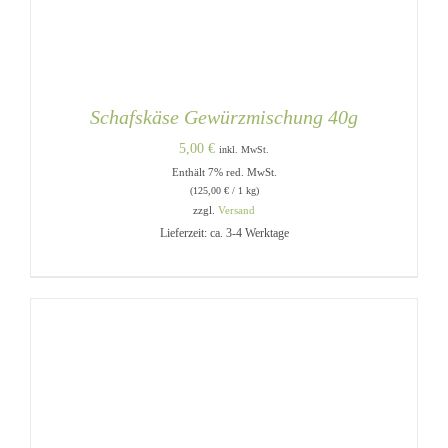
Schafskäse Gewürzmischung 40g
5,00
€
inkl. MwSt.
Enthält 7% red. MwSt.
(
125,00
€
/ 1 kg)
zzgl.
Versand
Lieferzeit: ca. 3-4 Werktage
IN DEN WARENKORB
/
DETAILS