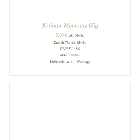
Kräuter Meersalz 65g
5,00
€
inkl. MwSt.
Enthält 7% red. MwSt.
(
76,92
€
/ 1 kg)
zzgl.
Versand
Lieferzeit: ca. 3-4 Werktage
IN DEN WARENKORB
/
DETAILS