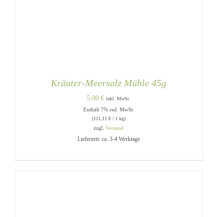
Kräuter-Meersalz Mühle 45g
5,00
€
inkl. MwSt.
Enthält 7% red. MwSt.
(
111,11
€
/ 1 kg)
zzgl.
Versand
Lieferzeit: ca. 3-4 Werktage
IN DEN WARENKORB
/
DETAILS