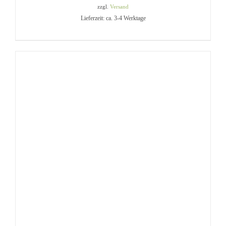
zzgl.
Versand
Lieferzeit: ca. 3-4 Werktage
IN DEN WARENKORB
/
DETAILS