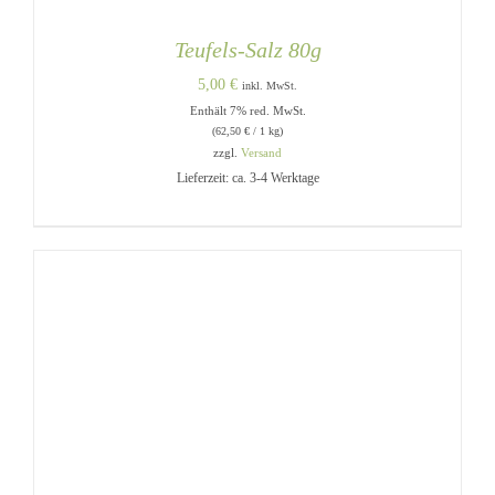
Teufels-Salz 80g
5,00
€
inkl. MwSt.
Enthält 7% red. MwSt.
(
62,50
€
/ 1 kg)
zzgl.
Versand
Lieferzeit: ca. 3-4 Werktage
IN DEN WARENKORB
/
DETAILS