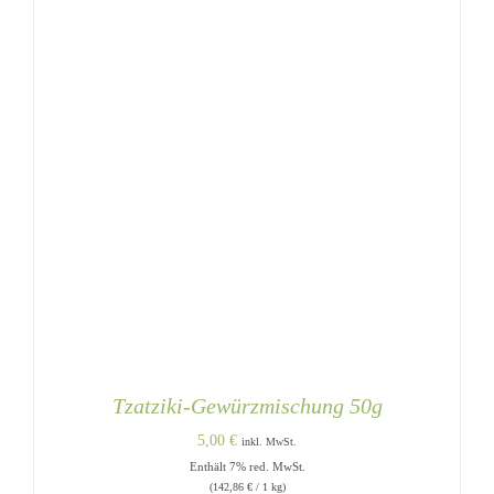
Tzatziki-Gewürzmischung 50g
5,00
€
inkl. MwSt.
Enthält 7% red. MwSt.
(
142,86
€
/ 1 kg)