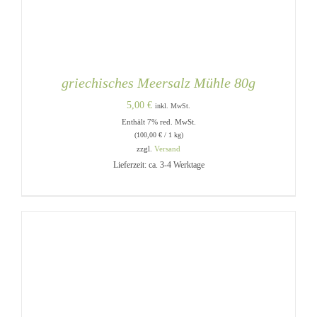
griechisches Meersalz Mühle 80g
5,00
€
inkl. MwSt.
Enthält 7% red. MwSt.
(
100,00
€
/ 1 kg)
zzgl.
Versand
Lieferzeit: ca. 3-4 Werktage
IN DEN WARENKORB
/
DETAILS