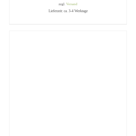
zzgl.
Versand
Lieferzeit: ca. 3-4 Werktage
IN DEN WARENKORB
/
DETAILS