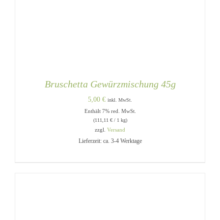
Bruschetta Gewürzmischung 45g
5,00
€
inkl. MwSt.
Enthält 7% red. MwSt.
(
111,11
€
/ 1 kg)
zzgl.
Versand
Lieferzeit: ca. 3-4 Werktage
IN DEN WARENKORB
/
DETAILS