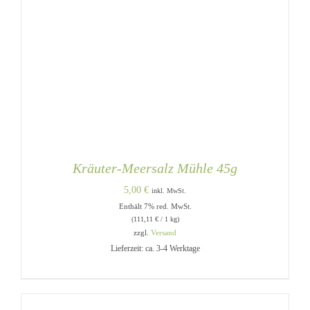
Kräuter-Meersalz Mühle 45g
5,00
€
inkl. MwSt.
Enthält 7% red. MwSt.
(
111,11
€
/ 1 kg)
zzgl.
Versand
Lieferzeit: ca. 3-4 Werktage