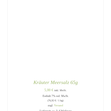
Kräuter Meersalz 65g
5,00
€
inkl. MwSt.
Enthält 7% red. MwSt.
(
76,92
€
/ 1 kg)
zzgl.
Versand