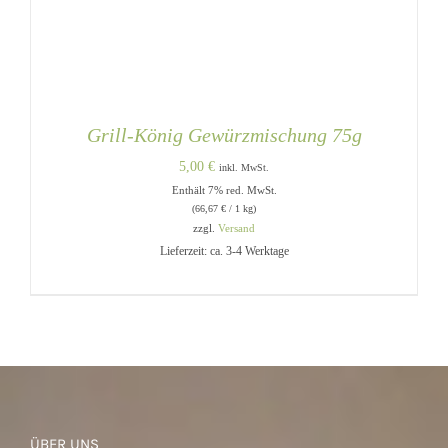
Grill-König Gewürzmischung 75g
5,00
€
inkl. MwSt.
Enthält 7% red. MwSt.
(
66,67
€
/ 1 kg)
zzgl.
Versand
Lieferzeit: ca. 3-4 Werktage
IN DEN WARENKORB
/
DETAILS
ÜBER UNS