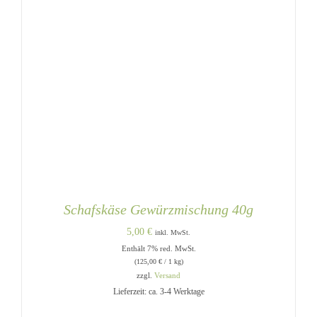
Schafskäse Gewürzmischung 40g
5,00
€
inkl. MwSt.
Enthält 7% red. MwSt.
(
125,00
€
/ 1 kg)
zzgl.
Versand
Lieferzeit: ca. 3-4 Werktage