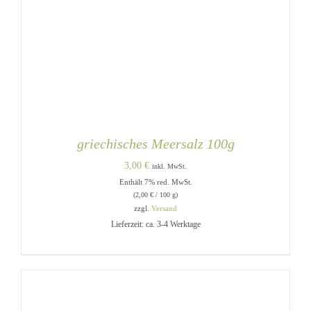
griechisches Meersalz 100g
3,00
€
inkl. MwSt.
Enthält 7% red. MwSt.
(
2,00
€
/ 100 g)
zzgl.
Versand
Lieferzeit: ca. 3-4 Werktage
IN DEN WARENKORB
/
DETAILS