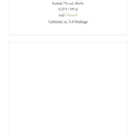
Enthält 7% red. MwSt.
(
3,20
€
/ 100 g)
zzgl.
Versand
Lieferzeit: ca. 3-4 Werktage
IN DEN WARENKORB
/
DETAILS