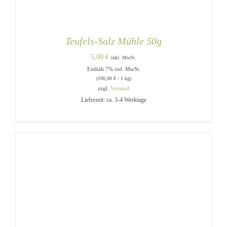
Teufels-Salz Mühle 50g
5,00
€
inkl. MwSt.
Enthält 7% red. MwSt.
(
100,00
€
/ 1 kg)
zzgl.
Versand
Lieferzeit: ca. 3-4 Werktage
IN DEN WARENKORB
/
DETAILS