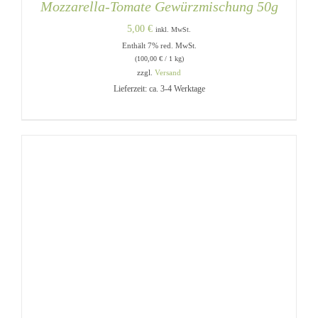
Mozzarella-Tomate Gewürzmischung 50g
5,00
€
inkl. MwSt.
Enthält 7% red. MwSt.
(
100,00
€
/ 1 kg)
zzgl.
Versand
Lieferzeit: ca. 3-4 Werktage
IN DEN WARENKORB
/
DETAILS