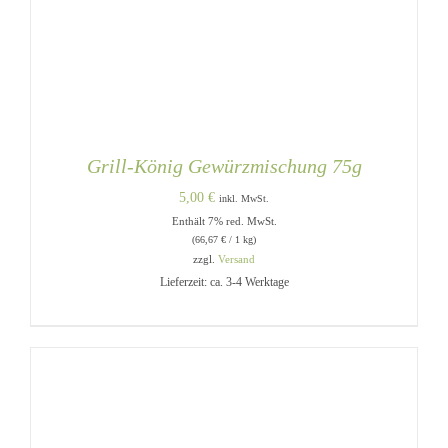
Grill-König Gewürzmischung 75g
5,00
€
inkl. MwSt.
Enthält 7% red. MwSt.
(
66,67
€
/ 1 kg)
zzgl.
Versand
Lieferzeit: ca. 3-4 Werktage
IN DEN WARENKORB
/
DETAILS