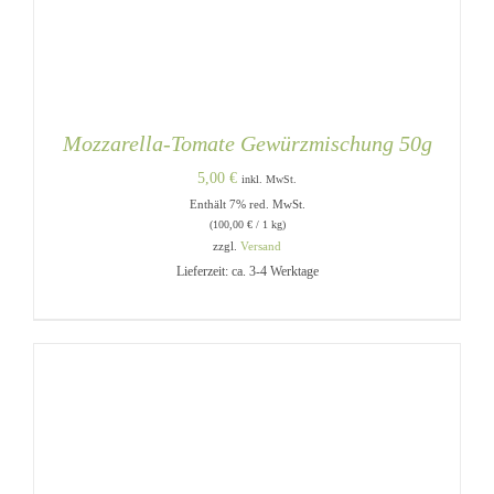
Mozzarella-Tomate Gewürzmischung 50g
5,00
€
inkl. MwSt.
Enthält 7% red. MwSt.
(
100,00
€
/ 1 kg)
zzgl.
Versand
Lieferzeit: ca. 3-4 Werktage
IN DEN WARENKORB
/
DETAILS