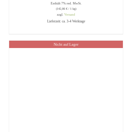
Enthält 7% red. MwSt.
(
142,86
€
/ 1 kg)
zzgl.
Versand
Lieferzeit: ca. 3-4 Werktage
Nicht auf Lager
IN DEN WARENKORB
/
DETAILS