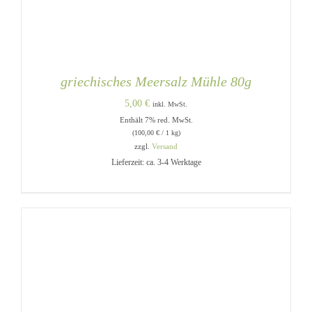
griechisches Meersalz Mühle 80g
5,00
€
inkl. MwSt.
Enthält 7% red. MwSt.
(
100,00
€
/ 1 kg)
zzgl.
Versand
Lieferzeit: ca. 3-4 Werktage
IN DEN WARENKORB
/
DETAILS