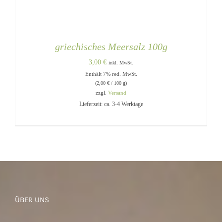
griechisches Meersalz 100g
3,00
€
inkl. MwSt.
Enthält 7% red. MwSt.
(
2,00
€
/ 100 g)
zzgl.
Versand
Lieferzeit: ca. 3-4 Werktage
IN DEN WARENKORB
/
DETAILS
ÜBER UNS