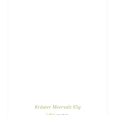
Kräuter Meersalz 65g
5,00
€