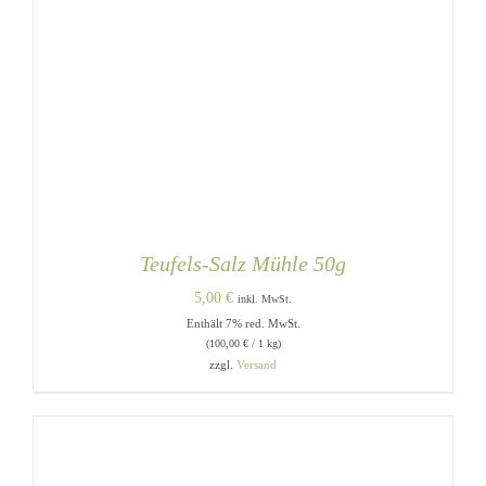
Teufels-Salz Mühle 50g
5,00
€
inkl. MwSt.
Enthält 7% red. MwSt.
(
100,00
€
/ 1 kg)
zzgl.
Versand