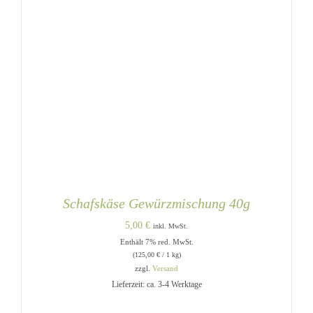
Schafskäse Gewürzmischung 40g
5,00
€
inkl. MwSt.
Enthält 7% red. MwSt.
(
125,00
€
/ 1 kg)
zzgl.
Versand
Lieferzeit: ca. 3-4 Werktage