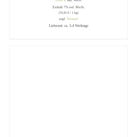
inkl. MwSt.
Enthält 7% red. MwSt.
(
76,92
€
/ 1 kg)
zzgl.
Versand
Lieferzeit: ca. 3-4 Werktage
IN DEN WARENKORB
/
DETAILS