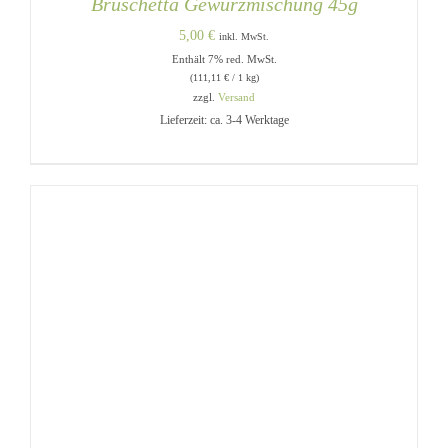
Bruschetta Gewürzmischung 45g
5,00
€
inkl. MwSt.
Enthält 7% red. MwSt.
(
111,11
€
/ 1 kg)
zzgl.
Versand
Lieferzeit: ca. 3-4 Werktage
IN DEN WARENKORB
/
DETAILS