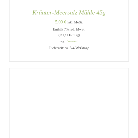
Kräuter-Meersalz Mühle 45g
5,00
€
inkl. MwSt.
Enthält 7% red. MwSt.
(
111,11
€
/ 1 kg)
zzgl.
Versand
Lieferzeit: ca. 3-4 Werktage
IN DEN WARENKORB
/
DETAILS