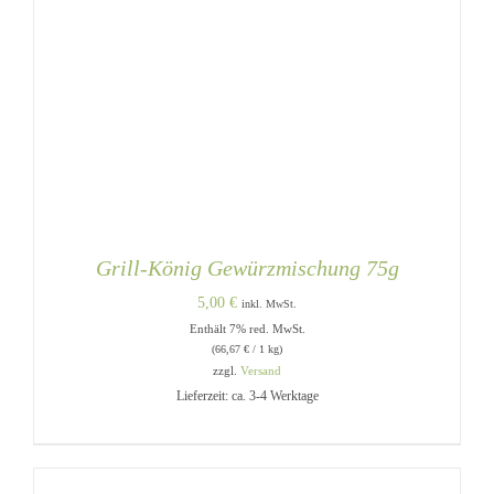
Grill-König Gewürzmischung 75g
5,00
€
inkl. MwSt.
Enthält 7% red. MwSt.
(
66,67
€
/ 1 kg)
zzgl.
Versand
Lieferzeit: ca. 3-4 Werktage