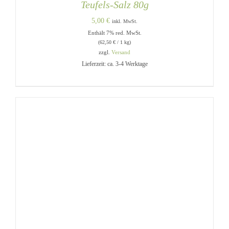
Teufels-Salz 80g
5,00
€
inkl. MwSt.
Enthält 7% red. MwSt.
(
62,50
€
/ 1 kg)
zzgl.
Versand
Lieferzeit: ca. 3-4 Werktage
IN DEN WARENKORB
/
DETAILS