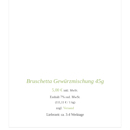
Bruschetta Gewürzmischung 45g
5,00
€
inkl. MwSt.
Enthält 7% red. MwSt.
(
111,11
€
/ 1 kg)
zzgl.
Versand
Lieferzeit: ca. 3-4 Werktage