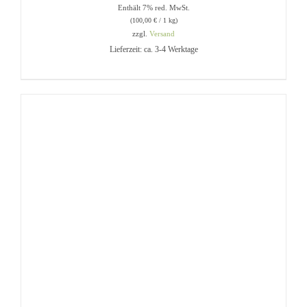
Enthält 7% red. MwSt.
(
100,00
€
/ 1 kg)
zzgl.
Versand
Lieferzeit: ca. 3-4 Werktage
IN DEN WARENKORB
/
DETAILS