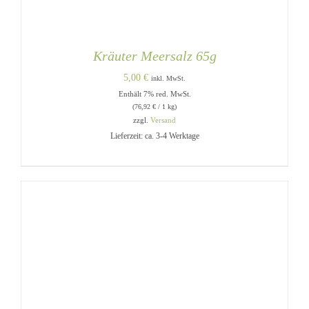
Kräuter Meersalz 65g
5,00
€
inkl. MwSt.
Enthält 7% red. MwSt.
(
76,92
€
/ 1 kg)
zzgl.
Versand
Lieferzeit: ca. 3-4 Werktage
IN DEN WARENKORB
/
DETAILS