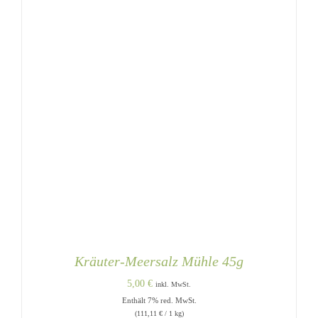
Kräuter-Meersalz Mühle 45g
5,00
€
inkl. MwSt.
Enthält 7% red. MwSt.
(
111,11
€
/ 1 kg)