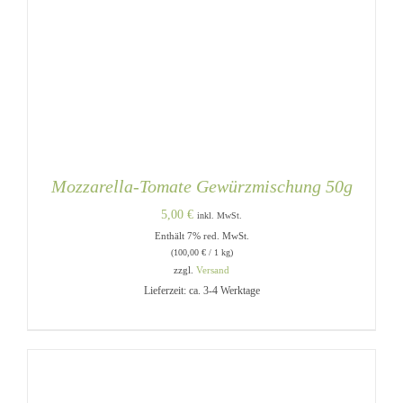
Mozzarella-Tomate Gewürzmischung 50g
5,00
€
inkl. MwSt.
Enthält 7% red. MwSt.
(
100,00
€
/ 1 kg)
zzgl.
Versand
Lieferzeit: ca. 3-4 Werktage
IN DEN WARENKORB
/
DETAILS