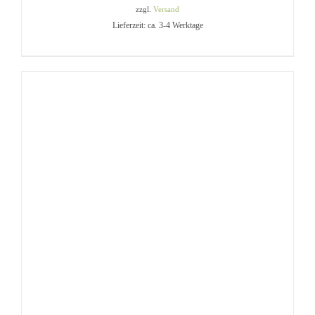
zzgl.
Versand
Lieferzeit: ca. 3-4 Werktage
IN DEN WARENKORB
/
DETAILS