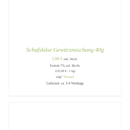
Schafskäse Gewürzmischung 40g
5,00
€
inkl. MwSt.
Enthält 7% red. MwSt.
(
125,00
€
/ 1 kg)
zzgl.
Versand
Lieferzeit: ca. 3-4 Werktage
IN DEN WARENKORB
/
DETAILS