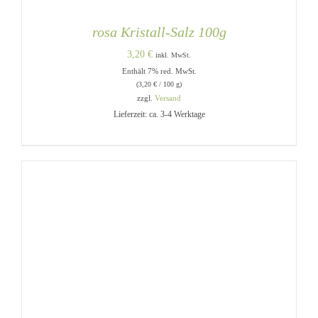
rosa Kristall-Salz 100g
3,20
€
inkl. MwSt.
Enthält 7% red. MwSt.
(
3,20
€
/ 100 g)
zzgl.
Versand
Lieferzeit: ca. 3-4 Werktage
IN DEN WARENKORB
/
DETAILS