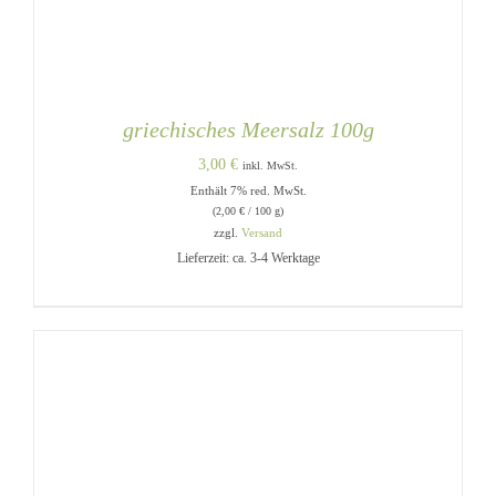
griechisches Meersalz 100g
3,00
€
inkl. MwSt.
Enthält 7% red. MwSt.
(
2,00
€
/ 100 g)
zzgl.
Versand
Lieferzeit: ca. 3-4 Werktage
IN DEN WARENKORB
/
DETAILS