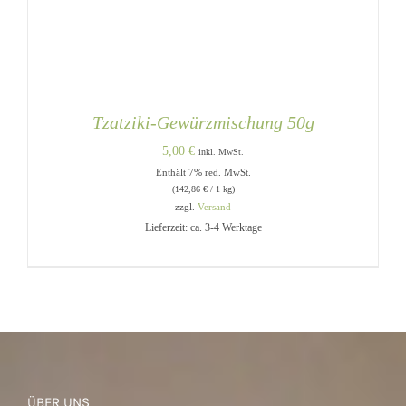
Tzatziki-Gewürzmischung 50g
5,00
€
inkl. MwSt.
Enthält 7% red. MwSt.
(
142,86
€
/ 1 kg)
zzgl.
Versand
Lieferzeit: ca. 3-4 Werktage
IN DEN WARENKORB
/
DETAILS
ÜBER UNS