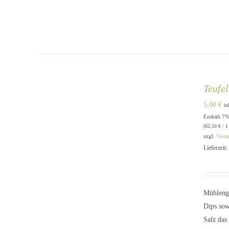
Teufe
5,00
€
in
Enthält 7
IN DEN WARENKORB
/
QUICK
(
62,50
€
/ 1
VIEW
zzgl.
Vers
Lieferzeit
Mühlenge
Dips sow
Salz das