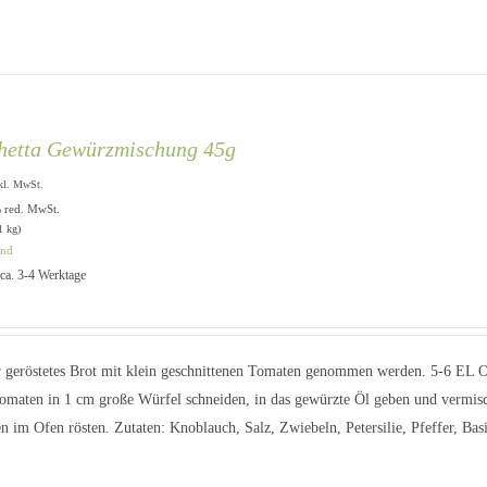
hetta Gewürzmischung 45g
kl. MwSt.
% red. MwSt.
1 kg)
and
: ca. 3-4 Werktage
 geröstetes Brot mit klein geschnittenen Tomaten genommen werden. 5-6 EL O
Tomaten in 1 cm große Würfel schneiden, in das gewürzte Öl geben und vermisc
n im Ofen rösten. Zutaten: Knoblauch, Salz, Zwiebeln, Petersilie, Pfeffer, Ba