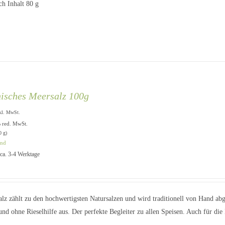
h Inhalt 80 g
hisches Meersalz 100g
kl. MwSt.
% red. MwSt.
0 g)
and
: ca. 3-4 Werktage
alz zählt zu den hochwertigsten Natursalzen und wird traditionell von Hand 
und ohne Rieselhilfe aus. Der perfekte Begleiter zu allen Speisen. Auch für di