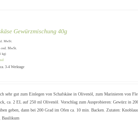
skäse Gewürzmischung 40g
kl. MwSt.
% red. MwSt.
1 kg)
and
: ca. 3-4 Werktage
ich sehr gut zum Einlegen von Schafskäse in Olivenöl, zum Marinieren von Fleis
k, ca. 2 EL auf 250 ml Olivenöl. Vorschlag zum Ausprobieren: Gewürz in 200
iben geben, dann bei 200 Grad im Ofen ca. 10 min. Backen. Zutaten: Knoblauch,
, Basilikum