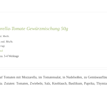
rella-Tomate Gewürzmischung 50g
kl. MwSt.
% red. MwSt.
1 kg)
and
: ca. 3-4 Werktage
uf Tomaten mit Mozzarella, im Tomatensalat, in Nudelsoßen, zu Gemüseaufläu
ta. Zutaten: Tomaten, Zwiebeln, Salz, Knoblauch, Basilikum, Paprika, Thymian,