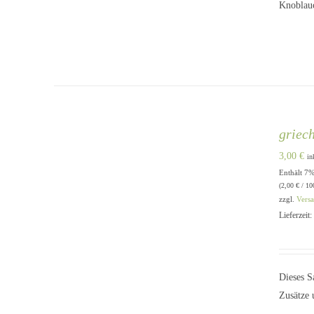
Knoblauc
griec
3,00
€
in
Enthält 7
IN DEN WARENKORB
/
QUICK
(
2,00
€
/ 10
VIEW
zzgl.
Vers
Lieferzeit
Dieses S
Zusätze 