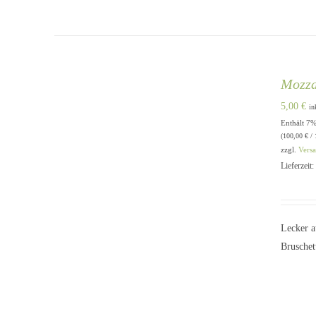
Mozza
5,00
€
in
Enthält 7
IN DEN WARENKORB
/
QUICK
(
100,00
€
/ 
VIEW
zzgl.
Vers
Lieferzeit
Lecker a
Bruschet