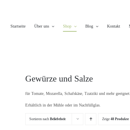
Skip
to
content
Startseite
Über uns
Shop
Blog
Kontakt
Gewürze und Salze
für Tomate, Mozarella, Schafskäse, Tzatziki und mehr geeignet
Erhältlich in der Mühle oder im Nachfüllglas.
Sortieren nach
Beliebtheit
Zeige
48 Produkte