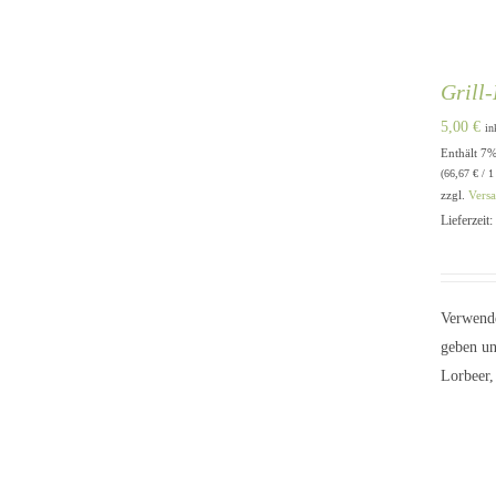
Grill
5,00
€
in
Enthält 7
(
66,67
€
/ 1
zzgl.
Vers
Lieferzeit
Verwende
geben un
Lorbeer,