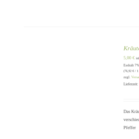
Kräut
5,00
€
in
Enthält 7
IN DEN WARENKORB
/
QUICK
(
76,92
€
/ 1
VIEW
zzgl.
Vers
Lieferzeit
Das Kräu
verschie
Pfeffer