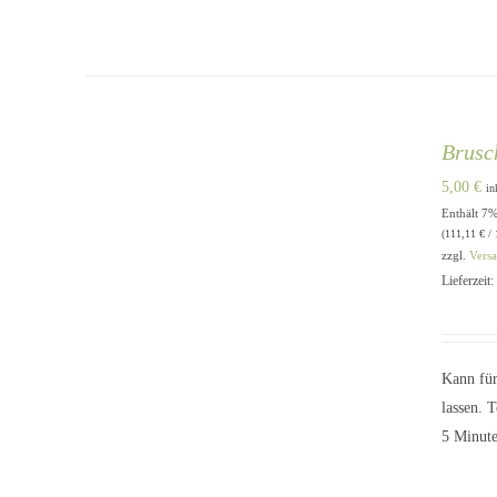
Brusc
5,00
€
in
Enthält 7
IN DEN WARENKORB
/
QUICK
(
111,11
€
/ 
VIEW
zzgl.
Vers
Lieferzeit
Kann für
lassen. 
5 Minute