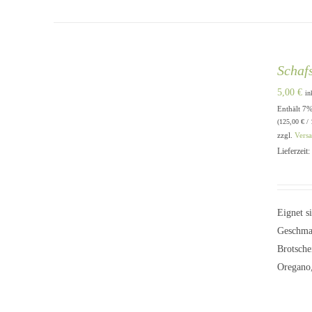
Schaf
5,00
€
in
Enthält 7
IN DEN WARENKORB
/
QUICK
(
125,00
€
/ 
VIEW
zzgl.
Vers
Lieferzeit
Eignet s
Geschmac
Brotsche
Oregano