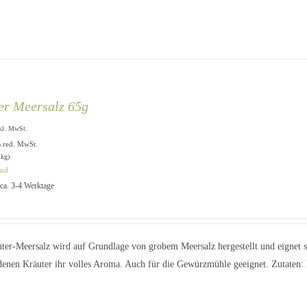
er Meersalz 65g
kl. MwSt.
% red. MwSt.
 kg)
and
: ca. 3-4 Werktage
ter-Meersalz wird auf Grundlage von grobem Meersalz hergestellt und eignet s
denen Kräuter ihr volles Aroma. Auch für die Gewürzmühle geeignet. Zutaten