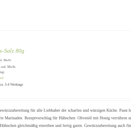
ls-Salz 80g
kl. MwSt.
% red. MwSt.
 kg)
and
: ca. 3-4 Werktage
würzzubereitung für alle Liebhaber der scharfen und würzigen Küche. Passt he
ie Marinaden. Rezeptvorschlag für Hähnchen: Olivenöl mit Honig verrühren u
 Hähnchen gleichmäßig einreiben und fertig garen. Gewürzzubereitung auch für 