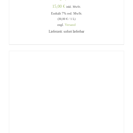
15,00
€
inkl. MwSt.
Enthält 7% red. MwSt.
(
30,00
€
/ 1 L)
zzgl.
Versand
Lieferzeit: sofort lieferbar
IN DEN WARENKORB
/
DETAILS