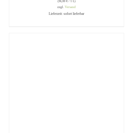
(
36,00
€
/ 1 L)
zzgl.
Versand
Lieferzeit: sofort lieferbar
IN DEN WARENKORB
/
DETAILS