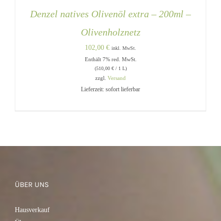
Denzel natives Olivenöl extra – 200ml –
Olivenholznetz
102,00
€
inkl. MwSt.
Enthält 7% red. MwSt.
(
510,00
€
/ 1 L)
zzgl.
Versand
Lieferzeit: sofort lieferbar
IN DEN WARENKORB
/
DETAILS
ÜBER UNS
Hausverkauf