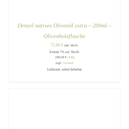
Denzel natives Olivenöl extra – 200ml –
Olivenholzflasche
72,00
€
inkl. MwSt.
Enthält 7% red. MwSt.
(
360,00
€
/ 1 L)
zzgl.
Versand
Lieferzeit: sofort lieferbar
IN DEN WARENKORB
/
DETAILS