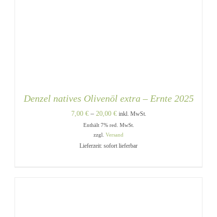
Denzel natives Olivenöl extra – Ernte 2025
Preisspanne:
7,00
€
–
20,00
€
inkl. MwSt.
Enthält 7% red. MwSt.
7,00 €
zzgl.
Versand
bis
Lieferzeit: sofort lieferbar
20,00 €
DIESES