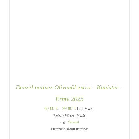
Denzel natives Olivenöl extra – Kanister –
Ernte 2025
Preisspanne:
60,00
€
–
99,00
€
inkl. MwSt.
Enthält 7% red. MwSt.
60,00 €
zzgl.
Versand
bis
Lieferzeit: sofort lieferbar
99,00 €