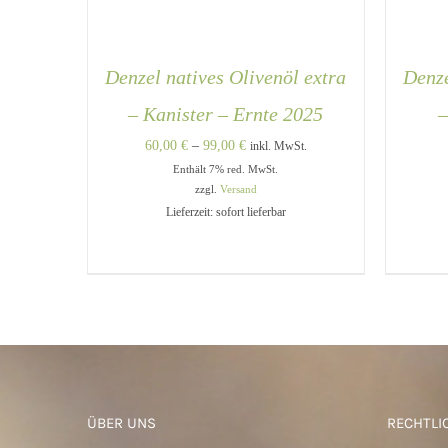
Denzel natives Olivenöl extra
Denze
– Kanister – Ernte 2025
–
Preisspanne:
60,00
€
–
99,00
€
inkl. MwSt.
Enthält 7% red. MwSt.
60,00 €
zzgl.
Versand
bis
Lieferzeit: sofort lieferbar
99,00 €
DIESES
AUSFÜHRUNG WÄHLEN
/
IN 
PRODUKT
QUICK VIEW
WEIST
MEHRERE
VARIANTEN
AUF.
DIE
OPTIONEN
KÖNNEN
AUF
DER
PRODUKTSEITE
ÜBER UNS
RECHTLI
GEWÄHLT
WERDEN