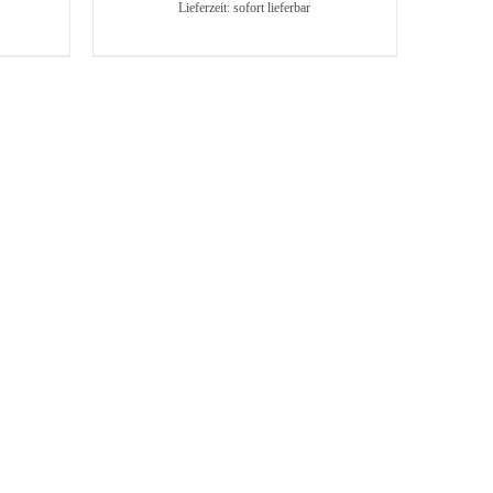
Lieferzeit: sofort lieferbar
WEIST
MEHRERE
VARIANTEN
AUF.
DIE
OPTIONEN
KÖNNEN
AUF
DER
PRODUKTSEITE
GEWÄHLT
WERDEN