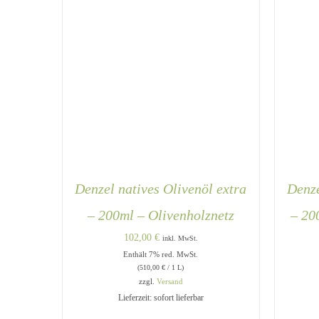
Denzel natives Olivenöl extra
Denze
– 200ml – Olivenholznetz
– 20
102,00
€
inkl. MwSt.
Enthält 7% red. MwSt.
(
510,00
€
/ 1 L)
zzgl.
Versand
Lieferzeit: sofort lieferbar
IN DEN WARENKORB
/
QUICK
IN 
VIEW