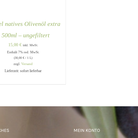
l natives Olivenöl extra
 500ml – ungefiltert
15,00
€
inkl. MwSt.
Enthält 7% red. MwSt.
(
30,00
€
/ 1 L)
zzgl.
Versand
Lieferzeit: sofort lieferbar
DEN WARENKORB
/
QUICK
VIEW
CHES
MEIN KONTO