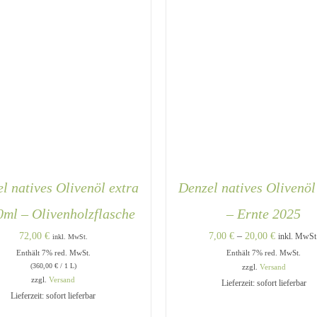
l natives Olivenöl extra
Denzel natives Olivenöl
0ml – Olivenholzflasche
– Ernte 2025
Preisspann
72,00
€
7,00
€
–
20,00
€
inkl. MwSt
inkl. MwSt.
Enthält 7% red. MwSt.
Enthält 7% red. MwSt.
7,00 €
(
360,00
€
/ 1 L)
zzgl.
Versand
bis
zzgl.
Versand
Lieferzeit: sofort lieferbar
20,00 €
Lieferzeit: sofort lieferbar
DEN WARENKORB
/
QUICK
AUSFÜHRUNG WÄHLEN
VIEW
QUICK VIEW