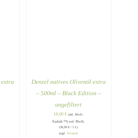
 extra
Denzel natives Olivenöl extra
– 500ml – Black Edition –
e:
.
ungefiltert
18,00
€
inkl. MwSt.
Enthält 7% red. MwSt.
(
36,00
€
/ 1 L)
DIESES
/
IN DEN WARENKORB
/
QUICK
zzgl.
Versand
PRODUKT
VIEW