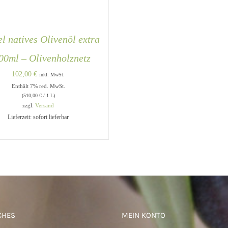
l natives Olivenöl extra
00ml – Olivenholznetz
102,00
€
inkl. MwSt.
Enthält 7% red. MwSt.
(
510,00
€
/ 1 L)
zzgl.
Versand
Lieferzeit: sofort lieferbar
DEN WARENKORB
/
QUICK
VIEW
CHES
MEIN KONTO