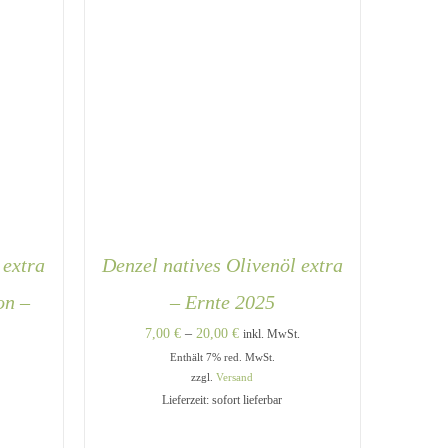
 extra
Denzel natives Olivenöl extra
on –
– Ernte 2025
Preisspanne:
7,00
€
–
20,00
€
inkl. MwSt.
Enthält 7% red. MwSt.
7,00 €
zzgl.
Versand
bis
Lieferzeit: sofort lieferbar
20,00 €
DIESES
UICK
AUSFÜHRUNG WÄHLEN
/
PRODUKT
QUICK VIEW