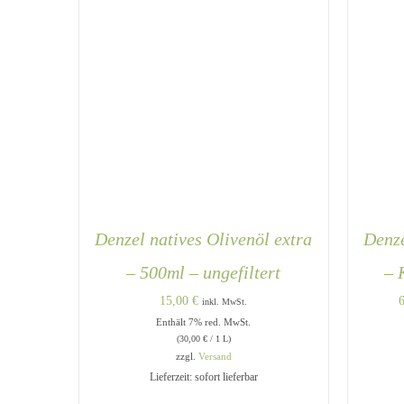
Denzel natives Olivenöl extra
Denze
– 500ml – ungefiltert
– 
15,00
€
inkl. MwSt.
Enthält 7% red. MwSt.
(
30,00
€
/ 1 L)
zzgl.
Versand
Lieferzeit: sofort lieferbar
IN DEN WARENKORB
/
QUICK
A
VIEW