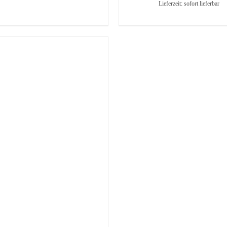
Lieferzeit: sofort lieferbar
WEIST
MEHRERE
VARIANTEN
AUF.
DIE
OPTIONEN
KÖNNEN
AUF
DER
PRODUKTSEITE
GEWÄHLT
WERDEN