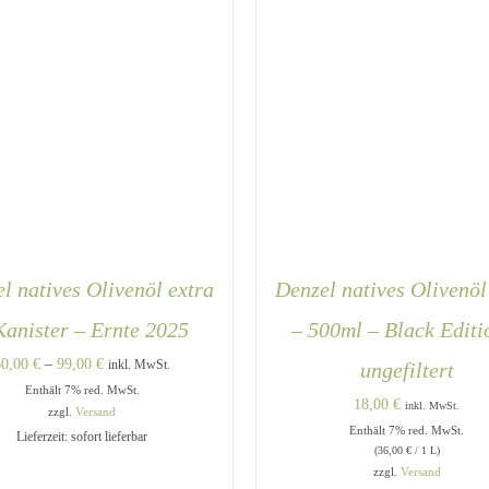
l natives Olivenöl extra
Denzel natives Olivenöl
Kanister – Ernte 2025
– 500ml – Black Editi
Preisspanne:
60,00
€
–
99,00
€
inkl. MwSt.
ungefiltert
Enthält 7% red. MwSt.
60,00 €
18,00
€
inkl. MwSt.
zzgl.
Versand
bis
Enthält 7% red. MwSt.
Lieferzeit: sofort lieferbar
99,00 €
(
36,00
€
/ 1 L)
DIESES
USFÜHRUNG WÄHLEN
/
IN DEN WARENKORB
/
Q
zzgl.
Versand
PRODUKT
QUICK VIEW
VIEW