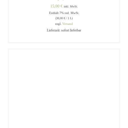
15,00
€
inkl. MwSt.
Enthält 7% red. MwSt.
(
30,00
€
/ 1 L)
zzgl.
Versand
Lieferzeit: sofort lieferbar
IN DEN WARENKORB
/
DETAILS