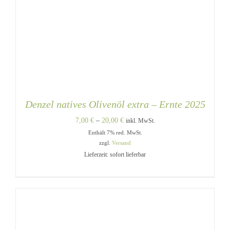
Denzel natives Olivenöl extra – Ernte 2025
Preisspanne:
7,00
€
–
20,00
€
inkl. MwSt.
Enthält 7% red. MwSt.
7,00 €
zzgl.
Versand
bis
Lieferzeit: sofort lieferbar
20,00 €
DIESES