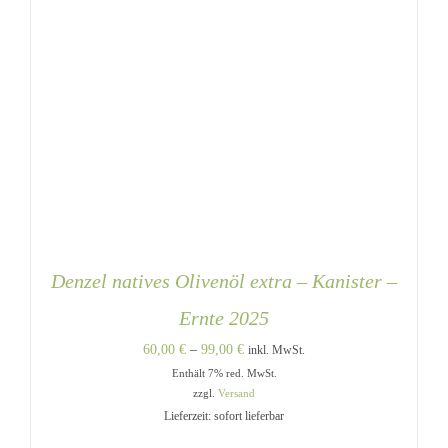
Denzel natives Olivenöl extra – Kanister –
Ernte 2025
Preisspanne:
60,00
€
–
99,00
€
inkl. MwSt.
Enthält 7% red. MwSt.
60,00 €
zzgl.
Versand
bis
Lieferzeit: sofort lieferbar
99,00 €