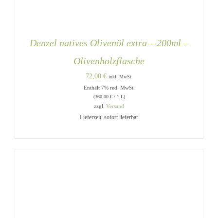
Denzel natives Olivenöl extra – 200ml –
Olivenholzflasche
72,00
€
inkl. MwSt.
Enthält 7% red. MwSt.
(
360,00
€
/ 1 L)
zzgl.
Versand
Lieferzeit: sofort lieferbar
IN DEN WARENKORB
/
DETAILS