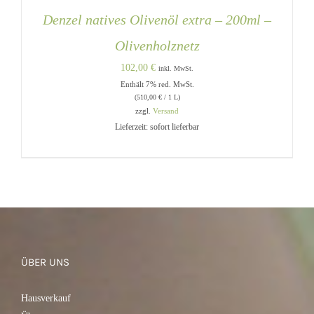
Denzel natives Olivenöl extra – 200ml –
Olivenholznetz
102,00
€
inkl. MwSt.
Enthält 7% red. MwSt.
(
510,00
€
/ 1 L)
zzgl.
Versand
Lieferzeit: sofort lieferbar
IN DEN WARENKORB
/
DETAILS
ÜBER UNS
Hausverkauf