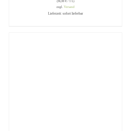
(
36,00
€
/ 1 L)
zzgl.
Versand
Lieferzeit: sofort lieferbar
IN DEN WARENKORB
/
DETAILS