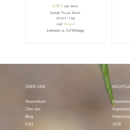
6,00
€
inkl. MwSt.
Enthält 7% red. MwSt.
(
33,33
€
/ 1 kg)
zzgl.
Versand
Lieferzeit: ca. 3-4 Werktage
IN DEN WARENKORB
/
QUICK
IN 
VIEW
ÜBER UNS
RECHTLI
Hausverkauf
Datenschu
Über uns
Impressu
Blog
Widerrufsr
FAQ
AGB