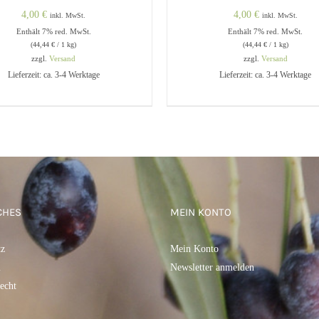
4,00
€
4,00
€
inkl. MwSt.
inkl. MwSt.
Enthält 7% red. MwSt.
Enthält 7% red. MwSt.
(
44,44
€
/ 1 kg)
(
44,44
€
/ 1 kg)
zzgl.
Versand
zzgl.
Versand
Lieferzeit: ca. 3-4 Werktage
Lieferzeit: ca. 3-4 Werktage
DEN WARENKORB
/
QUICK
IN DEN WARENKORB
/
Q
VIEW
VIEW
CHES
MEIN KONTO
tz
Mein Konto
m
Newsletter anmelden
echt