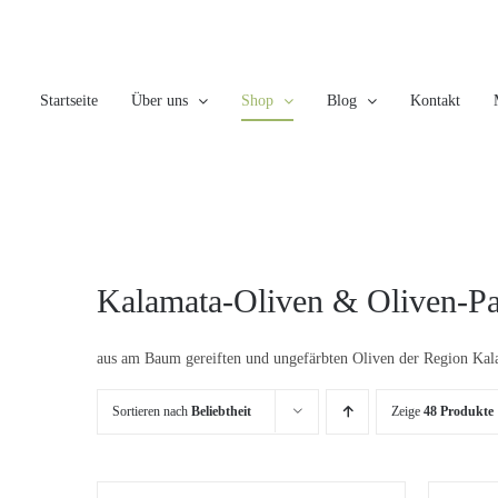
Skip
to
content
Startseite
Über uns
Shop
Blog
Kontakt
Kalamata-Oliven & Oliven-Pa
aus am Baum gereiften und ungefärbten Oliven der Region Kal
Sortieren nach
Beliebtheit
Zeige
48 Produkte