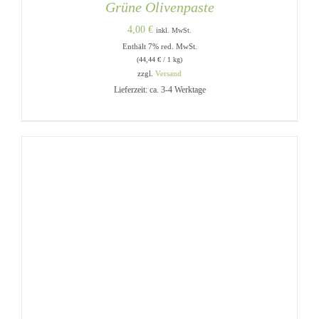
Grüne Olivenpaste
4,00
€
inkl. MwSt.
Enthält 7% red. MwSt.
(
44,44
€
/ 1 kg)
zzgl.
Versand
Lieferzeit: ca. 3-4 Werktage
IN DEN WARENKORB
/
DETAILS