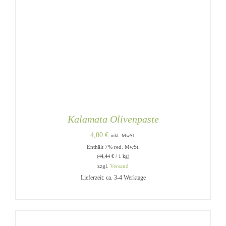
Kalamata Olivenpaste
4,00
€
inkl. MwSt.
Enthält 7% red. MwSt.
(
44,44
€
/ 1 kg)
zzgl.
Versand
Lieferzeit: ca. 3-4 Werktage
IN DEN WARENKORB
/
DETAILS