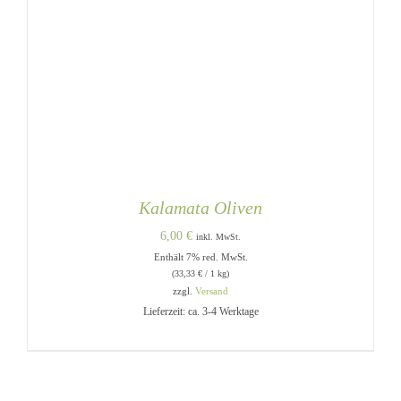
Kalamata Oliven
6,00
€
inkl. MwSt.
Enthält 7% red. MwSt.
(
33,33
€
/ 1 kg)
zzgl.
Versand
Lieferzeit: ca. 3-4 Werktage
IN DEN WARENKORB
/
DETAILS