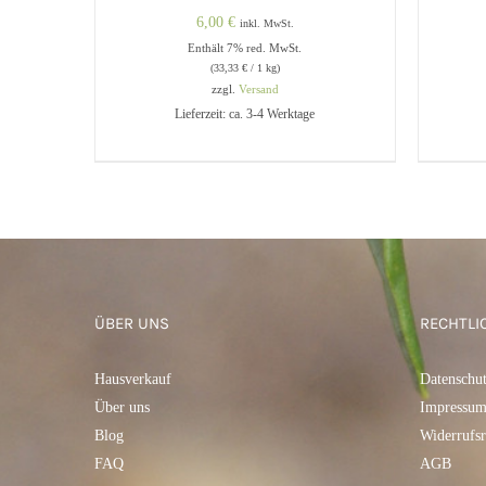
6,00
€
inkl. MwSt.
Enthält 7% red. MwSt.
(
33,33
€
/ 1 kg)
zzgl.
Versand
Lieferzeit: ca. 3-4 Werktage
IN DEN WARENKORB
/
QUICK
IN 
VIEW
ÜBER UNS
RECHTLI
Hausverkauf
Datenschu
Über uns
Impressu
Blog
Widerrufsr
FAQ
AGB