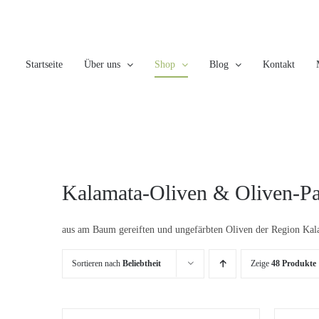
Skip
to
content
Startseite
Über uns
Shop
Blog
Kontakt
Kalamata-Oliven & Oliven-Pa
aus am Baum gereiften und ungefärbten Oliven der Region Kal
Sortieren nach
Beliebtheit
Zeige
48 Produkte