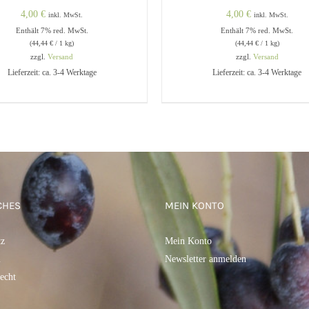
4,00
€
4,00
€
inkl. MwSt.
inkl. MwSt.
Enthält 7% red. MwSt.
Enthält 7% red. MwSt.
(
44,44
€
/ 1 kg)
(
44,44
€
/ 1 kg)
zzgl.
Versand
zzgl.
Versand
Lieferzeit: ca. 3-4 Werktage
Lieferzeit: ca. 3-4 Werktage
DEN WARENKORB
/
QUICK
IN DEN WARENKORB
/
Q
VIEW
VIEW
CHES
MEIN KONTO
tz
Mein Konto
m
Newsletter anmelden
echt