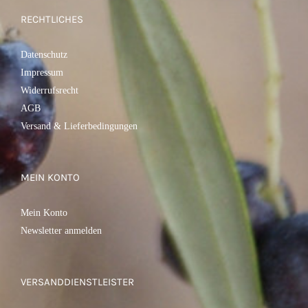
RECHTLICHES
Datenschutz
Impressum
Widerrufsrecht
AGB
Versand & Lieferbedingungen
MEIN KONTO
Mein Konto
Newsletter anmelden
VERSANDDIENSTLEISTER