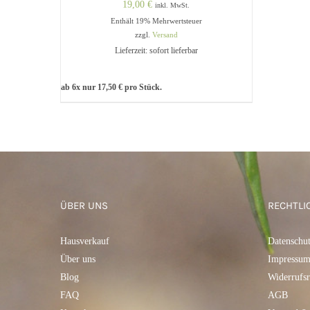
19,00
€
inkl. MwSt.
Enthält 19% Mehrwertsteuer
zzgl.
Versand
Lieferzeit: sofort lieferbar
ab 6x nur
17,50
€
pro Stück.
IN DEN WARENKORB
/
QUICK
VIEW
ÜBER UNS
RECHTLI
Hausverkauf
Datenschu
Über uns
Impressu
Blog
Widerrufsr
FAQ
AGB