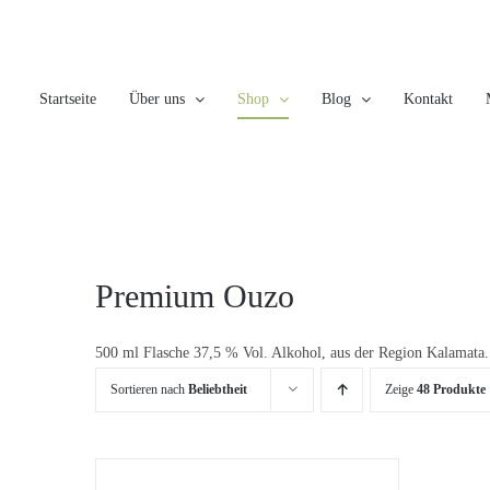
Skip
to
content
Startseite
Über uns
Shop
Blog
Kontakt
Premium Ouzo
500 ml Flasche 37,5 % Vol. Alkohol, aus der Region Kalamata.
Sortieren nach
Beliebtheit
Zeige
48 Produkte