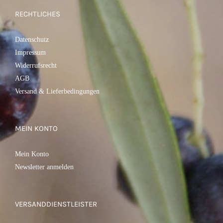
RECHTLICHES
Datenschutz
Impressum
Widerrufsrecht
AGB
Versand & Lieferbedingungen
MEIN KONTO
Mein Konto
Newsletter anmelden
VERSANDDIENSTLEISTER