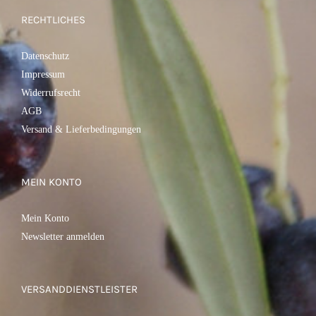
RECHTLICHES
Datenschutz
Impressum
Widerrufsrecht
AGB
Versand & Lieferbedingungen
MEIN KONTO
Mein Konto
Newsletter anmelden
VERSANDDIENSTLEISTER