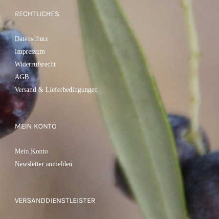
RECHTLICHES
Datenschutz
Impressum
Widerrufsrecht
AGB
Versand & Lieferbedingungen
MEIN KONTO
Mein Konto
Newsletter anmelden
VERSANDDIENSTLEISTER