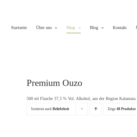
Skip
to
content
Startseite
Über uns
Shop
Blog
Kontakt
Premium Ouzo
500 ml Flasche 37,5 % Vol. Alkohol, aus der Region Kalamata.
Sortieren nach
Beliebtheit
Zeige
48 Produkte