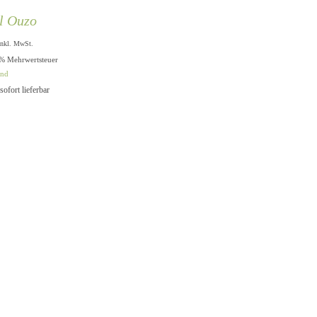
l Ouzo
inkl. MwSt.
9% Mehrwertsteuer
and
 sofort lieferbar