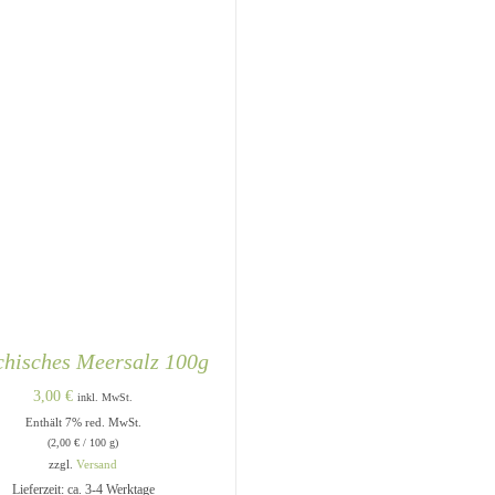
chisches Meersalz 100g
3,00
€
inkl. MwSt.
Enthält 7% red. MwSt.
(
2,00
€
/ 100 g)
zzgl.
Versand
Lieferzeit: ca. 3-4 Werktage