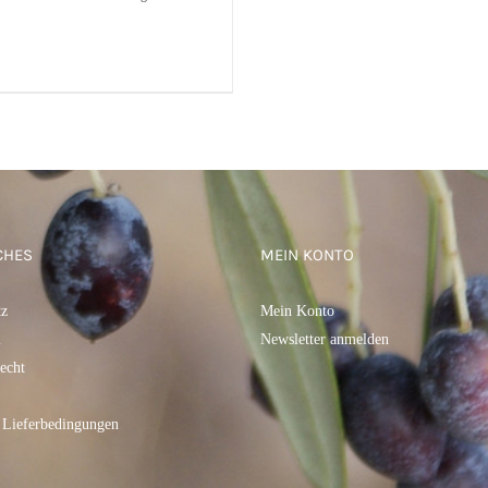
DEN WARENKORB
/
QUICK
VIEW
CHES
MEIN KONTO
tz
Mein Konto
m
Newsletter anmelden
echt
 Lieferbedingungen