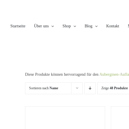
Skip
to
content
Startseite
Über uns
Shop
Blog
Kontakt
Diese Produkte können hervorragend für den
Auberginen-Aufla
Sortieren nach
Name
Zeige
48 Produkte