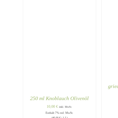
grie
250 ml Knoblauch Olivenöl
10,00
€
inkl. MwSt.
Enthält 7% red. MwSt.
(
40,00
€
/ 1 L)