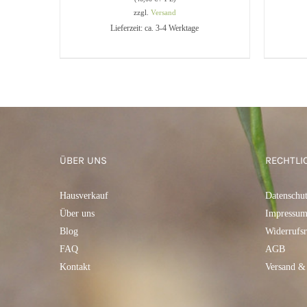
IN 
zzgl.
Versand
Lieferzeit: ca. 3-4 Werktage
IN DEN WARENKORB
/
QUICK
VIEW
ÜBER UNS
RECHTLI
Hausverkauf
Datenschu
Über uns
Impressu
Blog
Widerrufsr
FAQ
AGB
Kontakt
Versand &