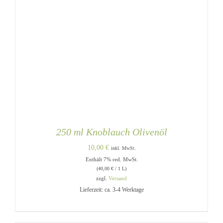
250 ml Knoblauch Olivenöl
10,00
€
inkl. MwSt.
Enthält 7% red. MwSt.
(
40,00
€
/ 1 L)
zzgl.
Versand
Lieferzeit: ca. 3-4 Werktage