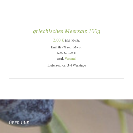
griechisches Meersalz 100g
3,00
€
inkl. MwSt.
Enthält 7% red. MwSt.
(
2,00
€
/ 100 g)
zzgl.
Versand
Lieferzeit: ca. 3-4 Werktage
IN DEN WARENKORB
/
DETAILS
ÜBER UNS