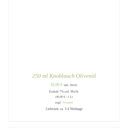
250 ml Knoblauch Olivenöl
10,00
€
inkl. MwSt.
Enthält 7% red. MwSt.
(
40,00
€
/ 1 L)
zzgl.
Versand
Lieferzeit: ca. 3-4 Werktage