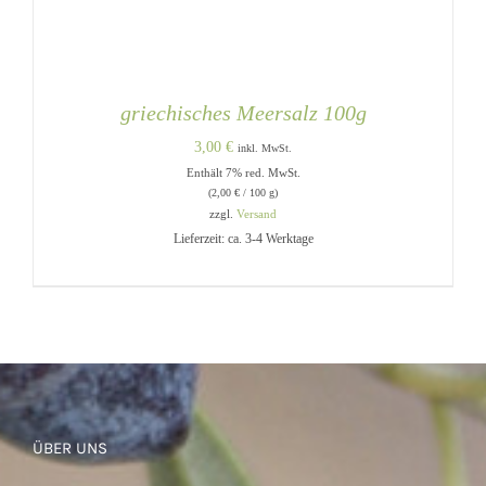
griechisches Meersalz 100g
3,00
€
inkl. MwSt.
Enthält 7% red. MwSt.
(
2,00
€
/ 100 g)
zzgl.
Versand
Lieferzeit: ca. 3-4 Werktage
IN DEN WARENKORB
/
DETAILS
ÜBER UNS