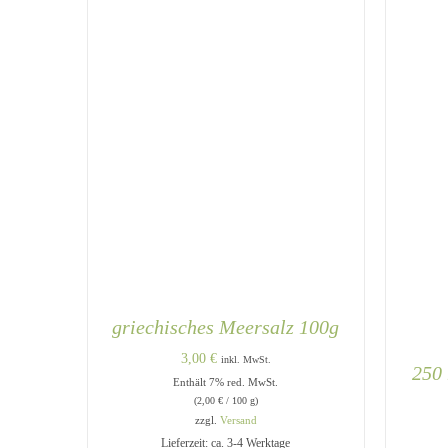
griechisches Meersalz 100g
3,00
€
inkl. MwSt.
250 
Enthält 7% red. MwSt.
(
2,00
€
/ 100 g)
zzgl.
Versand
Lieferzeit: ca. 3-4 Werktage