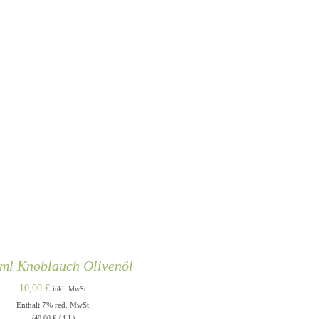
ml Knoblauch Olivenöl
10,00
€
inkl. MwSt.
Enthält 7% red. MwSt.
(
40,00
€
/ 1 L)