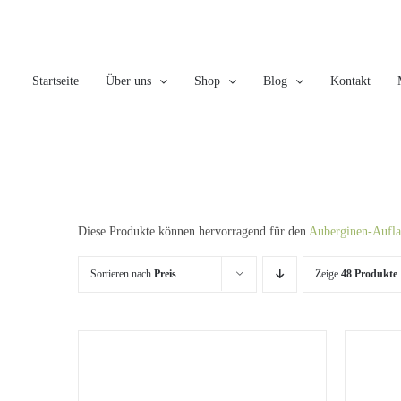
Skip
to
content
Startseite
Über uns
Shop
Blog
Kontakt
Diese Produkte können hervorragend für den
Auberginen-Aufla
Sortieren nach
Preis
Zeige
48 Produkte