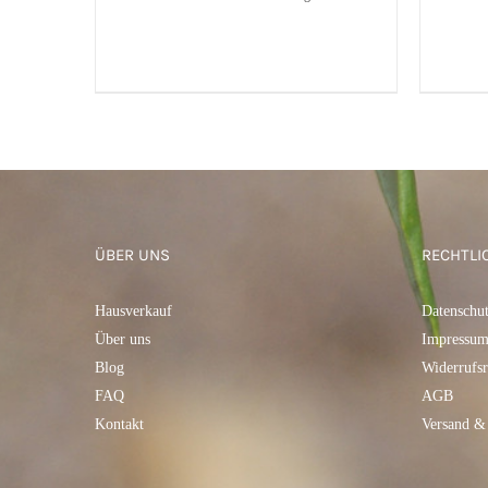
IN DEN WARENKORB
/
QUICK
VIEW
IN 
ÜBER UNS
RECHTLI
Hausverkauf
Datenschu
Über uns
Impressu
Blog
Widerrufsr
FAQ
AGB
Kontakt
Versand &