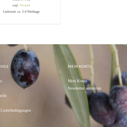
zzgl.
Versand
Lieferzeit: ca. 3-4 Werktage
DEN WARENKORB
/
QUICK
VIEW
CHES
MEIN KONTO
tz
Mein Konto
m
Newsletter anmelden
echt
 Lieferbedingungen