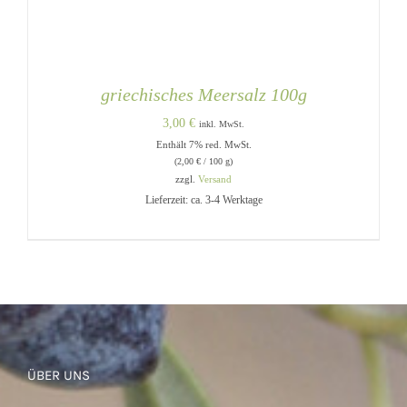
griechisches Meersalz 100g
3,00
€
inkl. MwSt.
Enthält 7% red. MwSt.
(
2,00
€
/ 100 g)
zzgl.
Versand
Lieferzeit: ca. 3-4 Werktage
IN DEN WARENKORB
/
DETAILS
ÜBER UNS