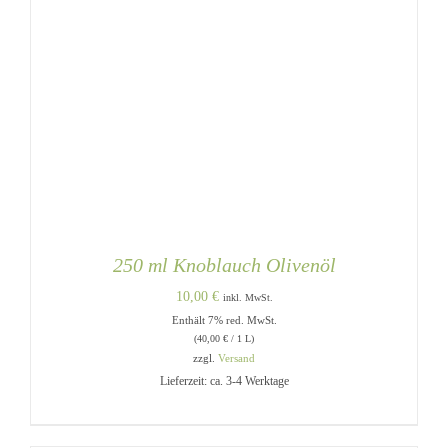
250 ml Knoblauch Olivenöl
10,00
€
inkl. MwSt.
Enthält 7% red. MwSt.
(
40,00
€
/ 1 L)
zzgl.
Versand
Lieferzeit: ca. 3-4 Werktage