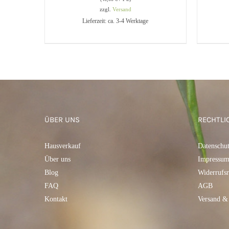
IN 
zzgl.
Versand
Lieferzeit: ca. 3-4 Werktage
IN DEN WARENKORB
/
QUICK
VIEW
ÜBER UNS
RECHTLI
Hausverkauf
Datenschu
Über uns
Impressu
Blog
Widerrufsr
FAQ
AGB
Kontakt
Versand &