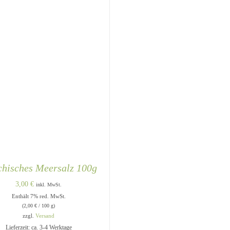
chisches Meersalz 100g
3,00
€
inkl. MwSt.
Enthält 7% red. MwSt.
(
2,00
€
/ 100 g)
zzgl.
Versand
Lieferzeit: ca. 3-4 Werktage