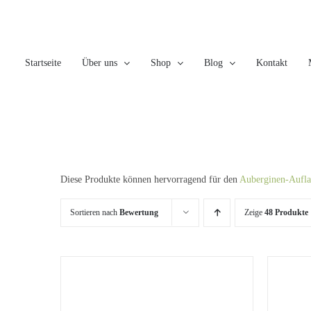
Skip
to
content
Startseite
Über uns
Shop
Blog
Kontakt
Diese Produkte können hervorragend für den
Auberginen-Aufla
Sortieren nach
Bewertung
Zeige
48 Produkte