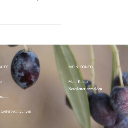
DEN WARENKORB
/
QUICK
VIEW
CHES
MEIN KONTO
tz
Mein Konto
m
Newsletter anmelden
echt
 Lieferbedingungen