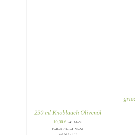
grie
250 ml Knoblauch Olivenöl
10,00
€
inkl. MwSt.
Enthält 7% red. MwSt.
(
40,00
€
/ 1 L)