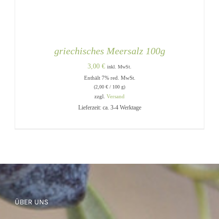
griechisches Meersalz 100g
3,00
€
inkl. MwSt.
Enthält 7% red. MwSt.
(
2,00
€
/ 100 g)
zzgl.
Versand
Lieferzeit: ca. 3-4 Werktage
IN DEN WARENKORB
/
DETAILS
ÜBER UNS