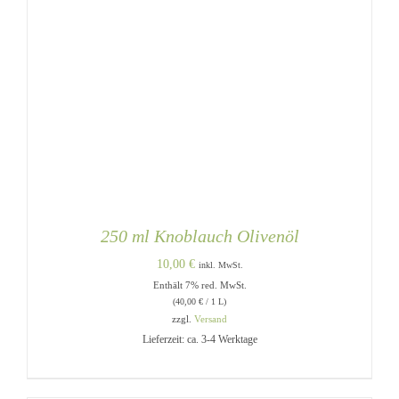
250 ml Knoblauch Olivenöl
10,00
€
inkl. MwSt.
Enthält 7% red. MwSt.
(
40,00
€
/ 1 L)
zzgl.
Versand
Lieferzeit: ca. 3-4 Werktage