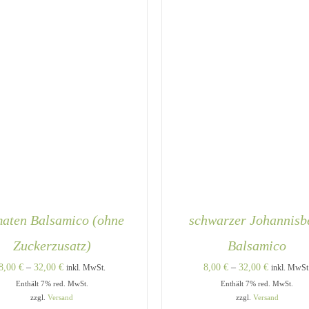
aten Balsamico (ohne
schwarzer Johannisb
Zuckerzusatz)
Balsamico
Preisspanne:
Preisspann
8,00
€
–
32,00
€
8,00
€
–
32,00
€
inkl. MwSt.
inkl. MwSt
Enthält 7% red. MwSt.
8,00 €
Enthält 7% red. MwSt.
8,00 €
zzgl.
Versand
zzgl.
Versand
bis
bis