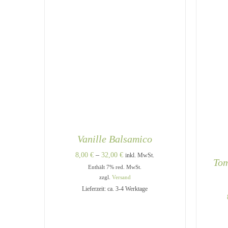
Vanille Balsamico
Preisspanne:
8,00
€
–
32,00
€
inkl. MwSt.
Tom
Enthält 7% red. MwSt.
8,00 €
zzgl.
Versand
bis
Lieferzeit: ca. 3-4 Werktage
32,00 €
DIESES
AUSFÜHRUNG WÄHLEN
/
PRODUKT
QUICK VIEW
WEIST