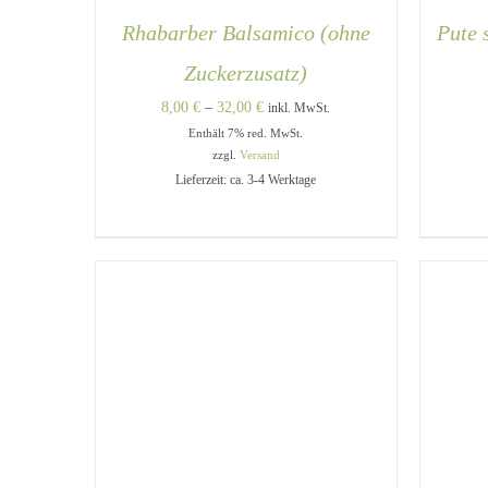
Rhabarber Balsamico (ohne
Pute 
Zuckerzusatz)
Preisspanne:
8,00
€
–
32,00
€
inkl. MwSt.
Enthält 7% red. MwSt.
8,00 €
zzgl.
Versand
bis
Lieferzeit: ca. 3-4 Werktage
DIESES
AUSFÜHRUNG WÄHLEN
/
IN 
32,00 €
PRODUKT
QUICK VIEW
WEIST
MEHRERE
VARIANTEN
AUF.
DIE
OPTIONEN
KÖNNEN
AUF
DER
PRODUKTSEITE
GEWÄHLT
WERDEN