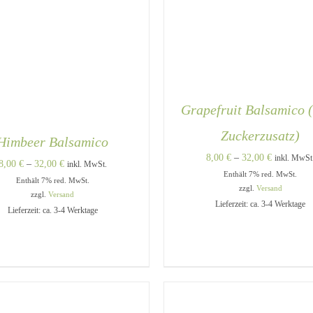
Grapefruit Balsamico 
Zuckerzusatz)
Himbeer Balsamico
Preisspann
8,00
€
–
32,00
€
inkl. MwSt
Preisspanne:
8,00
€
–
32,00
€
inkl. MwSt.
Enthält 7% red. MwSt.
8,00 €
Enthält 7% red. MwSt.
8,00 €
zzgl.
Versand
bis
zzgl.
Versand
bis
Lieferzeit: ca. 3-4 Werktage
AUSFÜHRUNG WÄHLEN
Lieferzeit: ca. 3-4 Werktage
32,00 €
32,00 €
QUICK VIEW
DIESES
USFÜHRUNG WÄHLEN
/
PRODUKT
QUICK VIEW
WEIST
MEHRERE
VARIANTEN
AUF.