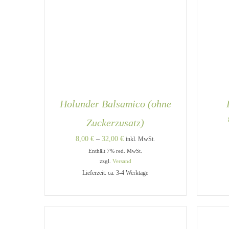
Holunder Balsamico (ohne
Zuckerzusatz)
Preisspanne:
8,00
€
–
32,00
€
inkl. MwSt.
Enthält 7% red. MwSt.
8,00 €
zzgl.
Versand
bis
Lieferzeit: ca. 3-4 Werktage
32,00 €
DIESES
AUSFÜHRUNG WÄHLEN
/
A
PRODUKT
QUICK VIEW
WEIST
MEHRERE
VARIANTEN
AUF.