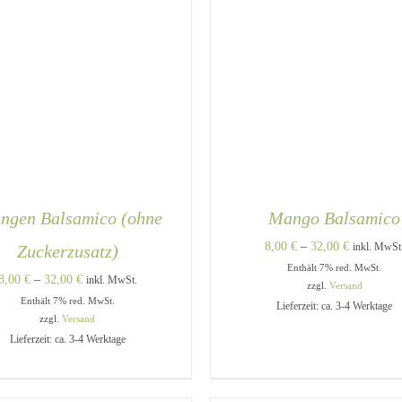
ngen Balsamico (ohne
Mango Balsamico
Preisspann
8,00
€
–
32,00
€
Zuckerzusatz)
inkl. MwSt
Enthält 7% red. MwSt.
8,00 €
Preisspanne:
8,00
€
–
32,00
€
inkl. MwSt.
zzgl.
Versand
bis
Enthält 7% red. MwSt.
8,00 €
Lieferzeit: ca. 3-4 Werktage
32,00 €
zzgl.
Versand
bis
Lieferzeit: ca. 3-4 Werktage
32,00 €
DIESES
USFÜHRUNG WÄHLEN
/
AUSFÜHRUNG WÄHLEN
PRODUKT
QUICK VIEW
QUICK VIEW
WEIST