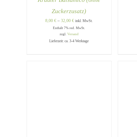
Zuckerzusatz)
Preisspanne:
8,00
€
–
32,00
€
inkl. MwSt.
Enthält 7% red. MwSt.
8,00 €
A
zzgl.
Versand
bis
Lieferzeit: ca. 3-4 Werktage
32,00 €
DIESES
AUSFÜHRUNG WÄHLEN
/
PRODUKT
QUICK VIEW
WEIST
MEHRERE
VARIANTEN
AUF.
DIE
OPTIONEN
KÖNNEN
AUF
DER
PRODUKTSEITE
GEWÄHLT
WERDEN