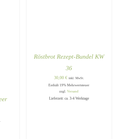
Röstbrot Rezept-Bundel KW
36
30,00
€
inkl. MwSt.
Enthält 19% Mehrwertsteuer
IN DEN WARENKORB
/
QUICK
VIEW
zzgl.
Versand
eer
Lieferzeit: ca. 3-4 Werktage
e:
.