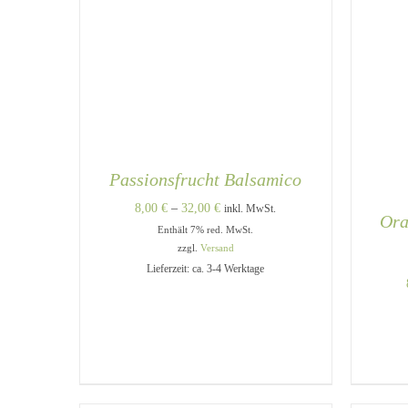
Passionsfrucht Balsamico
Preisspanne:
8,00
€
–
32,00
€
inkl. MwSt.
Ora
Enthält 7% red. MwSt.
8,00 €
zzgl.
Versand
bis
Lieferzeit: ca. 3-4 Werktage
32,00 €
DIESES
AUSFÜHRUNG WÄHLEN
/
PRODUKT
QUICK VIEW
WEIST
MEHRERE
VARIANTEN
A
AUF.
DIE
OPTIONEN