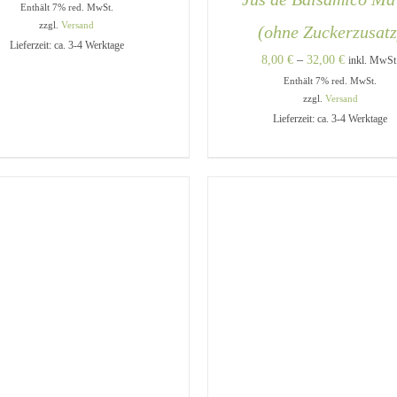
Enthält 7% red. MwSt.
8,00 €
zzgl.
Versand
(ohne Zuckerzusatz
bis
Lieferzeit: ca. 3-4 Werktage
32,00 €
Preisspann
8,00
€
–
32,00
€
inkl. MwSt
DIESES
Enthält 7% red. MwSt.
8,00 €
USFÜHRUNG WÄHLEN
/
PRODUKT
QUICK VIEW
zzgl.
Versand
bis
WEIST
Lieferzeit: ca. 3-4 Werktage
MEHRERE
32,00 €
VARIANTEN
AUSFÜHRUNG WÄHLEN
AUF.
QUICK VIEW
DIE
OPTIONEN
KÖNNEN
AUF
DER
PRODUKTSEITE
GEWÄHLT
WERDEN