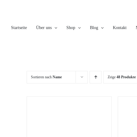
Skip
to
content
Startseite
Über uns
Shop
Blog
Kontakt
Sortieren nach
Name
Zeige
48 Produkte