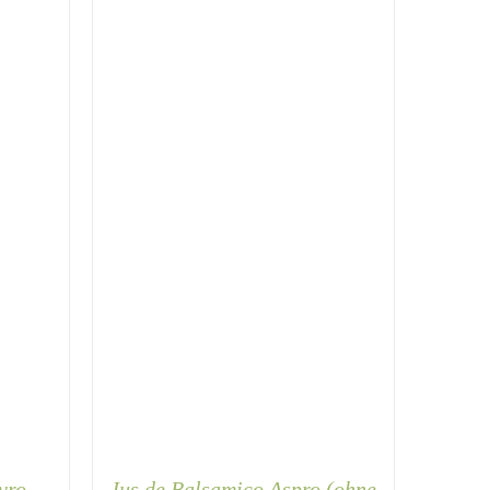
MEHRERE
MEHRERE
VARIANTEN
VARIANTEN
AUF.
AUF.
DIE
DIE
OPTIONEN
OPTIONEN
KÖNNEN
KÖNNEN
AUF
AUF
DER
DER
PRODUKTSEITE
PRODUKTSEITE
GEWÄHLT
GEWÄHLT
WERDEN
WERDEN
vro
Jus de Balsamico Aspro (ohne