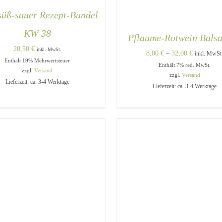
süß-sauer Rezept-Bundel
KW 38
Pflaume-Rotwein Bals
20,50
€
inkl. MwSt.
Preisspann
8,00
€
–
32,00
€
inkl. MwSt
Enthält 19% Mehrwertsteuer
Enthält 7% red. MwSt.
8,00 €
zzgl.
Versand
zzgl.
Versand
bis
Lieferzeit: ca. 3-4 Werktage
DEN WARENKORB
/
QUICK
Lieferzeit: ca. 3-4 Werktage
32,00 €
VIEW
AUSFÜHRUNG WÄHLEN
QUICK VIEW