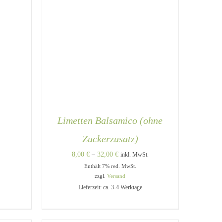
Limetten Balsamico (ohne
e:
.
Zuckerzusatz)
Preisspanne:
8,00
€
–
32,00
€
inkl. MwSt.
Enthält 7% red. MwSt.
8,00 €
zzgl.
Versand
bis
Lieferzeit: ca. 3-4 Werktage
32,00 €
DIESES
DIESES
/
AUSFÜHRUNG WÄHLEN
/
PRODUKT
PRODUKT
QUICK VIEW
WEIST
WEIST