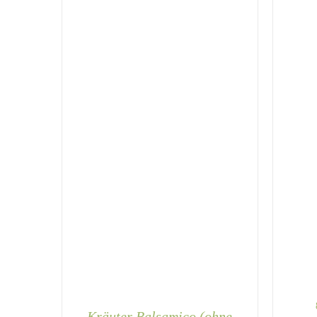
KÖNNEN
AUF
DER
PRODUKTSEITE
GEWÄHLT
WERDEN
Kräuter Balsamico (ohne