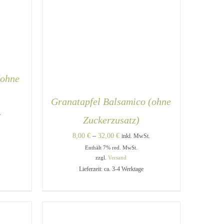
(ohne
Granatapfel Balsamico (ohne
e:
.
Zuckerzusatz)
Preisspanne:
8,00
€
–
32,00
€
inkl. MwSt.
DIESES
Enthält 7% red. MwSt.
8,00 €
/
PRODUKT
zzgl.
Versand
bis
WEIST
Lieferzeit: ca. 3-4 Werktage
MEHRERE
32,00 €
VARIANTEN
DIESES
AUSFÜHRUNG WÄHLEN
/
AUF.
PRODUKT
QUICK VIEW
DIE
WEIST
OPTIONEN
MEHRERE
KÖNNEN
VARIANTEN
AUF
AUF.