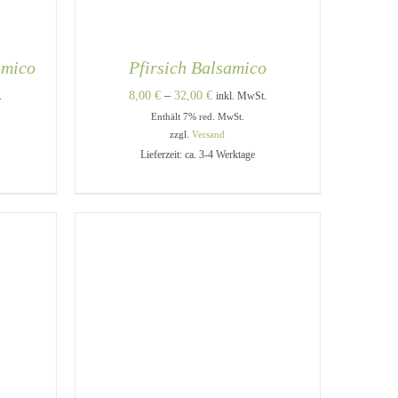
amico
Pfirsich Balsamico
e:
Preisspanne:
8,00
€
–
32,00
€
.
inkl. MwSt.
Enthält 7% red. MwSt.
8,00 €
zzgl.
Versand
bis
Lieferzeit: ca. 3-4 Werktage
32,00 €
DIESES
DIESES
/
AUSFÜHRUNG WÄHLEN
/
PRODUKT
PRODUKT
QUICK VIEW
WEIST
WEIST
MEHRERE
MEHRERE
VARIANTEN
VARIANTEN
AUF.
AUF.
DIE
DIE
OPTIONEN
OPTIONEN
KÖNNEN
KÖNNEN
AUF
AUF
DER
DER
PRODUKTSEITE
PRODUKTSEITE
GEWÄHLT
GEWÄHLT
WERDEN
WERDEN