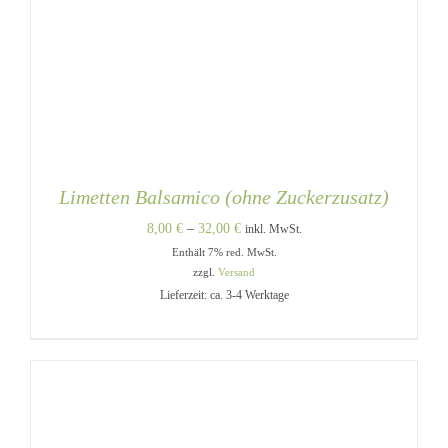
Limetten Balsamico (ohne Zuckerzusatz)
Preisspanne:
8,00
€
–
32,00
€
inkl. MwSt.
Enthält 7% red. MwSt.
8,00 €
zzgl.
Versand
bis
Lieferzeit: ca. 3-4 Werktage
32,00 €
DIESES
AUSFÜHRUNG WÄHLEN
/