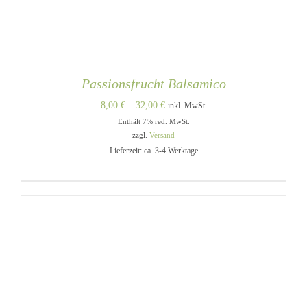
Passionsfrucht Balsamico
Preisspanne:
8,00
€
–
32,00
€
inkl. MwSt.
Enthält 7% red. MwSt.
8,00 €
zzgl.
Versand
bis
Lieferzeit: ca. 3-4 Werktage
32,00 €
DIESES
AUSFÜHRUNG WÄHLEN
/
PRODUKT
DETAILS
WEIST
MEHRERE
VARIANTEN
AUF.
DIE
OPTIONEN