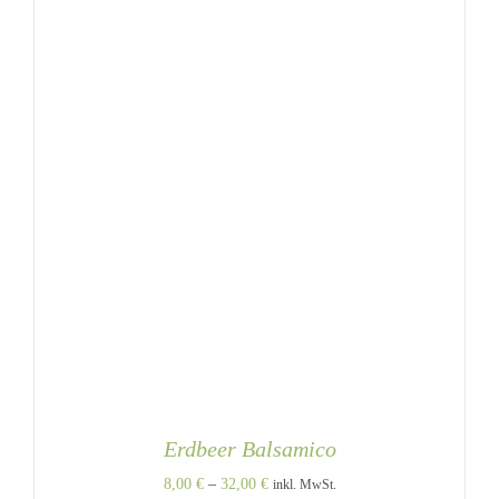
AUF
DER
PRODUKTSEITE
GEWÄHLT
WERDEN
Erdbeer Balsamico
Preisspanne:
8,00
€
–
32,00
€
inkl. MwSt.