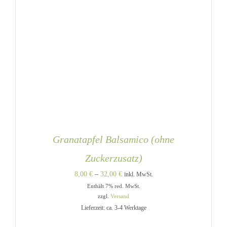
Granatapfel Balsamico (ohne
Zuckerzusatz)
Preisspanne:
8,00
€
–
32,00
€
inkl. MwSt.
Enthält 7% red. MwSt.
8,00 €
zzgl.
Versand
bis
Lieferzeit: ca. 3-4 Werktage
32,00 €