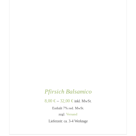
Pfirsich Balsamico
Preisspanne:
8,00
€
–
32,00
€
inkl. MwSt.
Enthält 7% red. MwSt.
8,00 €
zzgl.
Versand
bis
Lieferzeit: ca. 3-4 Werktage
32,00 €