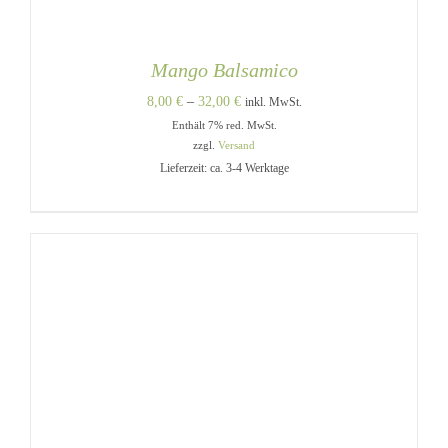
Mango Balsamico
Preisspanne:
8,00
€
–
32,00
€
inkl. MwSt.
Enthält 7% red. MwSt.
8,00 €
zzgl.
Versand
bis
Lieferzeit: ca. 3-4 Werktage
32,00 €
DIESES
AUSFÜHRUNG WÄHLEN
/
PRODUKT
DETAILS
WEIST
MEHRERE
VARIANTEN
AUF.
DIE
OPTIONEN
KÖNNEN