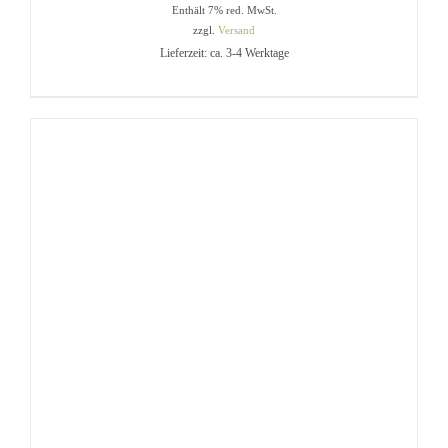
Enthält 7% red. MwSt.
8,00 €
zzgl.
Versand
bis
Lieferzeit: ca. 3-4 Werktage
32,00 €
DIESES
AUSFÜHRUNG WÄHLEN
/
PRODUKT
DETAILS
WEIST
MEHRERE
VARIANTEN
AUF.
DIE
OPTIONEN
KÖNNEN
AUF
DER
PRODUKTSEITE
GEWÄHLT
WERDEN