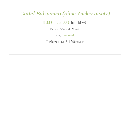
Dattel Balsamico (ohne Zuckerzusatz)
Preisspanne:
8,00
€
–
32,00
€
inkl. MwSt.
Enthält 7% red. MwSt.
8,00 €
zzgl.
Versand
bis
Lieferzeit: ca. 3-4 Werktage
32,00 €
DIESES
AUSFÜHRUNG WÄHLEN
/
PRODUKT
DETAILS
WEIST
MEHRERE
VARIANTEN
AUF.
DIE
OPTIONEN
KÖNNEN
AUF