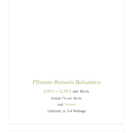
Pflaume-Rotwein Balsamico
Preisspanne:
8,00
€
–
32,00
€
inkl. MwSt.
Enthält 7% red. MwSt.
8,00 €
zzgl.
Versand
bis
Lieferzeit: ca. 3-4 Werktage
32,00 €