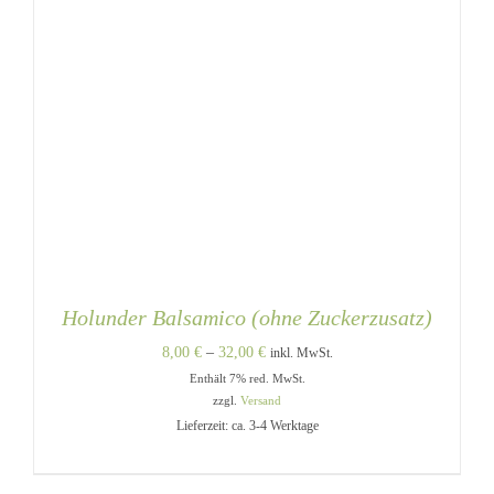
Holunder Balsamico (ohne Zuckerzusatz)
Preisspanne:
8,00
€
–
32,00
€
inkl. MwSt.
Enthält 7% red. MwSt.
8,00 €
zzgl.
Versand
bis
Lieferzeit: ca. 3-4 Werktage
32,00 €