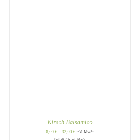
KÖNNEN
AUF
DER
PRODUKTSEITE
GEWÄHLT
WERDEN
Kirsch Balsamico
Preisspanne:
8,00
€
–
32,00
€
inkl. MwSt.
Enthält 7% red. MwSt.
8,00 €