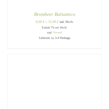
Brombeer Balsamico
Preisspanne:
8,00
€
–
32,00
€
inkl. MwSt.
Enthält 7% red. MwSt.
8,00 €
zzgl.
Versand
bis
Lieferzeit: ca. 3-4 Werktage
32,00 €
DIESES
AUSFÜHRUNG WÄHLEN
/
PRODUKT
DETAILS
WEIST
MEHRERE
VARIANTEN
AUF.
DIE
OPTIONEN
KÖNNEN
AUF