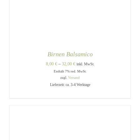
Birnen Balsamico
Preisspanne:
8,00
€
–
32,00
€
inkl. MwSt.
Enthält 7% red. MwSt.
8,00 €
zzgl.
Versand
bis
Lieferzeit: ca. 3-4 Werktage
32,00 €
DIESES
AUSFÜHRUNG WÄHLEN
/
PRODUKT
DETAILS