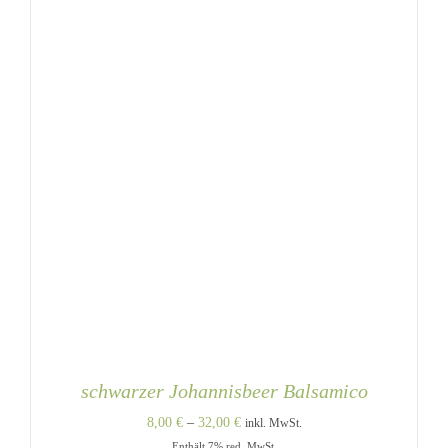
DER
PRODUKTSEITE
GEWÄHLT
WERDEN
schwarzer Johannisbeer Balsamico
Preisspanne:
8,00
€
–
32,00
€
inkl. MwSt.
Enthält 7% red. MwSt.
8,00 €