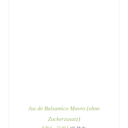
DER
PRODUKTSEITE
GEWÄHLT
WERDEN
Jus de Balsamico Mavro (ohne
Zuckerzusatz)
Preisspanne:
8,00
€
–
32,00
€