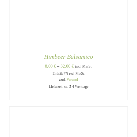
Himbeer Balsamico
Preisspanne:
8,00
€
–
32,00
€
inkl. MwSt.
Enthält 7% red. MwSt.
8,00 €
zzgl.
Versand
bis
Lieferzeit: ca. 3-4 Werktage
32,00 €
DIESES
AUSFÜHRUNG WÄHLEN
/
PRODUKT