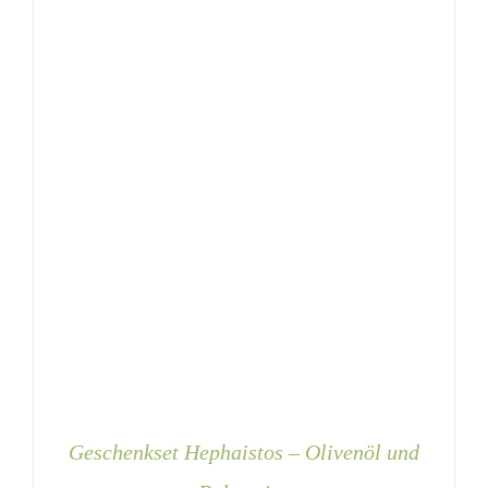
KÖNNEN
AUF
DER
PRODUKTSEITE
GEWÄHLT
WERDEN
Geschenkset Hephaistos – Olivenöl und