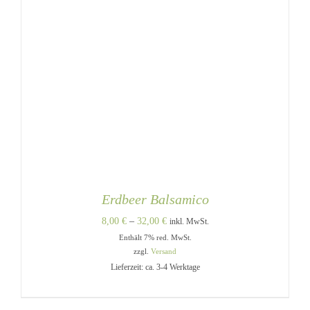
Erdbeer Balsamico
Preisspanne:
8,00
€
–
32,00
€
inkl. MwSt.
Enthält 7% red. MwSt.
8,00 €
zzgl.
Versand
bis
Lieferzeit: ca. 3-4 Werktage
32,00 €