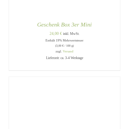
Geschenk Box 3er Mini
24,00
€
inkl. MwSt.
Enthält 19% Mehrwertsteuer
(
3,00
€
/ 100 g)
zzgl.
Versand
Lieferzeit: ca. 3-4 Werktage
DIESES
AUSFÜHRUNG WÄHLEN
/
PRODUKT
DETAILS
WEIST
MEHRERE
VARIANTEN
AUF.
DIE
OPTIONEN