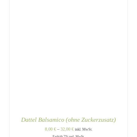
DER
PRODUKTSEITE
GEWÄHLT
WERDEN
Dattel Balsamico (ohne Zuckerzusatz)
Preisspanne:
8,00
€
–
32,00
€
inkl. MwSt.
Enthält 7% red. MwSt.
8,00 €