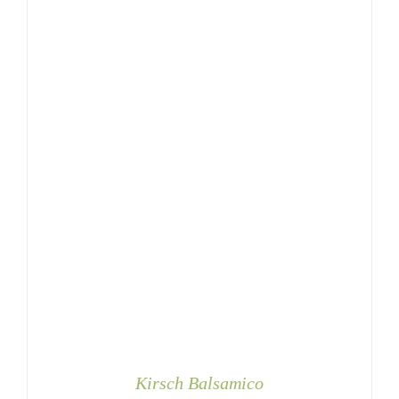
MEHRERE
VARIANTEN
AUF.
DIE
OPTIONEN
KÖNNEN
AUF
DER
PRODUKTSEITE
GEWÄHLT
WERDEN
Kirsch Balsamico