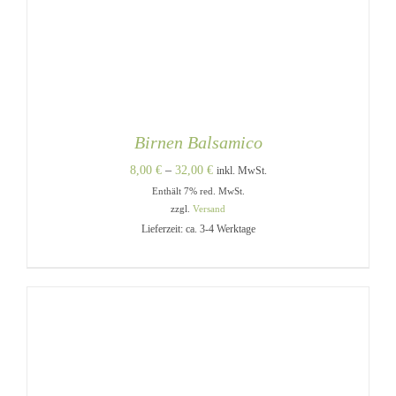
Birnen Balsamico
Preisspanne:
8,00
€
–
32,00
€
inkl. MwSt.
Enthält 7% red. MwSt.
8,00 €
zzgl.
Versand
bis
Lieferzeit: ca. 3-4 Werktage
32,00 €
DIESES
AUSFÜHRUNG WÄHLEN
/
PRODUKT
DETAILS
WEIST