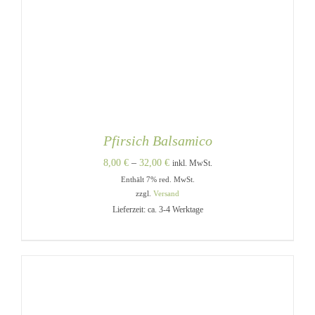
Pfirsich Balsamico
Preisspanne:
8,00
€
–
32,00
€
inkl. MwSt.
Enthält 7% red. MwSt.
8,00 €
zzgl.
Versand
bis
Lieferzeit: ca. 3-4 Werktage
32,00 €
DIESES
AUSFÜHRUNG WÄHLEN
/