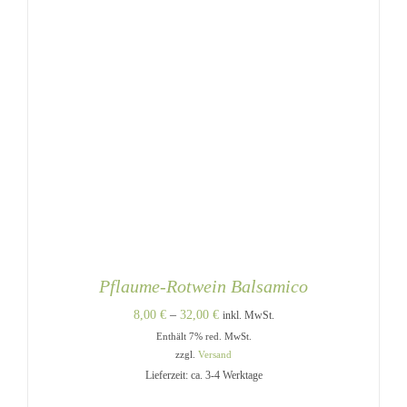
Pflaume-Rotwein Balsamico
Preisspanne:
8,00
€
–
32,00
€
inkl. MwSt.
Enthält 7% red. MwSt.
8,00 €
zzgl.
Versand
bis
Lieferzeit: ca. 3-4 Werktage
32,00 €