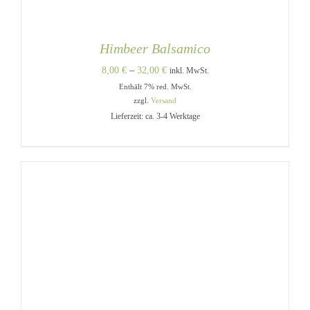
Himbeer Balsamico
Preisspanne:
8,00
€
–
32,00
€
inkl. MwSt.
Enthält 7% red. MwSt.
8,00 €
zzgl.
Versand
bis
Lieferzeit: ca. 3-4 Werktage
32,00 €
DIESES
AUSFÜHRUNG WÄHLEN
/
PRODUKT
DETAILS
WEIST
MEHRERE
VARIANTEN
AUF.
DIE
OPTIONEN
KÖNNEN