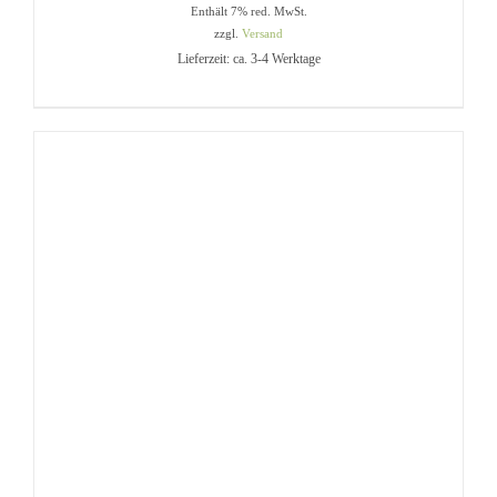
Enthält 7% red. MwSt.
8,00 €
zzgl.
Versand
bis
Lieferzeit: ca. 3-4 Werktage
32,00 €
DIESES
AUSFÜHRUNG WÄHLEN
/
PRODUKT
DETAILS
WEIST
MEHRERE
VARIANTEN
AUF.
DIE
OPTIONEN
KÖNNEN
AUF
DER
PRODUKTSEITE
GEWÄHLT
WERDEN