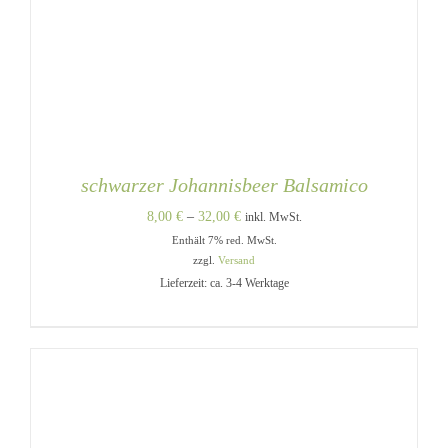
schwarzer Johannisbeer Balsamico
Preisspanne:
8,00
€
–
32,00
€
inkl. MwSt.
Enthält 7% red. MwSt.
8,00 €
zzgl.
Versand
bis
Lieferzeit: ca. 3-4 Werktage
32,00 €
DIESES
AUSFÜHRUNG WÄHLEN
/
PRODUKT