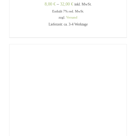
Preisspanne:
8,00
€
–
32,00
€
inkl. MwSt.
Enthält 7% red. MwSt.
8,00 €
zzgl.
Versand
bis
Lieferzeit: ca. 3-4 Werktage
32,00 €
DIESES
AUSFÜHRUNG WÄHLEN
/
PRODUKT
DETAILS
WEIST
MEHRERE
VARIANTEN
AUF.
DIE
OPTIONEN
KÖNNEN
AUF
DER
PRODUKTSEITE
GEWÄHLT
WERDEN