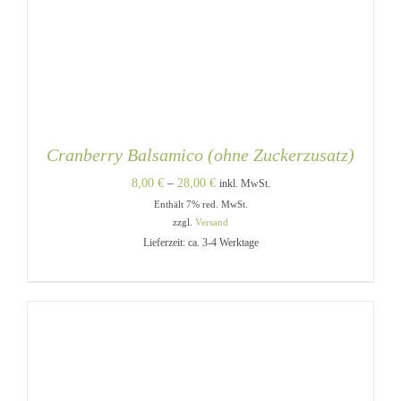
Cranberry Balsamico (ohne Zuckerzusatz)
Preisspanne:
8,00
€
–
28,00
€
inkl. MwSt.
Enthält 7% red. MwSt.
8,00 €
zzgl.
Versand
bis
Lieferzeit: ca. 3-4 Werktage
28,00 €
DIESES
AUSFÜHRUNG WÄHLEN
/
PRODUKT
DETAILS