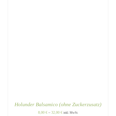
AUF
DER
PRODUKTSEITE
GEWÄHLT
WERDEN
Holunder Balsamico (ohne Zuckerzusatz)
Preisspanne:
8,00
€
–
32,00
€
inkl. MwSt.