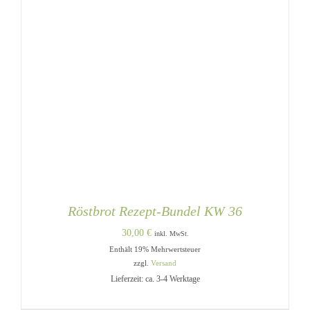
MEHRERE
VARIANTEN
AUF.
DIE
OPTIONEN
KÖNNEN
AUF
DER
PRODUKTSEITE
GEWÄHLT
WERDEN
Röstbrot Rezept-Bundel KW 36
30,00
€
inkl. MwSt.
Enthält 19% Mehrwertsteuer
zzgl.
Versand
Lieferzeit: ca. 3-4 Werktage