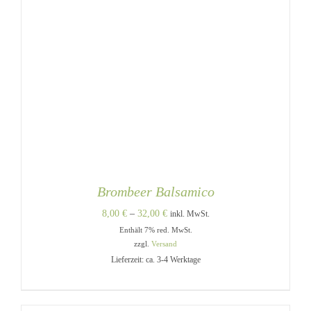
Brombeer Balsamico
Preisspanne:
8,00
€
–
32,00
€
inkl. MwSt.
Enthält 7% red. MwSt.
8,00 €
zzgl.
Versand
bis
Lieferzeit: ca. 3-4 Werktage
32,00 €