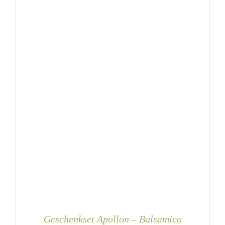
KÖNNEN
AUF
DER
PRODUKTSEITE
GEWÄHLT
WERDEN
Geschenkset Apollon – Balsamico