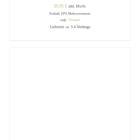
29,95
€
inkl. MwSt.
Enthält 19% Mehrwertsteuer
zzgl.
Versand
Lieferzeit: ca. 3-4 Werktage
DIESES
AUSFÜHRUNG WÄHLEN
/
PRODUKT
DETAILS
WEIST
MEHRERE
VARIANTEN
AUF.
DIE
OPTIONEN
KÖNNEN
AUF
DER
PRODUKTSEITE
GEWÄHLT
WERDEN