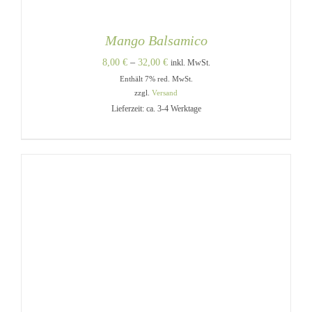
Mango Balsamico
Preisspanne:
8,00
€
–
32,00
€
inkl. MwSt.
Enthält 7% red. MwSt.
8,00 €
zzgl.
Versand
bis
Lieferzeit: ca. 3-4 Werktage
32,00 €
DIESES
AUSFÜHRUNG WÄHLEN
/
PRODUKT
DETAILS
WEIST
MEHRERE
VARIANTEN
AUF.
DIE
OPTIONEN
KÖNNEN
AUF