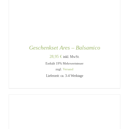
Geschenkset Ares – Balsamico
28,95
€
inkl. MwSt.
Enthält 19% Mehrwertsteuer
zzgl.
Versand
Lieferzeit: ca. 3-4 Werktage
DIESES
AUSFÜHRUNG WÄHLEN
/
PRODUKT
DETAILS
WEIST