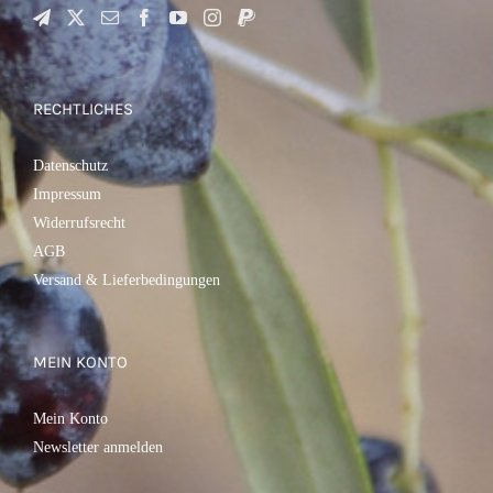
RECHTLICHES
Datenschutz
Impressum
Widerrufsrecht
AGB
Versand & Lieferbedingungen
MEIN KONTO
Mein Konto
Newsletter anmelden