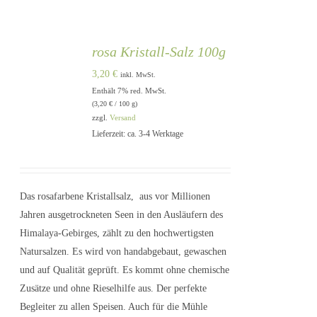
rosa Kristall-Salz 100g
3,20
€
inkl. MwSt.
Enthält 7% red. MwSt.
(
3,20
€
/ 100 g)
zzgl.
Versand
Lieferzeit: ca. 3-4 Werktage
IN DEN
WARENKORB
/
DETAILS
Das rosafarbene Kristallsalz, aus vor Millionen
Jahren ausgetrockneten Seen in den Ausläufern des
Himalaya-Gebirges, zählt zu den hochwertigsten
Natursalzen. Es wird von handabgebaut, gewaschen
und auf Qualität geprüft. Es kommt ohne chemische
Zusätze und ohne Rieselhilfe aus. Der perfekte
Begleiter zu allen Speisen. Auch für die Mühle