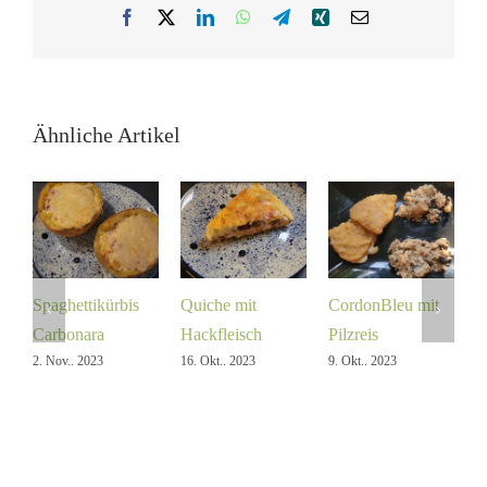
Facebook
X
LinkedIn
WhatsApp
Telegram
Xing
E-
Mail
Ähnliche Artikel
Spaghettikürbis
Quiche mit
CordonBleu mit
R
25
Carbonara
Hackfleisch
Pilzreis
2. Nov.. 2023
16. Okt.. 2023
9. Okt.. 2023