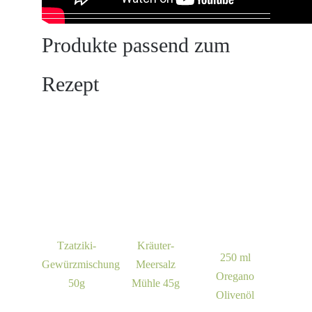
Produkte passend zum
Rezept
Tzatziki-
Kräuter-
Krä
IN DEN
IN DEN
IN
250 ml
Gewürzmischung
Meersalz
Meers
WARENKORB
WARENKORB
WAR
IN DEN
Oregano
/
/
50g
Mühle 45g
WARENKORB
DETAILS
DETAILS
DET
Olivenöl
/
DETAILS