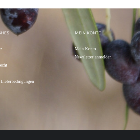
CHES
MEIN KONTO
tz
Mein Konto
m
Newsletter anmelden
echt
 Lieferbedingungen