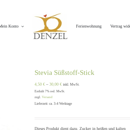
Mein Konto
Ferienwohnung
Vertrag wid
Stevia Süßstoff-Stick
Preisspanne:
4,50
€
–
30,00
€
inkl. MwSt.
Enthält 7% red. MwSt.
4,50 €
zzgl.
Versand
bis
Lieferzeit: ca. 3-4 Werktage
30,00 €
Dieses Produkt dient dazu, Zucker in heißen und kalten