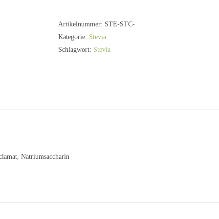
Stick
Menge
Artikelnummer:
STE-STC-
Kategorie:
Stevia
Schlagwort:
Stevia
clamat, Natriumsaccharin