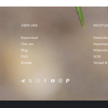
ÜBER UNS
RECHTLI
Hausverkauf
Datenschu
Über uns
Impressu
Blog
Widerrufsr
FAQ
AGB
Kontakt
Versand &