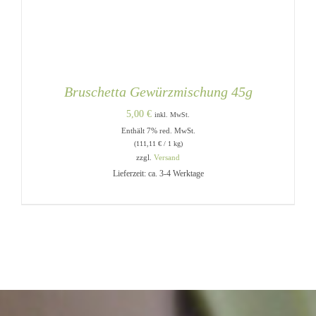
Bruschetta Gewürzmischung 45g
5,00
€
inkl. MwSt.
Enthält 7% red. MwSt.
(
111,11
€
/ 1 kg)
zzgl.
Versand
Lieferzeit: ca. 3-4 Werktage
IN DEN WARENKORB
/
DETAILS