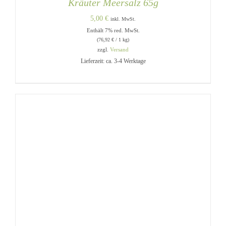
Kräuter Meersalz 65g
5,00
€
inkl. MwSt.
Enthält 7% red. MwSt.
(
76,92
€
/ 1 kg)
zzgl.
Versand
Lieferzeit: ca. 3-4 Werktage
IN DEN WARENKORB
/
DETAILS