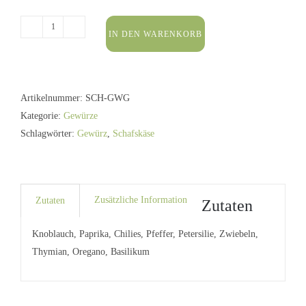
IN DEN WARENKORB
Schafskäse
Gewürzmischung
40g
Menge
Artikelnummer:
SCH-GWG
Kategorie:
Gewürze
Schlagwörter:
Gewürz
,
Schafskäse
Zusätzliche Information
Zutaten
Zutaten
Knoblauch, Paprika, Chilies, Pfeffer, Petersilie, Zwiebeln,
Thymian, Oregano, Basilikum