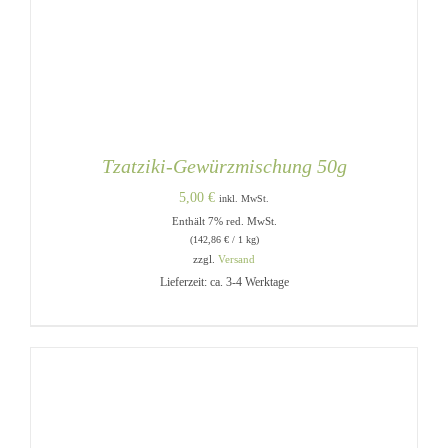
Tzatziki-Gewürzmischung 50g
5,00
€
inkl. MwSt.
Enthält 7% red. MwSt.
(
142,86
€
/ 1 kg)
zzgl.
Versand
Lieferzeit: ca. 3-4 Werktage
IN DEN WARENKORB
/
DETAILS