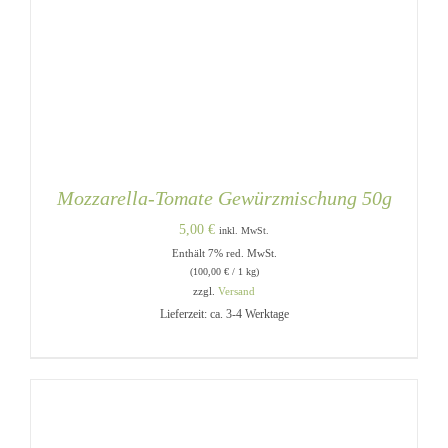
Mozzarella-Tomate Gewürzmischung 50g
5,00
€
inkl. MwSt.
Enthält 7% red. MwSt.
(
100,00
€
/ 1 kg)
zzgl.
Versand
Lieferzeit: ca. 3-4 Werktage
IN DEN WARENKORB
/
DETAILS