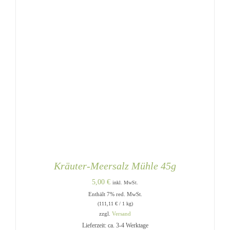
Kräuter-Meersalz Mühle 45g
5,00
€
inkl. MwSt.
Enthält 7% red. MwSt.
(
111,11
€
/ 1 kg)
zzgl.
Versand
Lieferzeit: ca. 3-4 Werktage