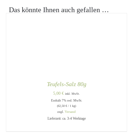
Das könnte Ihnen auch gefallen …
Teufels-Salz 80g
5,00
€
inkl. MwSt.
IN DEN
Enthält 7% red. MwSt.
WARENKORB
/
(
62,50
€
/ 1 kg)
DETAILS
zzgl.
Versand
Lieferzeit: ca. 3-4 Werktage