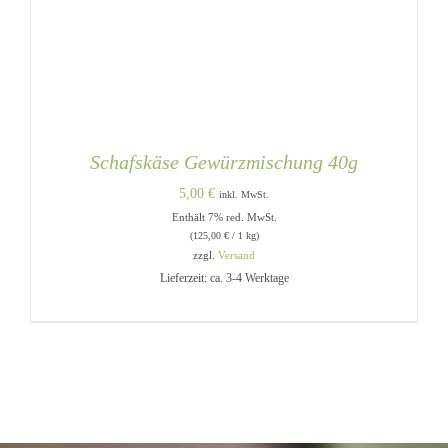
Schafskäse Gewürzmischung 40g
5,00
€
inkl. MwSt.
Enthält 7% red. MwSt.
(
125,00
€
/ 1 kg)
zzgl.
Versand
Lieferzeit: ca. 3-4 Werktage
IN DEN WARENKORB
/
DETAILS