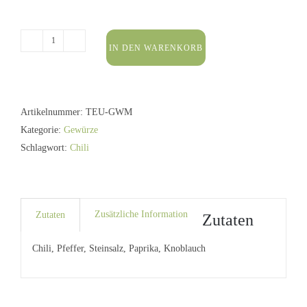
IN DEN WARENKORB
Teufels-
Salz
Mühle
50g
Artikelnummer:
TEU-GWM
Menge
Kategorie:
Gewürze
Schlagwort:
Chili
Zusätzliche Information
Zutaten
Zutaten
Chili, Pfeffer, Steinsalz, Paprika, Knoblauch