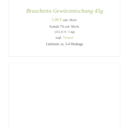
Bruschetta Gewürzmischung 45g
5,00
€
inkl. MwSt.
Enthält 7% red. MwSt.
(
111,11
€
/ 1 kg)
zzgl.
Versand
Lieferzeit: ca. 3-4 Werktage
IN DEN WARENKORB
/
DETAILS