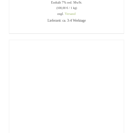
Enthält 7% red. MwSt.
(
100,00
€
/ 1 kg)
zzgl.
Versand
Lieferzeit: ca. 3-4 Werktage
IN DEN WARENKORB
/
DETAILS