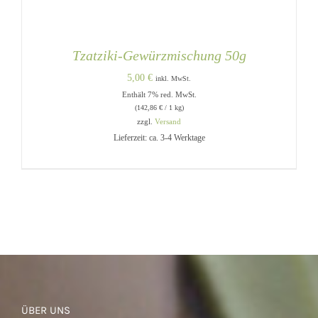
Tzatziki-Gewürzmischung 50g
5,00
€
inkl. MwSt.
Enthält 7% red. MwSt.
(
142,86
€
/ 1 kg)
zzgl.
Versand
Lieferzeit: ca. 3-4 Werktage
IN DEN WARENKORB
/
DETAILS
ÜBER UNS