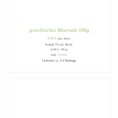
griechisches Meersalz 100g
3,00
€
inkl. MwSt.
Enthält 7% red. MwSt.
(
2,00
€
/ 100 g)
zzgl.
Versand
Lieferzeit: ca. 3-4 Werktage
IN DEN WARENKORB
/
DETAILS