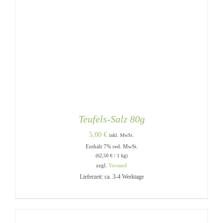
Teufels-Salz 80g
5,00
€
inkl. MwSt.
Enthält 7% red. MwSt.
(
62,50
€
/ 1 kg)
zzgl.
Versand
Lieferzeit: ca. 3-4 Werktage