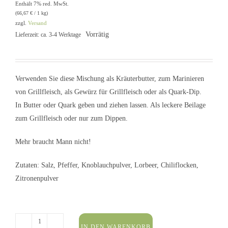
Enthält 7% red. MwSt.
(
66,67
€
/ 1 kg)
zzgl.
Versand
Vorrätig
Lieferzeit: ca. 3-4 Werktage
Verwenden Sie diese Mischung als Kräuterbutter, zum Marinieren
von Grillfleisch, als Gewürz für Grillfleisch oder als Quark-Dip.
In Butter oder Quark geben und ziehen lassen. Als leckere Beilage
zum Grillfleisch oder nur zum Dippen.
Mehr braucht Mann nicht!
Zutaten: Salz, Pfeffer, Knoblauchpulver, Lorbeer, Chiliflocken,
Zitronenpulver
IN DEN WARENKORB
Grill-