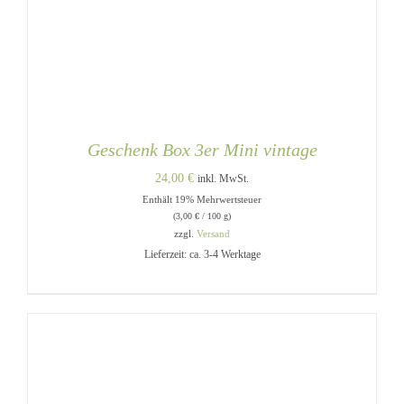
Geschenk Box 3er Mini vintage
24,00
€
inkl. MwSt.
Enthält 19% Mehrwertsteuer
(
3,00
€
/ 100 g)
zzgl.
Versand
Lieferzeit: ca. 3-4 Werktage
DIESES
AUSFÜHRUNG WÄHLEN
/
PRODUKT
DETAILS
WEIST