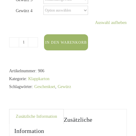
Gewürz 4
Auswahl aufheben
IN DEN WARENKORB
Geschenkset
Herakles
-
Gewürze
Artikelnummer:
906
Menge
Kategorie:
Klappkarton
Schlagwörter:
Geschenkset
,
Gewürz
Zusätzliche Information
Zusätzliche
Information