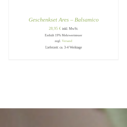
Geschenkset Ares – Balsamico
28,95
€
inkl. MwSt.
Enthält 19% Mehrwertsteuer
zzgl.
Versand
Lieferzeit: ca. 3-4 Werktage
DIESES
AUSFÜHRUNG WÄHLEN
/
PRODUKT
DETAILS
WEIST
MEHRERE
VARIANTEN
AUF.
DIE
OPTIONEN
KÖNNEN