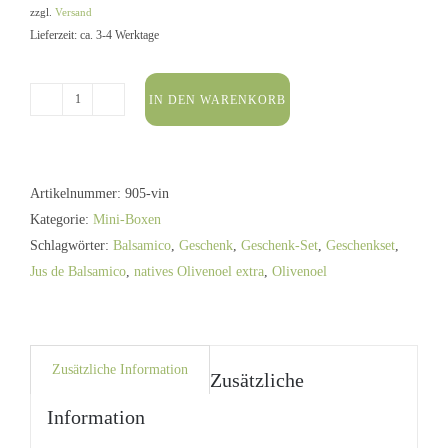
zzgl.
Versand
Lieferzeit: ca. 3-4 Werktage
IN DEN WARENKORB
Geschenk
Box
3er
Mini
Artikelnummer:
905-vin
vintage
Kategorie:
Mini-Boxen
Menge
Schlagwörter:
Balsamico
,
Geschenk
,
Geschenk-Set
,
Geschenkset
,
Jus de Balsamico
,
natives Olivenoel extra
,
Olivenoel
Zusätzliche Information
Zusätzliche
Information