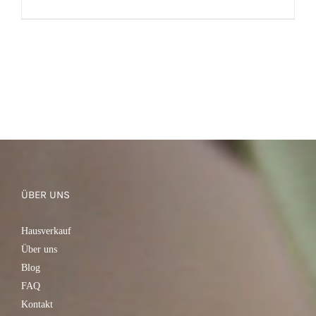
DIESES
AUSFÜHRUNG WÄHLEN
/
PRODUKT
DETAILS
WEIST
MEHRERE
VARIANTEN
AUF.
DIE
OPTIONEN
KÖNNEN
AUF
ÜBER UNS
DER
PRODUKTSEITE
GEWÄHLT
Hausverkauf
WERDEN
Über uns
Blog
FAQ
Kontakt