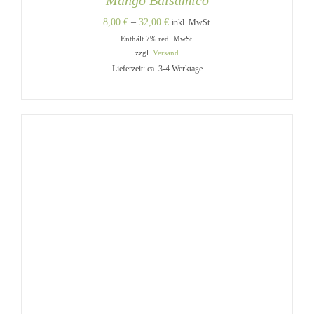
Mango Balsamico
Preisspanne:
8,00
€
–
32,00
€
inkl. MwSt.
Enthält 7% red. MwSt.
8,00 €
zzgl.
Versand
bis
Lieferzeit: ca. 3-4 Werktage
32,00 €
DIESES
AUSFÜHRUNG WÄHLEN
/
PRODUKT
DETAILS
WEIST
MEHRERE
VARIANTEN
AUF.
DIE
OPTIONEN
KÖNNEN
AUF
DER
PRODUKTSEITE
GEWÄHLT