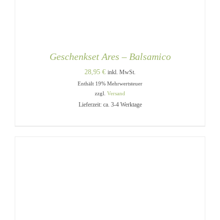
Geschenkset Ares – Balsamico
28,95
€
inkl. MwSt.
Enthält 19% Mehrwertsteuer
zzgl.
Versand
Lieferzeit: ca. 3-4 Werktage
DIESES
AUSFÜHRUNG WÄHLEN
/
PRODUKT
DETAILS
WEIST
MEHRERE
VARIANTEN
AUF.