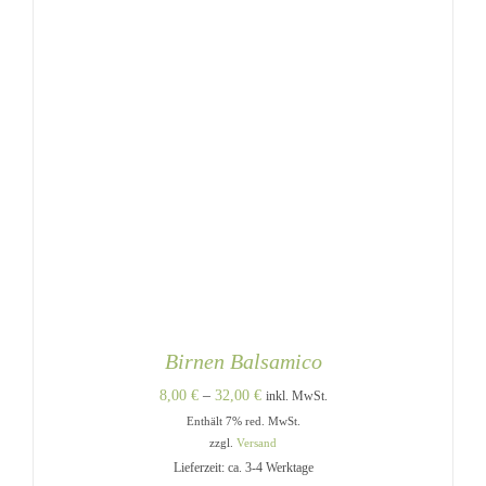
WERDEN
Birnen Balsamico
Preisspanne:
8,00
€
–
32,00
€
inkl. MwSt.
Enthält 7% red. MwSt.
8,00 €
zzgl.
Versand
bis
Lieferzeit: ca. 3-4 Werktage
32,00 €