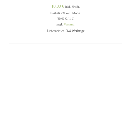
10,00
€
inkl. MwSt.
Enthält 7% red. MwSt.
(
40,00
€
/ 1 L)
zzgl.
Versand
Lieferzeit: ca. 3-4 Werktage
IN DEN WARENKORB
/
DETAILS