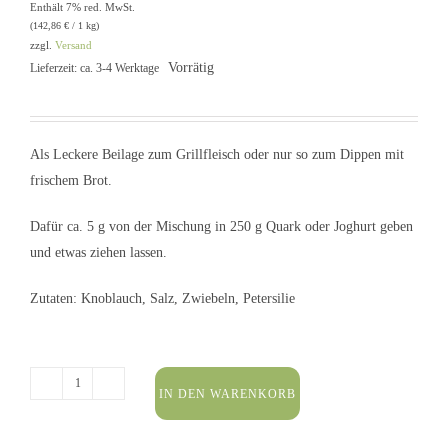
Enthält 7% red. MwSt.
(
142,86
€
/ 1 kg)
zzgl.
Versand
Vorrätig
Lieferzeit: ca. 3-4 Werktage
Als Leckere Beilage zum Grillfleisch oder nur so zum Dippen mit
frischem Brot.
Dafür ca. 5 g von der Mischung in 250 g Quark oder Joghurt geben
und etwas ziehen lassen.
Zutaten: Knoblauch, Salz, Zwiebeln, Petersilie
IN DEN WARENKORB
Tzatziki-
Gewürzmischung
50g