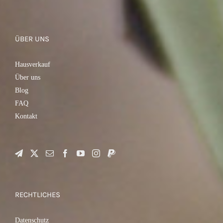
VARIANTEN
AUF.
DIE
OPTIONEN
KÖNNEN
ÜBER UNS
AUF
DER
PRODUKTSEITE
Hausverkauf
GEWÄHLT
WERDEN
Über uns
Blog
FAQ
Kontakt
RECHTLICHES
Datenschutz