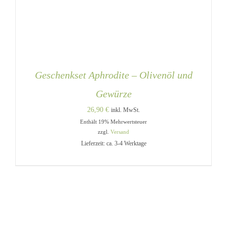
Geschenkset Aphrodite – Olivenöl und
Gewürze
26,90
€
inkl. MwSt.
Enthält 19% Mehrwertsteuer
zzgl.
Versand
Lieferzeit: ca. 3-4 Werktage
DIESES
AUSFÜHRUNG WÄHLEN
/
PRODUKT
DETAILS
WEIST
MEHRERE