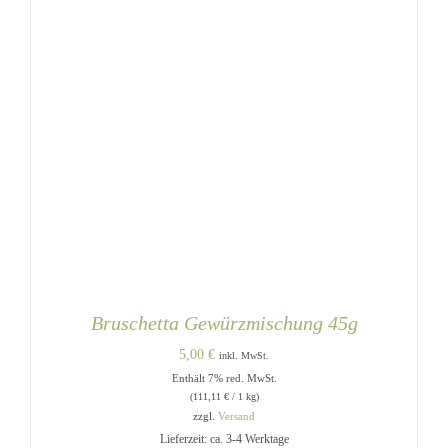
Bruschetta Gewürzmischung 45g
5,00
€
inkl. MwSt.
Enthält 7% red. MwSt.
(
111,11
€
/ 1 kg)
zzgl.
Versand
Lieferzeit: ca. 3-4 Werktage