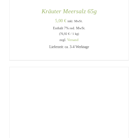
Kräuter Meersalz 65g
5,00
€
inkl. MwSt.
Enthält 7% red. MwSt.
(
76,92
€
/ 1 kg)
zzgl.
Versand
Lieferzeit: ca. 3-4 Werktage
IN DEN WARENKORB
/
DETAILS