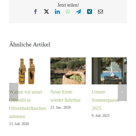
Jetzt teilen!
Facebook
X
LinkedIn
WhatsApp
Telegram
Xing
E-
Mail
Ähnliche Artikel
Warum wir unser
Neue Ernte
Unsere
P
Olivenöl in
wieder lieferbar
Sommerpause
R
23. Jan.. 2026
8.
Olivenholzflaschen
2025
9. Juli. 2025
anbieten
13. Juli. 2026