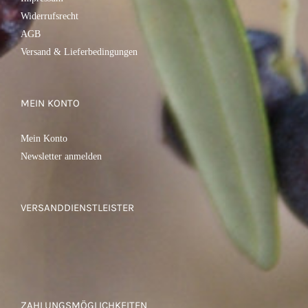
Widerrufsrecht
AGB
Versand & Lieferbedingungen
MEIN KONTO
Mein Konto
Newsletter anmelden
VERSANDDIENSTLEISTER
ZAHLUNGSMÖGLICHKEITEN