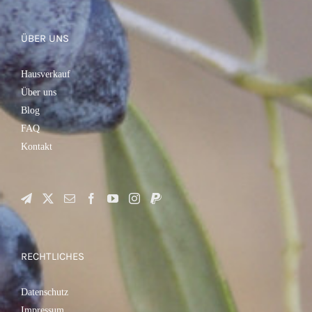
ÜBER UNS
Hausverkauf
Über uns
Blog
FAQ
Kontakt
RECHTLICHES
Datenschutz
Impressum